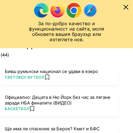
Към съдържанието
МОБИЛ
За по-добро качество и
Шампионска лига
Лига Европа
Лига на Конференциите
функционалност на сайта, моля
ЧАЛО
ТАГ
обновете вашия браузър или
изтеглете нов.
ПОСЛЕДНИ НОВИНИ ЗА КМЕТ
(44)
Бивш румънски национал се удави в езеро
ПОВЕЧЕ ОТ
СВЕТОВЕН ФУТБОЛ
add favorites
Официално: Децата в Ню Йорк без час за лягане
заради НБА финалите (ВИДЕО)
ПОВЕЧЕ ОТ
БАСКЕТБОЛ
add favorites
Ще има ли спасение за Берое? Кмет и БФС