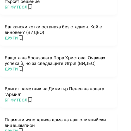
търсят решение
ПОВЕЧЕ ОТ
БГ ФУТБОЛ
add favorites
Балкански котки останаха без стадион. Кой е
виновен? (ВИДЕО)
ПОВЕЧЕ ОТ
ДРУГИ
add favorites
Бащата на бронзовата Лора Христова: Очаквах
успеха ѝ, но за следващите Игри! (ВИДЕО)
ПОВЕЧЕ ОТ
ДРУГИ
add favorites
Вдигат паметник на Димитър Пенев на новата
"Армия"
ПОВЕЧЕ ОТ
БГ ФУТБОЛ
add favorites
Пламъци изпепелиха дома на наш олимпийски
вицешампион
ПОВЕЧЕ ОТ