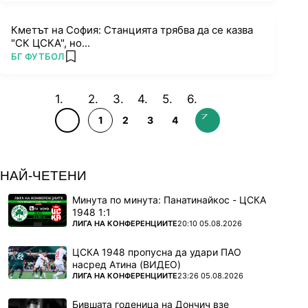
Кметът на София: Станцията трябва да се казва
"СК ЦСКА", но...
ПОВЕЧЕ ОТ
БГ ФУТБОЛ
add favorites
1
2
3
4
НАЙ-ЧЕТЕНИ
Минута по минута: Панатинайкос - ЦСКА
1948 1:1
ПОВЕЧЕ ОТ
ЛИГА НА КОНФЕРЕНЦИИТЕ
20:10 05.08.2026
ЦСКА 1948 пропусна да удари ПАО
насред Атина (ВИДЕО)
ПОВЕЧЕ ОТ
ЛИГА НА КОНФЕРЕНЦИИТЕ
23:26 05.08.2026
Бившата годеница на Дончич взе