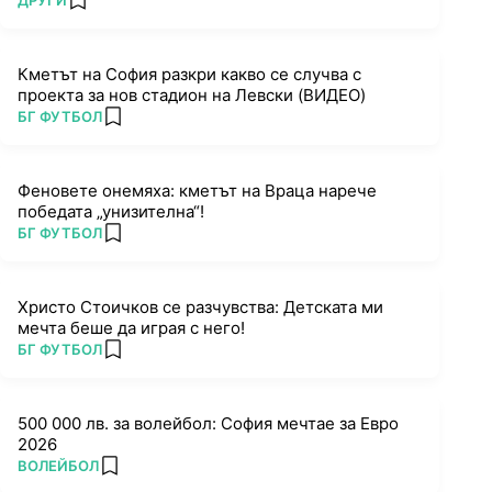
ДРУГИ
add favorites
Кметът на София разкри какво се случва с
проекта за нов стадион на Левски (ВИДЕО)
ПОВЕЧЕ ОТ
БГ ФУТБОЛ
add favorites
Феновете онемяха: кметът на Враца нарече
победата „унизителна“!
ПОВЕЧЕ ОТ
БГ ФУТБОЛ
add favorites
Христо Стоичков се разчувства: Детската ми
мечта беше да играя с него!
ПОВЕЧЕ ОТ
БГ ФУТБОЛ
add favorites
500 000 лв. за волейбол: София мечтае за Евро
2026
ПОВЕЧЕ ОТ
ВОЛЕЙБОЛ
add favorites