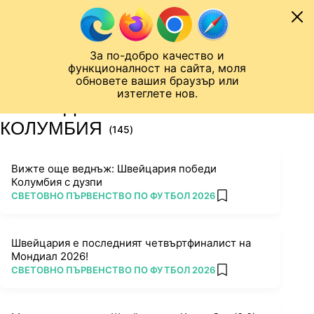
Към съдържанието
МОБИЛ
За по-добро качество и
Шампионска лига
Лига Европа
Лига на Конференциите
функционалност на сайта, моля
ЧАЛО
ТАГ
обновете вашия браузър или
изтеглете нов.
ПОСЛЕДНИ НОВИНИ ЗА
КОЛУМБИЯ
(145)
Вижте още веднъж: Швейцария победи
Колумбия с дузпи
ПОВЕЧЕ ОТ
СВЕТОВНО ПЪРВЕНСТВО ПО ФУТБОЛ 2026
add favorites
Швейцария е последният четвъртфиналист на
Мондиал 2026!
ПОВЕЧЕ ОТ
СВЕТОВНО ПЪРВЕНСТВО ПО ФУТБОЛ 2026
add favorites