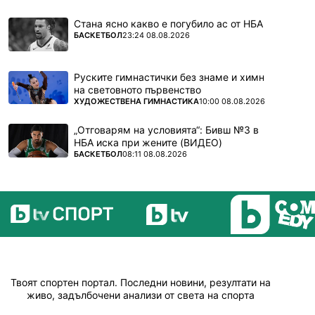
Стана ясно какво е погубило ас от НБА
ПОВЕЧЕ ОТ
БАСКЕТБОЛ
23:24 08.08.2026
Руските гимнастички без знаме и химн
на световното първенство
ПОВЕЧЕ ОТ
ХУДОЖЕСТВЕНА ГИМНАСТИКА
10:00 08.08.2026
„Отговарям на условията“: Бивш №3 в
НБА иска при жените (ВИДЕО)
ПОВЕЧЕ ОТ
БАСКЕТБОЛ
08:11 08.08.2026
Твоят спортен портал. Последни новини, резултати на
живо, задълбочени анализи от света на спорта