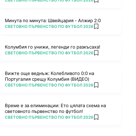
СВЕТОВНО ПЪРВЕНСТВО ПО ФУТБОЛ 2026
add favorites
Минута по минута: Швейцария - Алжир 2:0
ПОВЕЧЕ ОТ
СВЕТОВНО ПЪРВЕНСТВО ПО ФУТБОЛ 2026
add favorites
Колумбия го унижи, легенди го разкъсаха!
ПОВЕЧЕ ОТ
СВЕТОВНО ПЪРВЕНСТВО ПО ФУТБОЛ 2026
add favorites
Вижте още веднъж: Колебливото 0:0 на
Португалия срещу Колумбия (ВИДЕО)
ПОВЕЧЕ ОТ
СВЕТОВНО ПЪРВЕНСТВО ПО ФУТБОЛ 2026
add favorites
Време е за елиминации: Ето цялата схема на
световното първенство по футбол!
ПОВЕЧЕ ОТ
СВЕТОВНО ПЪРВЕНСТВО ПО ФУТБОЛ 2026
add favorites