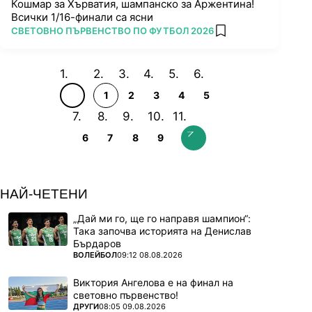
Кошмар за Хърватия, шампанско за Аржентина!
Всички 1/16-финали са ясни
ПОВЕЧЕ ОТ
СВЕТОВНО ПЪРВЕНСТВО ПО ФУТБОЛ 2026
add favorites
1
2
3
4
5
6
7
8
9
НАЙ-ЧЕТЕНИ
„Дай ми го, ще го направя шампион“:
Така започва историята на Денислав
Бърдаров
ПОВЕЧЕ ОТ
ВОЛЕЙБОЛ
09:12 08.08.2026
Виктория Ангелова е на финал на
световно първенство!
ПОВЕЧЕ ОТ
ДРУГИ
08:05 09.08.2026