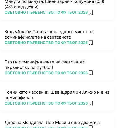
Минута по минута: Швейцария - Колумбия (0:0)
(4:3 след дузпи)
ПОВЕЧЕ ОТ
СВЕТОВНО ПЪРВЕНСТВО ПО ФУТБОЛ 2026
add favorites
Колумбия би Гана за последното място на
осминафиналите на световното
ПОВЕЧЕ ОТ
СВЕТОВНО ПЪРВЕНСТВО ПО ФУТБОЛ 2026
add favorites
Ето ги осминафиналите на световното
първенство по футбол!
ПОВЕЧЕ ОТ
СВЕТОВНО ПЪРВЕНСТВО ПО ФУТБОЛ 2026
add favorites
Точни като часовник: Швейцария би Алжир и е на
осминафинал
ПОВЕЧЕ ОТ
СВЕТОВНО ПЪРВЕНСТВО ПО ФУТБОЛ 2026
add favorites
Днес на Мондиала: Лео Меси и още два мача
ПОВЕЧЕ ОТ