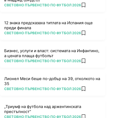
ПОВЕЧЕ ОТ
СВЕТОВНО ПЪРВЕНСТВО ПО ФУТБОЛ 2026
add favorites
12 знака предсказаха титлата на Испания още
преди финала
ПОВЕЧЕ ОТ
СВЕТОВНО ПЪРВЕНСТВО ПО ФУТБОЛ 2026
add favorites
Бизнес, услуги и власт: системата на Инфантино,
а цената плаща футболът
ПОВЕЧЕ ОТ
СВЕТОВНО ПЪРВЕНСТВО ПО ФУТБОЛ 2026
add favorites
Лионел Меси беше по-добър на 39, отколкото на
35
ПОВЕЧЕ ОТ
СВЕТОВНО ПЪРВЕНСТВО ПО ФУТБОЛ 2026
add favorites
„Триумф на футбола над аржентинската
престъпност“
ПОВЕЧЕ ОТ
СВЕТОВНО ПЪРВЕНСТВО ПО ФУТБОЛ 2026