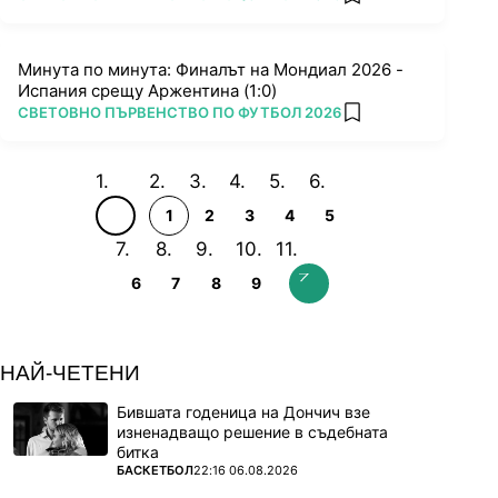
add favorites
Минута по минута: Финалът на Мондиал 2026 -
Испания срещу Аржентина (1:0)
ПОВЕЧЕ ОТ
СВЕТОВНО ПЪРВЕНСТВО ПО ФУТБОЛ 2026
add favorites
1
2
3
4
5
6
7
8
9
НАЙ-ЧЕТЕНИ
Бившата годеница на Дончич взе
изненадващо решение в съдебната
битка
ПОВЕЧЕ ОТ
БАСКЕТБОЛ
22:16 06.08.2026