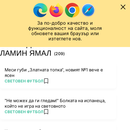
Към съдържанието
МОБИЛ
За по-добро качество и
Шампионска лига
Лига Европа
Лига на Конференциите
функционалност на сайта, моля
ЧАЛО
ТАГ
обновете вашия браузър или
изтеглете нов.
ПОСЛЕДНИ НОВИНИ ЗА
ЛАМИН ЯМАЛ
(209)
Меси губи „Златната топка“, новият №1 вече е
ясен
ПОВЕЧЕ ОТ
СВЕТОВЕН ФУТБОЛ
add favorites
"Не можех да ги гледам!" Болката на испанеца,
който не игра на световното
ПОВЕЧЕ ОТ
СВЕТОВЕН ФУТБОЛ
add favorites