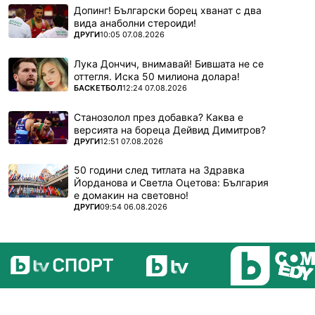
Допинг! Български борец хванат с два
вида анаболни стероиди!
ПОВЕЧЕ ОТ
ДРУГИ
10:05 07.08.2026
Лука Дончич, внимавай! Бившата не се
оттегля. Иска 50 милиона долара!
ПОВЕЧЕ ОТ
БАСКЕТБОЛ
12:24 07.08.2026
Станозолол през добавка? Каква е
версията на бореца Дейвид Димитров?
ПОВЕЧЕ ОТ
ДРУГИ
12:51 07.08.2026
50 години след титлата на Здравка
Йорданова и Светла Оцетова: България
е домакин на световно!
ПОВЕЧЕ ОТ
ДРУГИ
09:54 06.08.2026