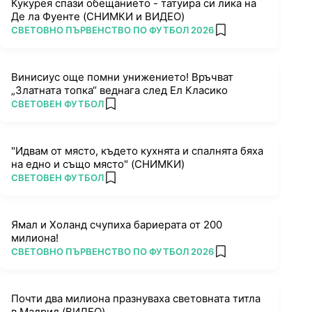
Кукурея спази обещанието - татуира си лика на
Де ла Фуенте (СНИМКИ и ВИДЕО)
ПОВЕЧЕ ОТ
СВЕТОВНО ПЪРВЕНСТВО ПО ФУТБОЛ 2026
add favorites
Винисиус още помни унижението! Връчват
„Златната топка“ веднага след Ел Класико
ПОВЕЧЕ ОТ
СВЕТОВЕН ФУТБОЛ
add favorites
"Идвам от място, където кухнята и спалнята бяха
на едно и също място" (СНИМКИ)
ПОВЕЧЕ ОТ
СВЕТОВЕН ФУТБОЛ
add favorites
Ямал и Холанд счупиха бариерата от 200
милиона!
ПОВЕЧЕ ОТ
СВЕТОВНО ПЪРВЕНСТВО ПО ФУТБОЛ 2026
add favorites
Почти два милиона празнуваха световната титла
в Мадрид (ВИДЕО)