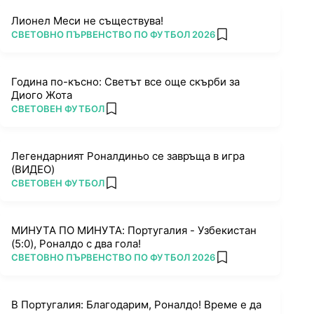
Лионел Меси не съществува!
ПОВЕЧЕ ОТ
СВЕТОВНО ПЪРВЕНСТВО ПО ФУТБОЛ 2026
add favorites
Година по-късно: Светът все още скърби за
Диого Жота
ПОВЕЧЕ ОТ
СВЕТОВЕН ФУТБОЛ
add favorites
Легендарният Роналдиньо се завръща в игра
(ВИДЕО)
ПОВЕЧЕ ОТ
СВЕТОВЕН ФУТБОЛ
add favorites
МИНУТА ПО МИНУТА: Португалия - Узбекистан
(5:0), Роналдо с два гола!
ПОВЕЧЕ ОТ
СВЕТОВНО ПЪРВЕНСТВО ПО ФУТБОЛ 2026
add favorites
В Португалия: Благодарим, Роналдо! Време е да