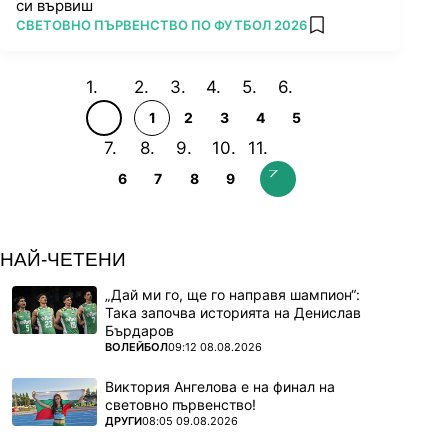
си вървиш
ПОВЕЧЕ ОТ
СВЕТОВНО ПЪРВЕНСТВО ПО ФУТБОЛ 2026
add favorites
1
2
3
4
5
6
7
8
9
НАЙ-ЧЕТЕНИ
„Дай ми го, ще го направя шампион“:
Така започва историята на Денислав
Бърдаров
ПОВЕЧЕ ОТ
ВОЛЕЙБОЛ
09:12 08.08.2026
Виктория Ангелова е на финал на
световно първенство!
ПОВЕЧЕ ОТ
ДРУГИ
08:05 09.08.2026