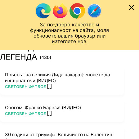
Към съдържанието
МОБИЛ
За по-добро качество и
Шампионска лига
Лига Европа
Лига на Конференциите
функционалност на сайта, моля
ЧАЛО
ТАГ
обновете вашия браузър или
изтеглете нов.
ПОСЛЕДНИ НОВИНИ ЗА
ЛЕГЕНДА
(430)
Пръстът на великия Дида накара феновете да
извърнат очи (ВИДЕО)
ПОВЕЧЕ ОТ
СВЕТОВЕН ФУТБОЛ
add favorites
Сбогом, Франко Барези! (ВИДЕО)
ПОВЕЧЕ ОТ
СВЕТОВЕН ФУТБОЛ
add favorites
30 години от триумфа: Величието на Валентин