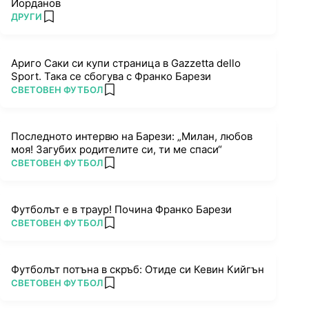
Йорданов
ПОВЕЧЕ ОТ
ДРУГИ
add favorites
Ариго Саки си купи страница в Gazzetta dello
Sport. Така се сбогува с Франко Барези
ПОВЕЧЕ ОТ
СВЕТОВЕН ФУТБОЛ
add favorites
Последното интервю на Барези: „Милан, любов
моя! Загубих родителите си, ти ме спаси“
ПОВЕЧЕ ОТ
СВЕТОВЕН ФУТБОЛ
add favorites
Футболът е в траур! Почина Франко Барези
ПОВЕЧЕ ОТ
СВЕТОВЕН ФУТБОЛ
add favorites
Футболът потъна в скръб: Отиде си Кевин Кийгън
ПОВЕЧЕ ОТ
СВЕТОВЕН ФУТБОЛ
add favorites