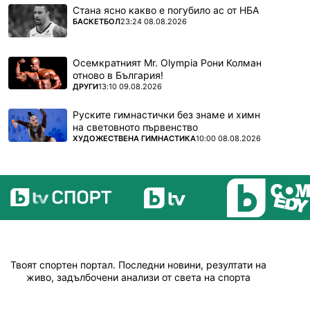
Стана ясно какво е погубило ас от НБА
ПОВЕЧЕ ОТ
БАСКЕТБОЛ
23:24 08.08.2026
Осемкратният Mr. Olympia Рони Колман
отново в България!
ПОВЕЧЕ ОТ
ДРУГИ
13:10 09.08.2026
Руските гимнастички без знаме и химн
на световното първенство
ПОВЕЧЕ ОТ
ХУДОЖЕСТВЕНА ГИМНАСТИКА
10:00 08.08.2026
Твоят спортен портал. Последни новини, резултати на
живо, задълбочени анализи от света на спорта