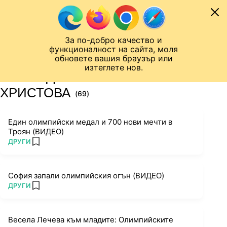
Към съдържанието
МОБИЛ
За по-добро качество и
Шампионска лига
Лига Европа
Лига на Конференциите
функционалност на сайта, моля
ЧАЛО
ТАГ
обновете вашия браузър или
изтеглете нов.
ПОСЛЕДНИ НОВИНИ ЗА ЛОРА
ХРИСТОВА
(69)
Един олимпийски медал и 700 нови мечти в
Троян (ВИДЕО)
ПОВЕЧЕ ОТ
ДРУГИ
add favorites
София запали олимпийския огън (ВИДЕО)
ПОВЕЧЕ ОТ
ДРУГИ
add favorites
Весела Лечева към младите: Олимпийските