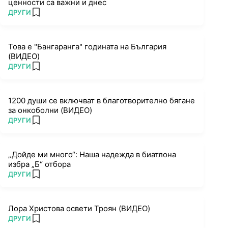
ценности са важни и днес
ПОВЕЧЕ ОТ
ДРУГИ
add favorites
Това е "Бангаранга" годината на България
(ВИДЕО)
ПОВЕЧЕ ОТ
ДРУГИ
add favorites
1200 души се включват в благотворително бягане
за онкоболни (ВИДЕО)
ПОВЕЧЕ ОТ
ДРУГИ
add favorites
„Дойде ми много“: Наша надежда в биатлона
избра „Б“ отбора
ПОВЕЧЕ ОТ
ДРУГИ
add favorites
Лора Христова освети Троян (ВИДЕО)
ПОВЕЧЕ ОТ
ДРУГИ
add favorites