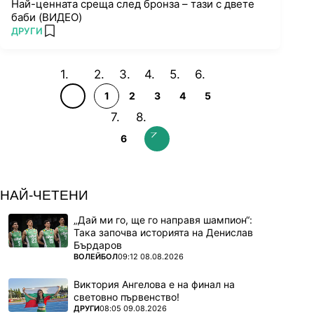
Най-ценната среща след бронза – тази с двете
баби (ВИДЕО)
ПОВЕЧЕ ОТ
ДРУГИ
add favorites
1
2
3
4
5
6
НАЙ-ЧЕТЕНИ
„Дай ми го, ще го направя шампион“:
Така започва историята на Денислав
Бърдаров
ПОВЕЧЕ ОТ
ВОЛЕЙБОЛ
09:12 08.08.2026
Виктория Ангелова е на финал на
световно първенство!
ПОВЕЧЕ ОТ
ДРУГИ
08:05 09.08.2026