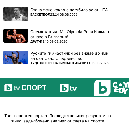
Стана ясно какво е погубило ас от НБА
ПОВЕЧЕ ОТ
БАСКЕТБОЛ
23:24 08.08.2026
Осемкратният Mr. Olympia Рони Колман
отново в България!
ПОВЕЧЕ ОТ
ДРУГИ
13:10 09.08.2026
Руските гимнастички без знаме и химн
на световното първенство
ПОВЕЧЕ ОТ
ХУДОЖЕСТВЕНА ГИМНАСТИКА
10:00 08.08.2026
Твоят спортен портал. Последни новини, резултати на
живо, задълбочени анализи от света на спорта