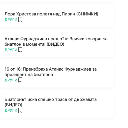
Лора Христова полетя над Пирин (СНИМКИ)
ПОВЕЧЕ ОТ
ДРУГИ
add favorites
Атанас Фурнаджиев пред bTV: Всички говорят за
биатлон в момента! (ВИДЕО)
ПОВЕЧЕ ОТ
ДРУГИ
add favorites
16 от 16: Преизбраха Атанас Фурнаджиев за
президент на биатлона
ПОВЕЧЕ ОТ
ДРУГИ
add favorites
Биатлонът иска спешно трасе от държавата
(ВИДЕО)
ПОВЕЧЕ ОТ
ДРУГИ
add favorites