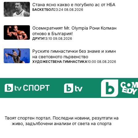
Стана ясно какво е погубило ас от НБА
ПОВЕЧЕ ОТ
БАСКЕТБОЛ
23:24 08.08.2026
Осемкратният Mr. Olympia Рони Колман
отново в България!
ПОВЕЧЕ ОТ
ДРУГИ
13:10 09.08.2026
Руските гимнастички без знаме и химн
на световното първенство
ПОВЕЧЕ ОТ
ХУДОЖЕСТВЕНА ГИМНАСТИКА
10:00 08.08.2026
Твоят спортен портал. Последни новини, резултати на
живо, задълбочени анализи от света на спорта