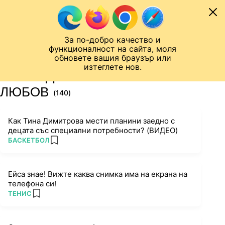
Към съдържанието
МОБИЛ
За по-добро качество и
Шампионска лига
Лига Европа
Лига на Конференциите
функционалност на сайта, моля
ЧАЛО
ТАГ
обновете вашия браузър или
изтеглете нов.
ПОСЛЕДНИ НОВИНИ ЗА
ЛЮБОВ
(140)
Как Тина Димитрова мести планини заедно с
децата със специални потребности? (ВИДЕО)
ПОВЕЧЕ ОТ
БАСКЕТБОЛ
add favorites
Ейса знае! Вижте каква снимка има на екрана на
телефона си!
ПОВЕЧЕ ОТ
ТЕНИС
add favorites