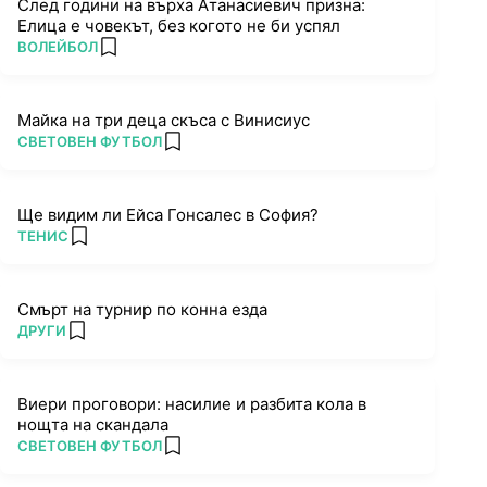
След години на върха Атанасиевич призна:
Елица е човекът, без когото не би успял
ПОВЕЧЕ ОТ
ВОЛЕЙБОЛ
add favorites
Майка на три деца скъса с Винисиус
ПОВЕЧЕ ОТ
СВЕТОВЕН ФУТБОЛ
add favorites
Ще видим ли Ейса Гонсалес в София?
ПОВЕЧЕ ОТ
ТЕНИС
add favorites
Смърт на турнир по конна езда
ПОВЕЧЕ ОТ
ДРУГИ
add favorites
Виери проговори: насилие и разбита кола в
нощта на скандала
ПОВЕЧЕ ОТ
СВЕТОВЕН ФУТБОЛ
add favorites