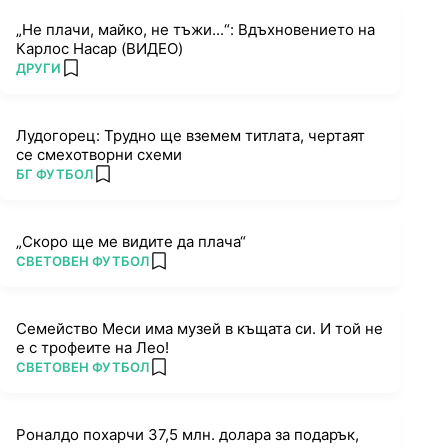
„Не плачи, майко, не тъжи...“: Вдъхновението на
Карлос Насар (ВИДЕО)
ПОВЕЧЕ ОТ
ДРУГИ
add favorites
Лудогорец: Трудно ще вземем титлата, чертаят
се смехотворни схеми
ПОВЕЧЕ ОТ
БГ ФУТБОЛ
add favorites
„Скоро ще ме видите да плача“
ПОВЕЧЕ ОТ
СВЕТОВЕН ФУТБОЛ
add favorites
Семейство Меси има музей в къщата си. И той не
е с трофеите на Лео!
ПОВЕЧЕ ОТ
СВЕТОВЕН ФУТБОЛ
add favorites
Роналдо похарчи 37,5 млн. долара за подарък,