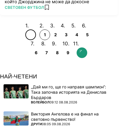
който Джорджина не може да докосне
ПОВЕЧЕ ОТ
СВЕТОВЕН ФУТБОЛ
add favorites
1
2
3
4
5
6
7
8
9
НАЙ-ЧЕТЕНИ
„Дай ми го, ще го направя шампион“:
Така започва историята на Денислав
Бърдаров
ПОВЕЧЕ ОТ
ВОЛЕЙБОЛ
09:12 08.08.2026
Виктория Ангелова е на финал на
световно първенство!
ПОВЕЧЕ ОТ
ДРУГИ
08:05 09.08.2026