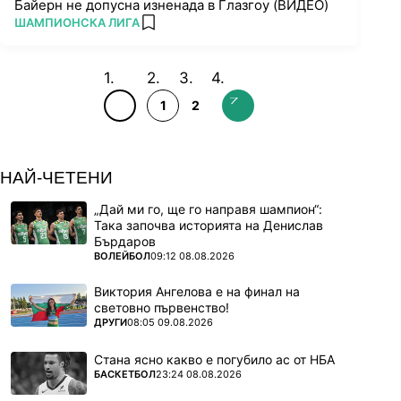
Байерн не допусна изненада в Глазгоу (ВИДЕО)
ПОВЕЧЕ ОТ
ШАМПИОНСКА ЛИГА
add favorites
1
2
НАЙ-ЧЕТЕНИ
„Дай ми го, ще го направя шампион“:
Така започва историята на Денислав
Бърдаров
ПОВЕЧЕ ОТ
ВОЛЕЙБОЛ
09:12 08.08.2026
Виктория Ангелова е на финал на
световно първенство!
ПОВЕЧЕ ОТ
ДРУГИ
08:05 09.08.2026
Стана ясно какво е погубило ас от НБА
ПОВЕЧЕ ОТ
БАСКЕТБОЛ
23:24 08.08.2026