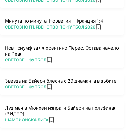
СВЕТОВНО ПЪРВЕНСТВО ПО ФУТБОЛ 2026
add favorites
Минута по минута: Норвегия - Франция 1:4
ПОВЕЧЕ ОТ
СВЕТОВНО ПЪРВЕНСТВО ПО ФУТБОЛ 2026
add favorites
Нов триумф за Флорентино Перес. Остава начело
на Реал
ПОВЕЧЕ ОТ
СВЕТОВЕН ФУТБОЛ
add favorites
Звезда на Байерн блесна с 29 диаманта в зъбите
ПОВЕЧЕ ОТ
СВЕТОВЕН ФУТБОЛ
add favorites
Луд мач в Мюнхен изпрати Байерн на полуфинал
(ВИДЕО)
ПОВЕЧЕ ОТ
ШАМПИОНСКА ЛИГА
add favorites