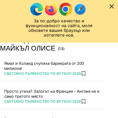
Към съдържанието
МОБИЛ
За по-добро качество и
Шампионска лига
Лига Европа
Лига на Конференциите
функционалност на сайта, моля
ЧАЛО
ТАГ
обновете вашия браузър или
изтеглете нов.
ПОСЛЕДНИ НОВИНИ ЗА
МАЙКЪЛ ОЛИСЕ
(13)
Ямал и Холанд счупиха бариерата от 200
милиона!
ПОВЕЧЕ ОТ
СВЕТОВНО ПЪРВЕНСТВО ПО ФУТБОЛ 2026
add favorites
Просто утеха? Залогът на Франция - Англия не е
само третото място
ПОВЕЧЕ ОТ
СВЕТОВНО ПЪРВЕНСТВО ПО ФУТБОЛ 2026
add favorites