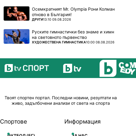
Осемкратният Mr. Olympia Рони Колман
отново в България!
ПОВЕЧЕ ОТ
ДРУГИ
13:10 09.08.2026
Руските гимнастички без знаме и химн
на световното първенство
ПОВЕЧЕ ОТ
ХУДОЖЕСТВЕНА ГИМНАСТИКА
10:00 08.08.2026
Твоят спортен портал. Последни новини, резултати на
живо, задълбочени анализи от света на спорта
Спортове
Информация
ФУТБОЛ (БГ)
ЗА НАС