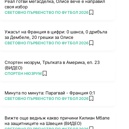
Реал готви мегасделка, Олисе вече е направил
своя избор
ПОВЕЧЕ ОТ
СВЕТОВНО ПЪРВЕНСТВО ПО ФУТБОЛ 2026
add favorites
Ужасът на Франция в цифри: 0 шанса, 0 дрибъла
за Дембеле, 20 грешки за Олисе
ПОВЕЧЕ ОТ
СВЕТОВНО ПЪРВЕНСТВО ПО ФУТБОЛ 2026
add favorites
Спортен нюзрум, Тръпката в Америка, еп. 23
(ВИДЕО)
ПОВЕЧЕ ОТ
СПОРТЕН НЮЗРУМ
add favorites
Минута по минута: Парагвай - Франция 0:1
ПОВЕЧЕ ОТ
СВЕТОВНО ПЪРВЕНСТВО ПО ФУТБОЛ 2026
add favorites
Вижте още веднъж какво причини Килиан Мбапе
на защитниците на Швеция (ВИДЕО)
ПОВЕЧЕ ОТ