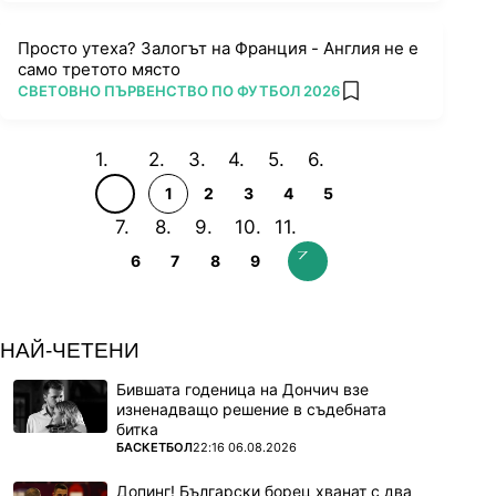
Просто утеха? Залогът на Франция - Англия не е
само третото място
ПОВЕЧЕ ОТ
СВЕТОВНО ПЪРВЕНСТВО ПО ФУТБОЛ 2026
add favorites
1
2
3
4
5
6
7
8
9
НАЙ-ЧЕТЕНИ
Бившата годеница на Дончич взе
изненадващо решение в съдебната
битка
ПОВЕЧЕ ОТ
БАСКЕТБОЛ
22:16 06.08.2026
Допинг! Български борец хванат с два