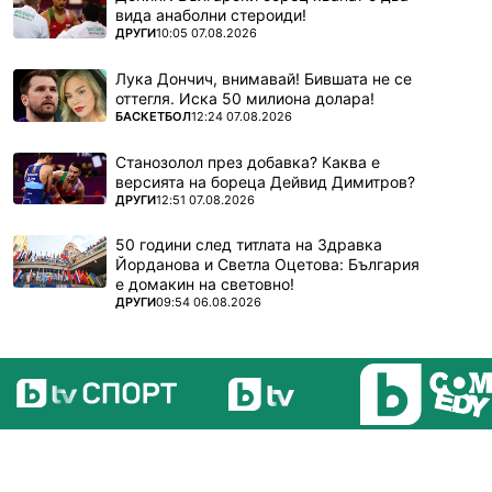
вида анаболни стероиди!
ПОВЕЧЕ ОТ
ДРУГИ
10:05 07.08.2026
Лука Дончич, внимавай! Бившата не се
оттегля. Иска 50 милиона долара!
ПОВЕЧЕ ОТ
БАСКЕТБОЛ
12:24 07.08.2026
Станозолол през добавка? Каква е
версията на бореца Дейвид Димитров?
ПОВЕЧЕ ОТ
ДРУГИ
12:51 07.08.2026
50 години след титлата на Здравка
Йорданова и Светла Оцетова: България
е домакин на световно!
ПОВЕЧЕ ОТ
ДРУГИ
09:54 06.08.2026