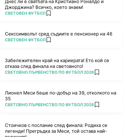
Днес ли е сватбата на Кристиано Роналдо и
Джорджина? Всичко, което знаем!
ПОВЕЧЕ ОТ
СВЕТОВЕН ФУТБОЛ
add favorites
Секссимволът сред съдиите е пенсионер на 46
ПОВЕЧЕ ОТ
СВЕТОВЕН ФУТБОЛ
add favorites
Забележителен край на кариерата! Ето кой се
отказа след финала на световното!
ПОВЕЧЕ ОТ
СВЕТОВНО ПЪРВЕНСТВО ПО ФУТБОЛ 2026
add favorites
Лионел Меси беше по-добър на 39, отколкото на
35
ПОВЕЧЕ ОТ
СВЕТОВНО ПЪРВЕНСТВО ПО ФУТБОЛ 2026
add favorites
Стоичков с послание след финала: Родиха се
легенди! Прегръдка за Меси, той остава най-
великият!