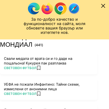
Към съдържанието
МОБИЛ
За по-добро качество и
Шампионска лига
Лига Европа
Лига на Конференциите
функционалност на сайта, моля
ЧАЛО
ТАГ
обновете вашия браузър или
изтеглете нов.
ПОСЛЕДНИ НОВИНИ ЗА
МОНДИАЛ
(441)
Свали медала от врата си и го даде на
пощальона! Кукурея пак разплаква
ПОВЕЧЕ ОТ
СВЕТОВЕН ФУТБОЛ
add favorites
УЕФА не пожали Инфантино: Тайни схеми,
измислени от анонимни лица
ПОВЕЧЕ ОТ
СВЕТОВЕН ФУТБОЛ
add favorites