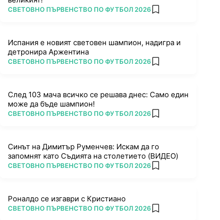
ПОВЕЧЕ ОТ
СВЕТОВНО ПЪРВЕНСТВО ПО ФУТБОЛ 2026
add favorites
Испания е новият световен шампион, надигра и
детронира Аржентина
ПОВЕЧЕ ОТ
СВЕТОВНО ПЪРВЕНСТВО ПО ФУТБОЛ 2026
add favorites
След 103 мача всичко се решава днес: Само един
може да бъде шампион!
ПОВЕЧЕ ОТ
СВЕТОВНО ПЪРВЕНСТВО ПО ФУТБОЛ 2026
add favorites
Синът на Димитър Руменчев: Искам да го
запомнят като Съдията на столетието (ВИДЕО)
ПОВЕЧЕ ОТ
СВЕТОВНО ПЪРВЕНСТВО ПО ФУТБОЛ 2026
add favorites
Роналдо се изгаври с Кристиано
ПОВЕЧЕ ОТ
СВЕТОВНО ПЪРВЕНСТВО ПО ФУТБОЛ 2026
add favorites