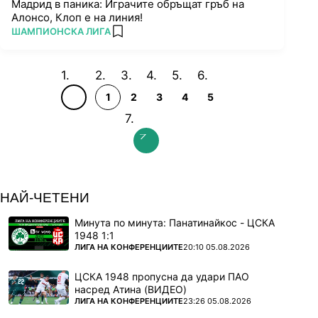
Мадрид в паника: Играчите обръщат гръб на
Алонсо, Клоп е на линия!
ПОВЕЧЕ ОТ
ШАМПИОНСКА ЛИГА
add favorites
1
2
3
4
5
НАЙ-ЧЕТЕНИ
Минута по минута: Панатинайкос - ЦСКА
1948 1:1
ПОВЕЧЕ ОТ
ЛИГА НА КОНФЕРЕНЦИИТЕ
20:10 05.08.2026
ЦСКА 1948 пропусна да удари ПАО
насред Атина (ВИДЕО)
ПОВЕЧЕ ОТ
ЛИГА НА КОНФЕРЕНЦИИТЕ
23:26 05.08.2026