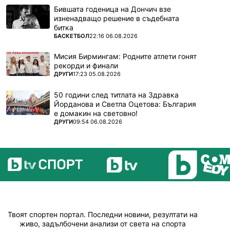
Бившата годеница на Дончич взе
изненадващо решение в съдебната
битка
ПОВЕЧЕ ОТ
БАСКЕТБОЛ
22:16 06.08.2026
Мисия Бирмингам: Родните атлети гонят
рекорди и финали
ПОВЕЧЕ ОТ
ДРУГИ
17:23 05.08.2026
50 години след титлата на Здравка
Йорданова и Светла Оцетова: България
е домакин на световно!
ПОВЕЧЕ ОТ
ДРУГИ
09:54 06.08.2026
Твоят спортен портал. Последни новини, резултати на
живо, задълбочени анализи от света на спорта