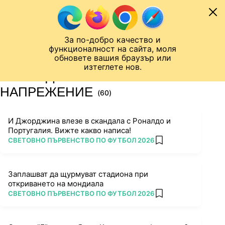
Към съдържанието
МОБИЛ
За по-добро качество и
Шампионска лига
Лига Европа
Лига на Конференциите
функционалност на сайта, моля
ЧАЛО
ТАГ
обновете вашия браузър или
изтеглете нов.
ПОСЛЕДНИ НОВИНИ ЗА
НАПРЕЖЕНИЕ
(60)
И Джорджина влезе в скандала с Роналдо и
Португалия. Вижте какво написа!
ПОВЕЧЕ ОТ
СВЕТОВНО ПЪРВЕНСТВО ПО ФУТБОЛ 2026
add favorites
Заплашват да щурмуват стадиона при
откриването на мондиала
ПОВЕЧЕ ОТ
СВЕТОВНО ПЪРВЕНСТВО ПО ФУТБОЛ 2026
add favorites