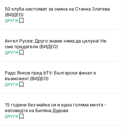
50 клуба настояват за смяна на Станка Златева
(ВИДЕО)
ПОВЕЧЕ ОТ
ДРУГИ
add favorites
Ангел Русев: Друго знаме няма да целуна! Не
сме предатели (ВИДЕО)
ПОВЕЧЕ ОТ
ДРУГИ
add favorites
Радо Янков пред bTV: Български финал е
възможен! (ВИДЕО)
ПОВЕЧЕ ОТ
ДРУГИ
add favorites
15 години без майка си и една голяма мечта -
изповедта на Биляна Дудова
ПОВЕЧЕ ОТ
ДРУГИ
add favorites