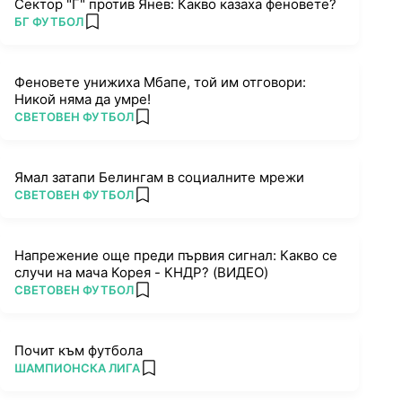
Сектор "Г" против Янев: Какво казаха феновете?
ПОВЕЧЕ ОТ
БГ ФУТБОЛ
add favorites
Феновете унижиха Мбапе, той им отговори:
Никой няма да умре!
ПОВЕЧЕ ОТ
СВЕТОВЕН ФУТБОЛ
add favorites
Ямал затапи Белингам в социалните мрежи
ПОВЕЧЕ ОТ
СВЕТОВЕН ФУТБОЛ
add favorites
Напрежение още преди първия сигнал: Какво се
случи на мача Корея - КНДР? (ВИДЕО)
ПОВЕЧЕ ОТ
СВЕТОВЕН ФУТБОЛ
add favorites
Почит към футбола
ПОВЕЧЕ ОТ
ШАМПИОНСКА ЛИГА
add favorites