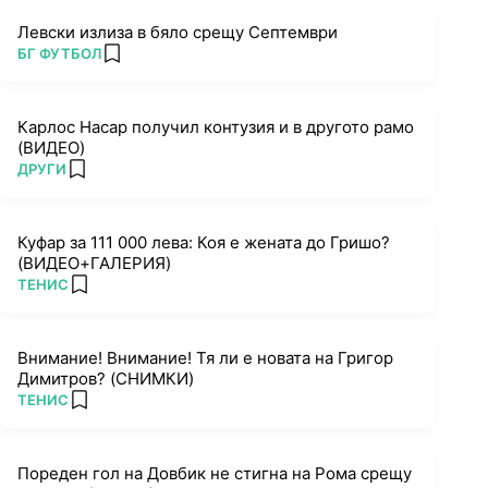
Левски излиза в бяло срещу Септември
ПОВЕЧЕ ОТ
БГ ФУТБОЛ
add favorites
Карлос Насар получил контузия и в другото рамо
(ВИДЕО)
ПОВЕЧЕ ОТ
ДРУГИ
add favorites
Куфар за 111 000 лева: Коя е жената до Гришо?
(ВИДЕО+ГАЛЕРИЯ)
ПОВЕЧЕ ОТ
ТЕНИС
add favorites
Внимание! Внимание! Тя ли е новата на Григор
Димитров? (СНИМКИ)
ПОВЕЧЕ ОТ
ТЕНИС
add favorites
Пореден гол на Довбик не стигна на Рома срещу