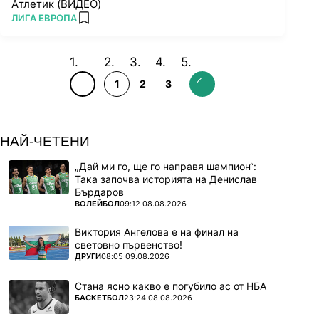
Атлетик (ВИДЕО)
ПОВЕЧЕ ОТ
ЛИГА ЕВРОПА
add favorites
1
2
3
НАЙ-ЧЕТЕНИ
„Дай ми го, ще го направя шампион“:
Така започва историята на Денислав
Бърдаров
ПОВЕЧЕ ОТ
ВОЛЕЙБОЛ
09:12 08.08.2026
Виктория Ангелова е на финал на
световно първенство!
ПОВЕЧЕ ОТ
ДРУГИ
08:05 09.08.2026
Стана ясно какво е погубило ас от НБА
ПОВЕЧЕ ОТ
БАСКЕТБОЛ
23:24 08.08.2026