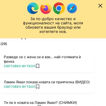
Към съдържанието
МОБИЛ
За по-добро качество и
Шампионска лига
Лига Европа
Лига на Конференциите
функционалност на сайта, моля
ЧАЛО
ТАГ
обновете вашия браузър или
изтеглете нов.
ПОСЛЕДНИ НОВИНИ ЗА НОВА
(29)
Разведе се с жена си и взе... най-голямата ѝ
фенка
ПОВЕЧЕ ОТ
СВЕТОВЕН ФУТБОЛ
add favorites
Ламин Ямал показа новата си приятелка (ВИДЕО)
ПОВЕЧЕ ОТ
СВЕТОВЕН ФУТБОЛ
add favorites
Тя ли е новата на Ламин Ямал? (СНИМКИ)