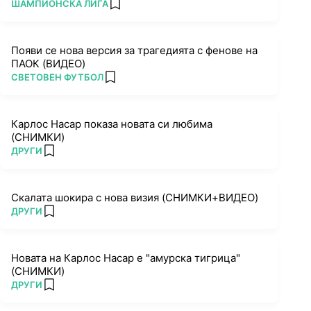
ПОВЕЧЕ ОТ
ШАМПИОНСКА ЛИГА
add favorites
Появи се нова версия за трагедията с фенове на
ПАОК (ВИДЕО)
ПОВЕЧЕ ОТ
СВЕТОВЕН ФУТБОЛ
add favorites
Карлос Насар показа новата си любима
(СНИМКИ)
ПОВЕЧЕ ОТ
ДРУГИ
add favorites
Скалата шокира с нова визия (СНИМКИ+ВИДЕО)
ПОВЕЧЕ ОТ
ДРУГИ
add favorites
Новата на Карлос Насар е "амурска тигрица"
(СНИМКИ)
ПОВЕЧЕ ОТ
ДРУГИ
add favorites