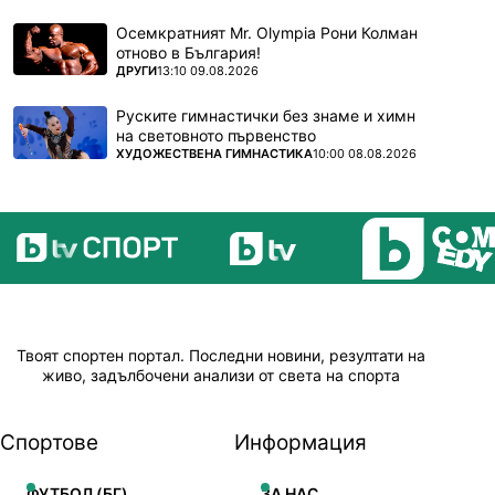
Осемкратният Mr. Olympia Рони Колман
отново в България!
ПОВЕЧЕ ОТ
ДРУГИ
13:10 09.08.2026
Руските гимнастички без знаме и химн
на световното първенство
ПОВЕЧЕ ОТ
ХУДОЖЕСТВЕНА ГИМНАСТИКА
10:00 08.08.2026
Твоят спортен портал. Последни новини, резултати на
живо, задълбочени анализи от света на спорта
Спортове
Информация
ФУТБОЛ (БГ)
ЗА НАС