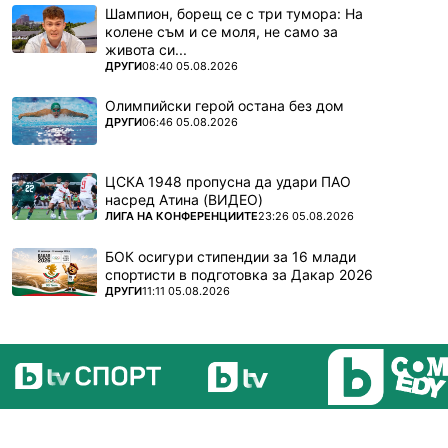
Шампион, борещ се с три тумора: На
колене съм и се моля, не само за
живота си...
ПОВЕЧЕ ОТ
ДРУГИ
08:40 05.08.2026
Олимпийски герой остана без дом
ПОВЕЧЕ ОТ
ДРУГИ
06:46 05.08.2026
ЦСКА 1948 пропусна да удари ПАО
насред Атина (ВИДЕО)
ПОВЕЧЕ ОТ
ЛИГА НА КОНФЕРЕНЦИИТЕ
23:26 05.08.2026
БОК осигури стипендии за 16 млади
спортисти в подготовка за Дакар 2026
ПОВЕЧЕ ОТ
ДРУГИ
11:11 05.08.2026