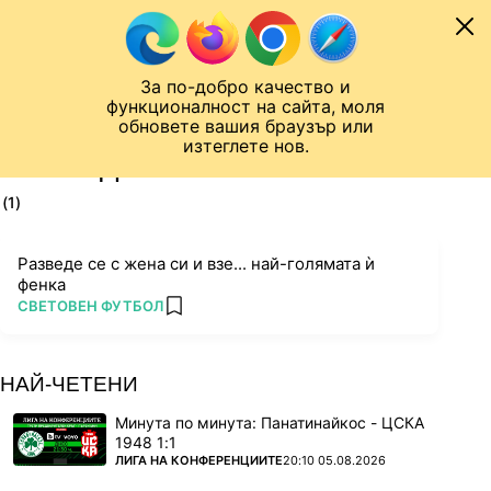
Към съдържанието
МОБИЛ
За по-добро качество и
Шампионска лига
Лига Европа
Лига на Конференциите
функционалност на сайта, моля
ЧАЛО
ТАГ
обновете вашия браузър или
изтеглете нов.
ПОСЛЕДНИ НОВИНИ ЗА НОРА
(1)
Разведе се с жена си и взе... най-голямата ѝ
фенка
ПОВЕЧЕ ОТ
СВЕТОВЕН ФУТБОЛ
add favorites
НАЙ-ЧЕТЕНИ
Минута по минута: Панатинайкос - ЦСКА
1948 1:1
ПОВЕЧЕ ОТ
ЛИГА НА КОНФЕРЕНЦИИТЕ
20:10 05.08.2026