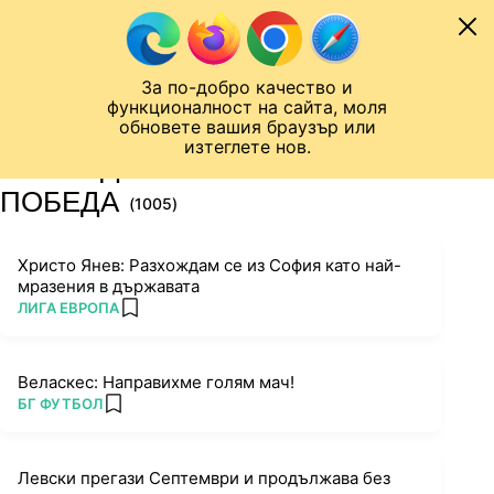
Към съдържанието
МОБИЛ
За по-добро качество и
Шампионска лига
Лига Европа
Лига на Конференциите
функционалност на сайта, моля
ЧАЛО
ТАГ
обновете вашия браузър или
изтеглете нов.
ПОСЛЕДНИ НОВИНИ ЗА
ПОБЕДА
(1005)
Христо Янев: Разхождам се из София като най-
мразения в държавата
ПОВЕЧЕ ОТ
ЛИГА ЕВРОПА
add favorites
Веласкес: Направихме голям мач!
ПОВЕЧЕ ОТ
БГ ФУТБОЛ
add favorites
Левски прегази Септември и продължава без