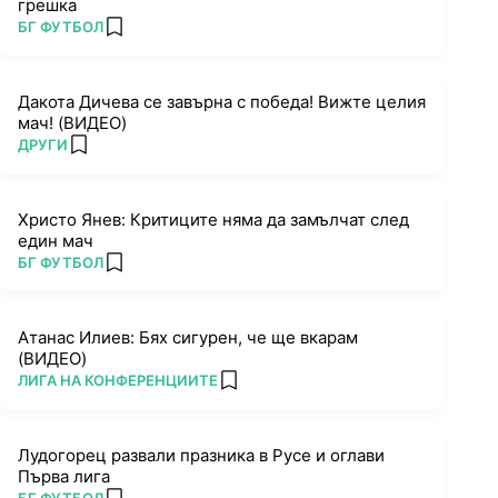
грешка
ПОВЕЧЕ ОТ
БГ ФУТБОЛ
add favorites
Дакота Дичева се завърна с победа! Вижте целия
мач! (ВИДЕО)
ПОВЕЧЕ ОТ
ДРУГИ
add favorites
Христо Янев: Критиците няма да замълчат след
един мач
ПОВЕЧЕ ОТ
БГ ФУТБОЛ
add favorites
Атанас Илиев: Бях сигурен, че ще вкарам
(ВИДЕО)
ПОВЕЧЕ ОТ
ЛИГА НА КОНФЕРЕНЦИИТЕ
add favorites
Лудогорец развали празника в Русе и оглави
Първа лига
ПОВЕЧЕ ОТ