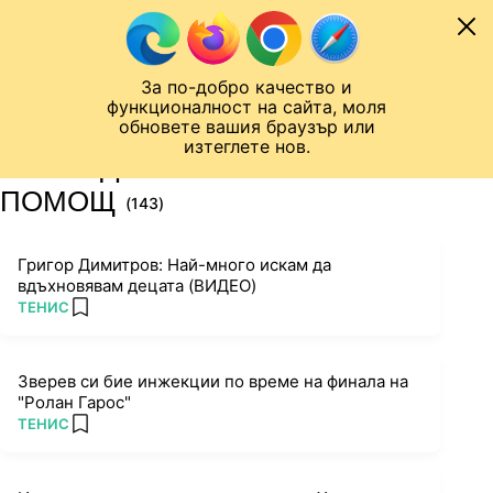
Към съдържанието
МОБИЛ
За по-добро качество и
Шампионска лига
Лига Европа
Лига на Конференциите
функционалност на сайта, моля
ЧАЛО
ТАГ
обновете вашия браузър или
изтеглете нов.
ПОСЛЕДНИ НОВИНИ ЗА
ПОМОЩ
(143)
Григор Димитров: Най-много искам да
вдъхновявам децата (ВИДЕО)
ПОВЕЧЕ ОТ
ТЕНИС
add favorites
Зверев си бие инжекции по време на финала на
"Ролан Гарос"
ПОВЕЧЕ ОТ
ТЕНИС
add favorites