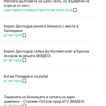
Изплати дълговете на цяло село, но Хърватия се
отрече от него
ПОВЕЧЕ ОТ
СВЕТОВНО ПЪРВЕНСТВО ПО ФУТБОЛ 2026
add favorites
Кирил Десподов влиза в бизнеса с имоти в
Халкидики
ПОВЕЧЕ ОТ
БГ ФУТБОЛ
add favorites
Кирил Десподов събра футболния елит в Кресна
за кауза за децата (ВИДЕО)
ПОВЕЧЕ ОТ
БГ ФУТБОЛ
add favorites
Ботев Пловдив е на ръба!
ПОВЕЧЕ ОТ
БГ ФУТБОЛ
add favorites
Тишината на болницата и силата на един
шампион - Стилиян Петров пред bTV (ВИДЕО)
ПОВЕЧЕ ОТ