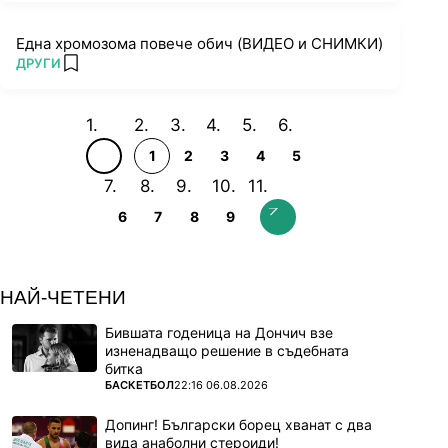
Една хромозома повече обич (ВИДЕО и СНИМКИ)
ПОВЕЧЕ ОТ
ДРУГИ
add favorites
1
2
3
4
5
6
7
8
9
НАЙ-ЧЕТЕНИ
Бившата годеница на Дончич взе
изненадващо решение в съдебната
битка
ПОВЕЧЕ ОТ
БАСКЕТБОЛ
22:16 06.08.2026
Допинг! Български борец хванат с два
вида анаболни стероиди!