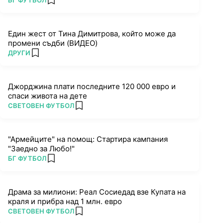
БГ ФУТБОЛ
add favorites
Един жест от Тина Димитрова, който може да
промени съдби (ВИДЕО)
ПОВЕЧЕ ОТ
ДРУГИ
add favorites
Джорджина плати последните 120 000 евро и
спаси живота на дете
ПОВЕЧЕ ОТ
СВЕТОВЕН ФУТБОЛ
add favorites
"Армейците" на помощ: Стартира кампания
"Заедно за Любо!"
ПОВЕЧЕ ОТ
БГ ФУТБОЛ
add favorites
Драма за милиони: Реал Сосиедад взе Купата на
краля и прибра над 1 млн. евро
ПОВЕЧЕ ОТ
СВЕТОВЕН ФУТБОЛ
add favorites