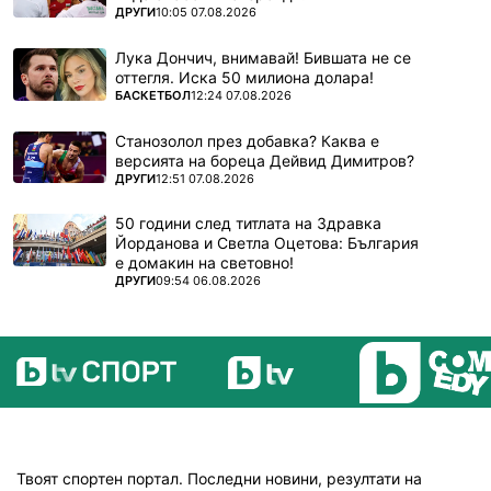
ПОВЕЧЕ ОТ
ДРУГИ
10:05 07.08.2026
Лука Дончич, внимавай! Бившата не се
оттегля. Иска 50 милиона долара!
ПОВЕЧЕ ОТ
БАСКЕТБОЛ
12:24 07.08.2026
Станозолол през добавка? Каква е
версията на бореца Дейвид Димитров?
ПОВЕЧЕ ОТ
ДРУГИ
12:51 07.08.2026
50 години след титлата на Здравка
Йорданова и Светла Оцетова: България
е домакин на световно!
ПОВЕЧЕ ОТ
ДРУГИ
09:54 06.08.2026
Твоят спортен портал. Последни новини, резултати на