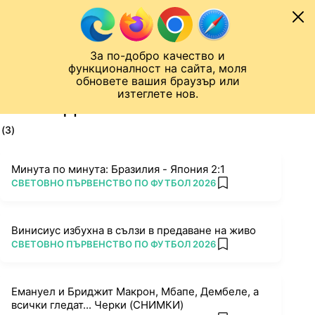
Към съдържанието
МОБИЛ
За по-добро качество и
Шампионска лига
Лига Европа
Лига на Конференциите
функционалност на сайта, моля
ЧАЛО
ТАГ
обновете вашия браузър или
изтеглете нов.
ПОСЛЕДНИ НОВИНИ ЗА РАЯН
(3)
Минута по минута: Бразилия - Япония 2:1
ПОВЕЧЕ ОТ
СВЕТОВНО ПЪРВЕНСТВО ПО ФУТБОЛ 2026
add favorites
Винисиус избухна в сълзи в предаване на живо
ПОВЕЧЕ ОТ
СВЕТОВНО ПЪРВЕНСТВО ПО ФУТБОЛ 2026
add favorites
Емануел и Бриджит Макрон, Мбапе, Дембеле, а
всички гледат... Черки (СНИМКИ)