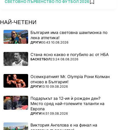
ПОВЕЧЕ ОТ
СВЕТОВНО ПЪРВЕНСТВО ПО ФУТБОЛ 2026
add favorites
НАЙ-ЧЕТЕНИ
България има световна шампионка по
лека атлетика!
ПОВЕЧЕ ОТ
ДРУГИ
00:43 10.08.2026
Стана ясно какво е погубило ас от НБА
ПОВЕЧЕ ОТ
БАСКЕТБОЛ
23:24 08.08.2026
Осемкратният Mr. Olympia Рони Колман
отново в България!
ПОВЕЧЕ ОТ
ДРУГИ
13:10 09.08.2026
Подаръкът за 12-ия ѝ рожден ден?
Място сред най-големите таланти на
Европа
ПОВЕЧЕ ОТ
ДРУГИ
14:51 09.08.2026
Виктория Ангелова е на финал на