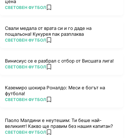
цена
ПОВЕЧЕ ОТ
СВЕТОВЕН ФУТБОЛ
add favorites
Свали медала от врата си и го даде на
пощальона! Кукурея пак разплаква
ПОВЕЧЕ ОТ
СВЕТОВЕН ФУТБОЛ
add favorites
Винисиус се е разбрал с отбор от Висшата лига!
ПОВЕЧЕ ОТ
СВЕТОВЕН ФУТБОЛ
add favorites
Каземиро шокира Роналдо: Меси е богът на
футбола!
ПОВЕЧЕ ОТ
СВЕТОВЕН ФУТБОЛ
add favorites
Паоло Малдини е неутешим: Ти беше най-
великият! Какво ще правим без нашия капитан?
ПОВЕЧЕ ОТ
СВЕТОВЕН ФУТБОЛ
add favorites