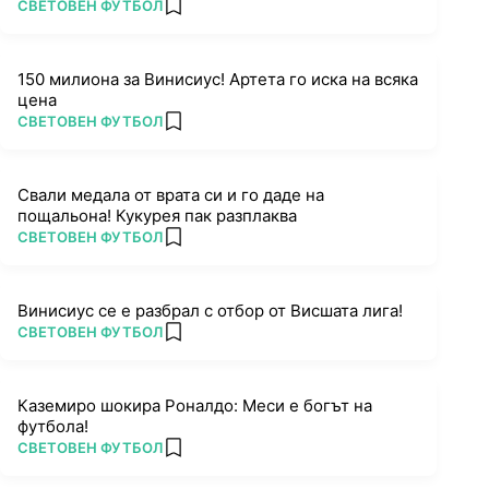
ПОВЕЧЕ ОТ
СВЕТОВЕН ФУТБОЛ
add favorites
150 милиона за Винисиус! Артета го иска на всяка
цена
ПОВЕЧЕ ОТ
СВЕТОВЕН ФУТБОЛ
add favorites
Свали медала от врата си и го даде на
пощальона! Кукурея пак разплаква
ПОВЕЧЕ ОТ
СВЕТОВЕН ФУТБОЛ
add favorites
Винисиус се е разбрал с отбор от Висшата лига!
ПОВЕЧЕ ОТ
СВЕТОВЕН ФУТБОЛ
add favorites
Каземиро шокира Роналдо: Меси е богът на
футбола!
ПОВЕЧЕ ОТ
СВЕТОВЕН ФУТБОЛ
add favorites