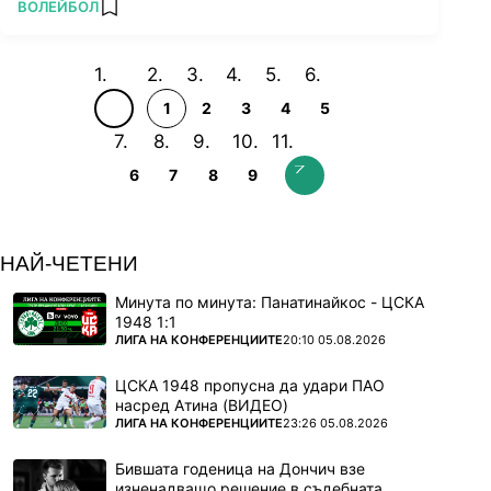
ПОВЕЧЕ ОТ
ВОЛЕЙБОЛ
add favorites
1
2
3
4
5
6
7
8
9
НАЙ-ЧЕТЕНИ
Минута по минута: Панатинайкос - ЦСКА
1948 1:1
ПОВЕЧЕ ОТ
ЛИГА НА КОНФЕРЕНЦИИТЕ
20:10 05.08.2026
ЦСКА 1948 пропусна да удари ПАО
насред Атина (ВИДЕО)
ПОВЕЧЕ ОТ
ЛИГА НА КОНФЕРЕНЦИИТЕ
23:26 05.08.2026
Бившата годеница на Дончич взе
изненадващо решение в съдебната