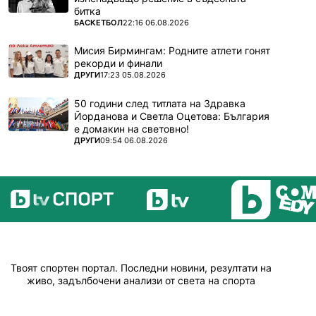
битка
ПОВЕЧЕ ОТ
БАСКЕТБОЛ
22:16 06.08.2026
Мисия Бирмингам: Родните атлети гонят
рекорди и финали
ПОВЕЧЕ ОТ
ДРУГИ
17:23 05.08.2026
50 години след титлата на Здравка
Йорданова и Светла Оцетова: България
е домакин на световно!
ПОВЕЧЕ ОТ
ДРУГИ
09:54 06.08.2026
Твоят спортен портал. Последни новини, резултати на
живо, задълбочени анализи от света на спорта