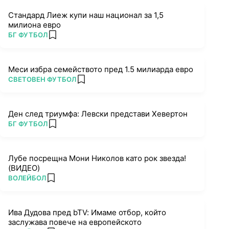
Стандард Лиеж купи наш национал за 1,5
милиона евро
ПОВЕЧЕ ОТ
БГ ФУТБОЛ
add favorites
Меси избра семейството пред 1.5 милиарда евро
ПОВЕЧЕ ОТ
СВЕТОВЕН ФУТБОЛ
add favorites
Ден след триумфа: Левски представи Хевертон
ПОВЕЧЕ ОТ
БГ ФУТБОЛ
add favorites
Лубе посрещна Мони Николов като рок звезда!
(ВИДЕО)
ПОВЕЧЕ ОТ
ВОЛЕЙБОЛ
add favorites
Ива Дудова пред bTV: Имаме отбор, който
заслужава повече на европейското