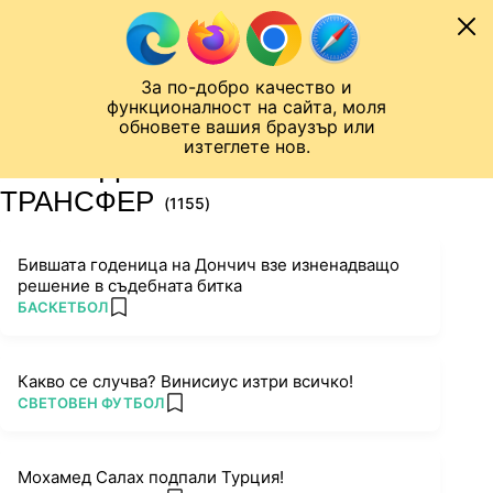
Към съдържанието
МОБИЛ
За по-добро качество и
Шампионска лига
Лига Европа
Лига на Конференциите
функционалност на сайта, моля
ЧАЛО
ТАГ
обновете вашия браузър или
изтеглете нов.
ПОСЛЕДНИ НОВИНИ ЗА
ТРАНСФЕР
(1155)
Бившата годеница на Дончич взе изненадващо
решение в съдебната битка
ПОВЕЧЕ ОТ
БАСКЕТБОЛ
add favorites
Какво се случва? Винисиус изтри всичко!
ПОВЕЧЕ ОТ
СВЕТОВЕН ФУТБОЛ
add favorites
Мохамед Салах подпали Турция!