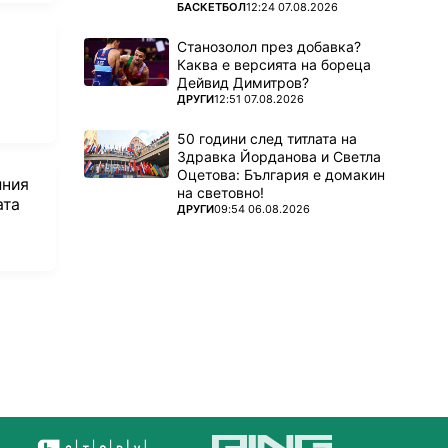
ПОВЕЧЕ ОТ
БАСКЕТБОЛ
12:24 07.08.2026
Станозолол през добавка?
Каква е версията на бореца
Дейвид Димитров?
ПОВЕЧЕ ОТ
ДРУГИ
12:51 07.08.2026
50 години след титлата на
Здравка Йорданова и Светла
Оцетова: България е домакин
лния
на световно!
ата
ПОВЕЧЕ ОТ
ДРУГИ
09:54 06.08.2026