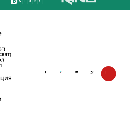
е
БГ)
СВЯТ)
ОЛ
Л
ция
И