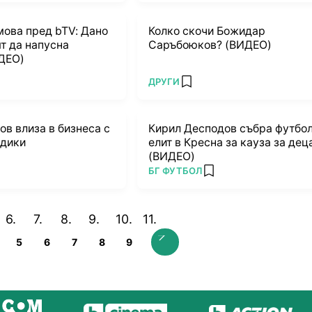
ова пред bTV: Дано
Колко скочи Божидар
т да напусна
Саръбоюков? (ВИДЕО)
ДЕО)
ПОВЕЧЕ ОТ
ДРУГИ
rites
add favorites
в влиза в бизнеса с
Кирил Десподов събра футбо
идики
елит в Кресна за кауза за дец
(ВИДЕО)
ПОВЕЧЕ ОТ
БГ ФУТБОЛ
 favorites
add favorites
5
6
7
8
9