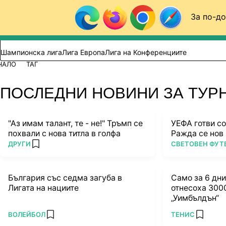
Към съдържанието
За по-до
Търси в сайта
ВИДЕО
ФУТБОЛ (БГ)
Шампионска лига
Лига Европа
Лига на Конференциите
ЧАЛО
ТАГ
ПОСЛЕДНИ НОВИНИ ЗА ТУР
"Аз имам талант, те - не!" Тръмп се
УЕФА готви со
похвали с нова титла в голфа
Ражда се нов 
ПОВЕЧЕ ОТ
ПОВЕЧЕ ОТ
ДРУГИ
СВЕТОВЕН ФУТ
add favorites
България със седма загуба в
Само за 6 дни
Лигата на нациите
отнесоха 3000
„Уимбълдън“
ПОВЕЧЕ ОТ
ПОВЕЧЕ ОТ
ВОЛЕЙБОЛ
ТЕНИС
add favorites
add favo