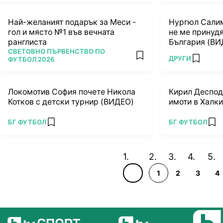
Най-желаният подарък за Меси -
Нургюл Салим
гол и място №1 във вечната
не ме принудя
ранглиста
България (ВИ
ПОВЕЧЕ ОТ
СВЕТОВНО ПЪРВЕНСТВО ПО
ПОВЕЧЕ ОТ
ДРУГИ
add favorites
ФУТБОЛ 2026
add favo
Локомотив София почете Никола
Кирил Десподо
Котков с детски турнир (ВИДЕО)
имоти в Халк
ПОВЕЧЕ ОТ
ПОВЕЧЕ ОТ
БГ ФУТБОЛ
БГ ФУТБОЛ
add favorites
add
1
2
3
4