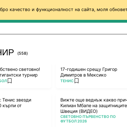
бро качество и функционалност на сайта, моля обновет
ФУТБОЛ (СВЯТ)
БАСКЕТБОЛ
ВОЛЕЙБОЛ
НИР
(558)
бствено световно!
17-годишен срещу Григор
гигантски турнир
Димитров в Мексико
ПОВЕЧЕ ОТ
БОЛ
ТЕНИС
add favorites
add favorites
: Тенис звезди
Вижте още веднъж какво при
 кърпи от
Килиан Мбапе на защитниците
Швеция (ВИДЕО)
ПОВЕЧЕ ОТ
СВЕТОВНО ПЪРВЕНСТВО ПО
ФУТБОЛ 2026
rites