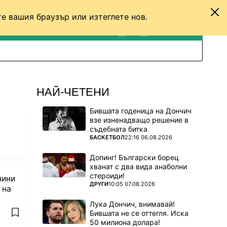
е вашия браузър или изтеглете нов.
ТЕНИС
ДРУГИ
ВХОД
ТЪРСЕНЕ
ПРЕВКЛЮЧИ МЕЖДУ С
НАЙ-ЧЕТЕНИ
Бившата годеница на Дончич
взе изненадващо решение в
съдебната битка
ПОВЕЧЕ ОТ
БАСКЕТБОЛ
22:16 06.08.2026
Допинг! Български борец
хванат с два вида анаболни
стероиди!
чини
ПОВЕЧЕ ОТ
ДРУГИ
10:05 07.08.2026
 на
Лука Дончич, внимавай!
Бившата не се оттегля. Иска
add favorites
50 милиона долара!