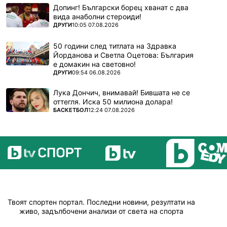
Допинг! Български борец хванат с два
вида анаболни стероиди!
ПОВЕЧЕ ОТ
ДРУГИ
10:05 07.08.2026
50 години след титлата на Здравка
Йорданова и Светла Оцетова: България
е домакин на световно!
ПОВЕЧЕ ОТ
ДРУГИ
09:54 06.08.2026
Лука Дончич, внимавай! Бившата не се
оттегля. Иска 50 милиона долара!
ПОВЕЧЕ ОТ
БАСКЕТБОЛ
12:24 07.08.2026
Твоят спортен портал. Последни новини, резултати на
живо, задълбочени анализи от света на спорта