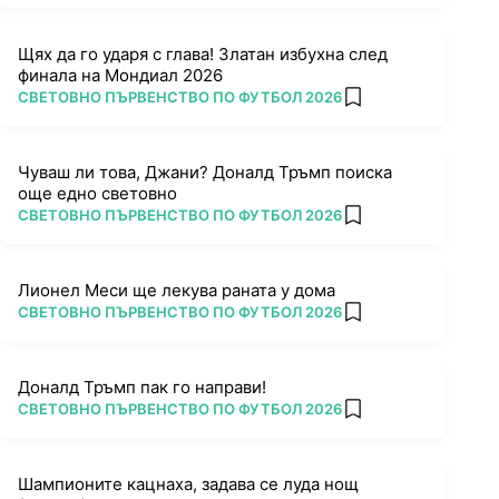
Щях да го ударя с глава! Златан избухна след
финала на Мондиал 2026
ПОВЕЧЕ ОТ
СВЕТОВНО ПЪРВЕНСТВО ПО ФУТБОЛ 2026
add favorites
Чуваш ли това, Джани? Доналд Тръмп поиска
още едно световно
ПОВЕЧЕ ОТ
СВЕТОВНО ПЪРВЕНСТВО ПО ФУТБОЛ 2026
add favorites
Лионел Меси ще лекува раната у дома
ПОВЕЧЕ ОТ
СВЕТОВНО ПЪРВЕНСТВО ПО ФУТБОЛ 2026
add favorites
Доналд Тръмп пак го направи!
ПОВЕЧЕ ОТ
СВЕТОВНО ПЪРВЕНСТВО ПО ФУТБОЛ 2026
add favorites
Шампионите кацнаха, задава се луда нощ