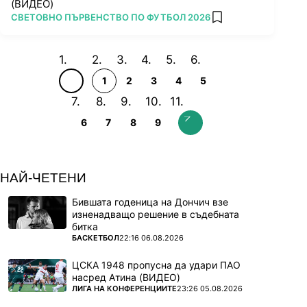
(ВИДЕО)
ПОВЕЧЕ ОТ
СВЕТОВНО ПЪРВЕНСТВО ПО ФУТБОЛ 2026
add favorites
1
2
3
4
5
6
7
8
9
НАЙ-ЧЕТЕНИ
Бившата годеница на Дончич взе
изненадващо решение в съдебната
битка
ПОВЕЧЕ ОТ
БАСКЕТБОЛ
22:16 06.08.2026
ЦСКА 1948 пропусна да удари ПАО
насред Атина (ВИДЕО)
ПОВЕЧЕ ОТ
ЛИГА НА КОНФЕРЕНЦИИТЕ
23:26 05.08.2026