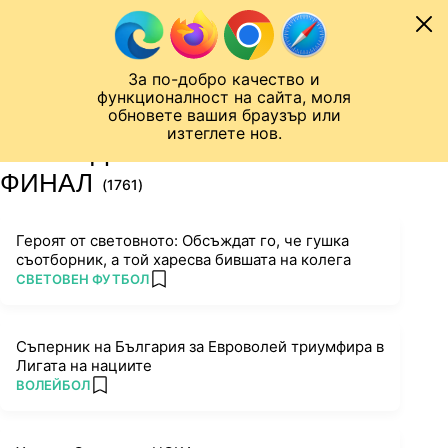
Към съдържанието
МОБИЛ
За по-добро качество и
Шампионска лига
Лига Европа
Лига на Конференциите
функционалност на сайта, моля
ЧАЛО
ТАГ
обновете вашия браузър или
изтеглете нов.
ПОСЛЕДНИ НОВИНИ ЗА
ФИНАЛ
(1761)
Героят от световното: Обсъждат го, че гушка
съотборник, а той харесва бившата на колега
ПОВЕЧЕ ОТ
СВЕТОВЕН ФУТБОЛ
add favorites
Съперник на България за Евроволей триумфира в
Лигата на нациите
ПОВЕЧЕ ОТ
ВОЛЕЙБОЛ
add favorites