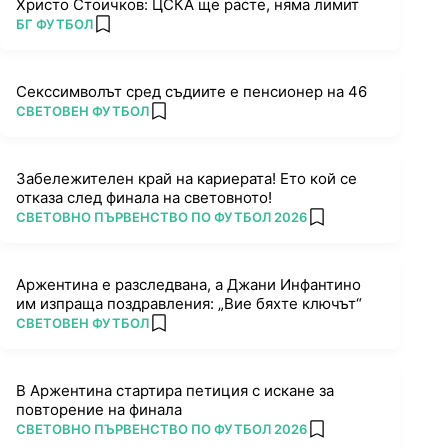
Христо Стоичков: ЦСКА ще расте, няма лимит
ПОВЕЧЕ ОТ
БГ ФУТБОЛ
add favorites
Секссимволът сред съдиите е пенсионер на 46
ПОВЕЧЕ ОТ
СВЕТОВЕН ФУТБОЛ
add favorites
Забележителен край на кариерата! Ето кой се
отказа след финала на световното!
ПОВЕЧЕ ОТ
СВЕТОВНО ПЪРВЕНСТВО ПО ФУТБОЛ 2026
add favorites
Аржентина е разследвана, а Джани Инфантино
им изпраща поздравления: „Вие бяхте ключът“
ПОВЕЧЕ ОТ
СВЕТОВЕН ФУТБОЛ
add favorites
В Аржентина стартира петиция с искане за
повторение на финала
ПОВЕЧЕ ОТ
СВЕТОВНО ПЪРВЕНСТВО ПО ФУТБОЛ 2026
add favorites