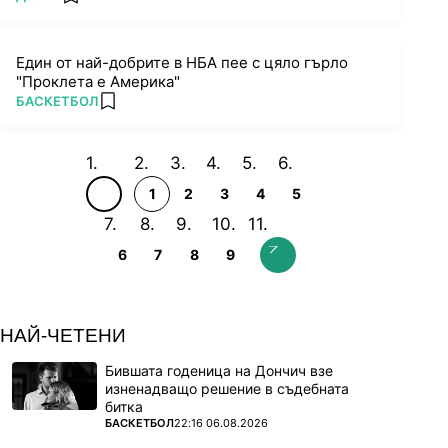
add favorites
Един от най-добрите в НБА пее с цяло гърло
"Проклета е Америка"
ПОВЕЧЕ ОТ
БАСКЕТБОЛ
add favorites
1
2
3
4
5
6
7
8
9
НАЙ-ЧЕТЕНИ
Бившата годеница на Дончич взе
изненадващо решение в съдебната
битка
ПОВЕЧЕ ОТ
БАСКЕТБОЛ
22:16 06.08.2026