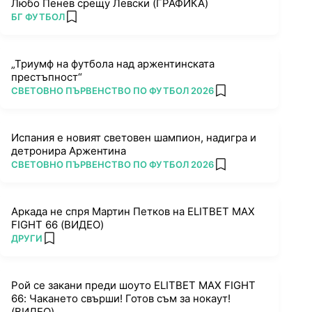
Любо Пенев срещу Левски (ГРАФИКА)
ПОВЕЧЕ ОТ
БГ ФУТБОЛ
add favorites
„Триумф на футбола над аржентинската
престъпност“
ПОВЕЧЕ ОТ
СВЕТОВНО ПЪРВЕНСТВО ПО ФУТБОЛ 2026
add favorites
Испания е новият световен шампион, надигра и
детронира Аржентина
ПОВЕЧЕ ОТ
СВЕТОВНО ПЪРВЕНСТВО ПО ФУТБОЛ 2026
add favorites
Аркада не спря Мартин Петков на ELITBET MAX
FIGHT 66 (ВИДЕО)
ПОВЕЧЕ ОТ
ДРУГИ
add favorites
Рой се закани преди шоуто ELITBET MAX FIGHT
66: Чакането свърши! Готов съм за нокаут!
(ВИДЕО)