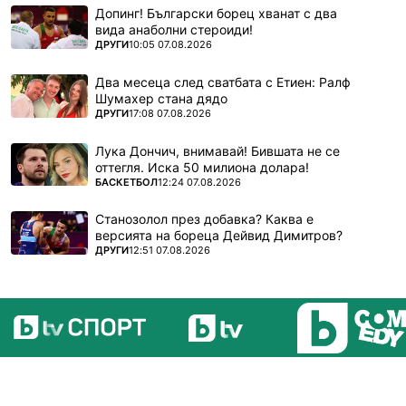
Допинг! Български борец хванат с два
вида анаболни стероиди!
ПОВЕЧЕ ОТ
ДРУГИ
10:05 07.08.2026
Два месеца след сватбата с Етиен: Ралф
Шумахер стана дядо
ПОВЕЧЕ ОТ
ДРУГИ
17:08 07.08.2026
Лука Дончич, внимавай! Бившата не се
оттегля. Иска 50 милиона долара!
ПОВЕЧЕ ОТ
БАСКЕТБОЛ
12:24 07.08.2026
Станозолол през добавка? Каква е
версията на бореца Дейвид Димитров?
ПОВЕЧЕ ОТ
ДРУГИ
12:51 07.08.2026