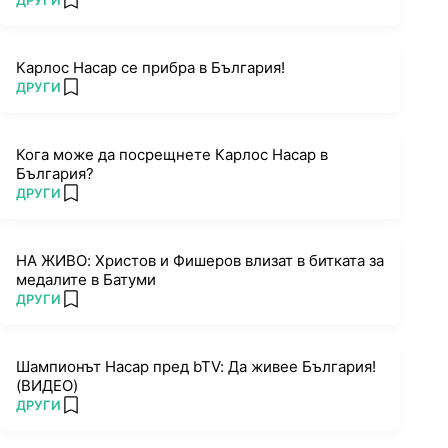
ДРУГИ
add favorites
Карлос Насар се прибра в България!
ПОВЕЧЕ ОТ
ДРУГИ
add favorites
Кога може да посрещнете Карлос Насар в
България?
ПОВЕЧЕ ОТ
ДРУГИ
add favorites
НА ЖИВО: Христов и Фишеров влизат в битката за
медалите в Батуми
ПОВЕЧЕ ОТ
ДРУГИ
add favorites
Шампионът Насар пред bTV: Да живее България!
(ВИДЕО)
ПОВЕЧЕ ОТ
ДРУГИ
add favorites