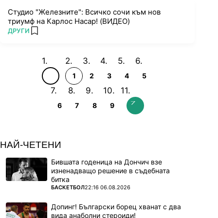
Студио "Железните": Всичко сочи към нов
триумф на Карлос Насар! (ВИДЕО)
ПОВЕЧЕ ОТ
ДРУГИ
add favorites
1
2
3
4
5
6
7
8
9
НАЙ-ЧЕТЕНИ
Бившата годеница на Дончич взе
изненадващо решение в съдебната
битка
ПОВЕЧЕ ОТ
БАСКЕТБОЛ
22:16 06.08.2026
Допинг! Български борец хванат с два
вида анаболни стероиди!