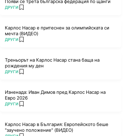
Появи се трета българска федерация по щанги
ПОВЕЧЕ ОТ
ДРУГИ
add favorites
Карлос Насар е притеснен за олимпийската си
мечта (ВИДЕО)
ПОВЕЧЕ ОТ
ДРУГИ
add favorites
Треньорът на Карлос Насар стана баща на
рождения му ден
ПОВЕЧЕ ОТ
ДРУГИ
add favorites
Изненада: Иван Димов пред Карлос Насар на
Евро 2026
ПОВЕЧЕ ОТ
ДРУГИ
add favorites
Карлос Насар в България: Европейското беше
"заучено положение" (ВИДЕО)
ПОВЕЧЕ ОТ