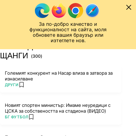
Към съдържанието
МОБИЛ
За по-добро качество и
Шампионска лига
Лига Европа
Лига на Конференциите
функционалност на сайта, моля
ЧАЛО
ТАГ
обновете вашия браузър или
изтеглете нов.
ПОСЛЕДНИ НОВИНИ ЗА
ЩАНГИ
(300)
Големият конкурент на Насар влиза в затвора за
изнасилване
ПОВЕЧЕ ОТ
ДРУГИ
add favorites
Новият спортен министър: Имаме неуредици с
ЦСКА за собствеността на стадиона (ВИДЕО)
ПОВЕЧЕ ОТ
БГ ФУТБОЛ
add favorites