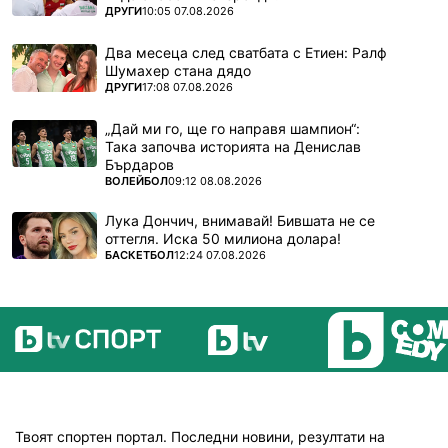
ПОВЕЧЕ ОТ
ДРУГИ
10:05 07.08.2026
Два месеца след сватбата с Етиен: Ралф
Шумахер стана дядо
ПОВЕЧЕ ОТ
ДРУГИ
17:08 07.08.2026
„Дай ми го, ще го направя шампион“:
Така започва историята на Денислав
Бърдаров
ПОВЕЧЕ ОТ
ВОЛЕЙБОЛ
09:12 08.08.2026
Лука Дончич, внимавай! Бившата не се
оттегля. Иска 50 милиона долара!
ПОВЕЧЕ ОТ
БАСКЕТБОЛ
12:24 07.08.2026
Твоят спортен портал. Последни новини, резултати на