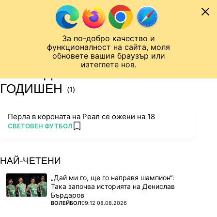
Към съдържанието
МОБИЛ
За по-добро качество и
Шампионска лига
Лига Европа
Лига на Конференциите
функционалност на сайта, моля
ЧАЛО
ТАГ
обновете вашия браузър или
изтеглете нов.
ПОСЛЕДНИ НОВИНИ ЗА 18-
ГОДИШЕН
(1)
Перла в короната на Реал се ожени на 18
ПОВЕЧЕ ОТ
СВЕТОВЕН ФУТБОЛ
add favorites
НАЙ-ЧЕТЕНИ
„Дай ми го, ще го направя шампион“:
Така започва историята на Денислав
Бърдаров
ПОВЕЧЕ ОТ
ВОЛЕЙБОЛ
09:12 08.08.2026