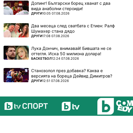
Допинг! Български борец хванат с два
вида анаболни стероиди!
ПОВЕЧЕ ОТ
ДРУГИ
10:05 07.08.2026
Два месеца след сватбата с Етиен: Ралф
Шумахер стана дядо
ПОВЕЧЕ ОТ
ДРУГИ
17:08 07.08.2026
Лука Дончич, внимавай! Бившата не се
оттегля. Иска 50 милиона долара!
ПОВЕЧЕ ОТ
БАСКЕТБОЛ
12:24 07.08.2026
Станозолол през добавка? Каква е
версията на бореца Дейвид Димитров?
ПОВЕЧЕ ОТ
ДРУГИ
12:51 07.08.2026