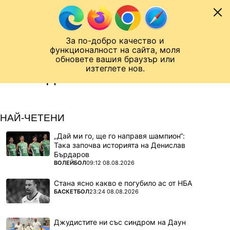
Към съдържанието
МОБИЛ
За по-добро качество и
Шампионска лига
Лига Европа
Лига на Конференциите
функционалност на сайта, моля
ЧАЛО
ТАГ
обновете вашия браузър или
изтеглете нов.
ПОСЛЕДНИ НОВИНИ ЗА 2025
()
НАЙ-ЧЕТЕНИ
„Дай ми го, ще го направя шампион“:
Така започва историята на Денислав
Бърдаров
ПОВЕЧЕ ОТ
ВОЛЕЙБОЛ
09:12 08.08.2026
Стана ясно какво е погубило ас от НБА
ПОВЕЧЕ ОТ
БАСКЕТБОЛ
23:24 08.08.2026
Джудистите ни със синдром на Даун