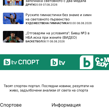
започнаха световното с два медала
ПОВЕЧЕ ОТ
ДРУГИ
20:59 07.08.2026
Руските гимнастички без знаме и химн
на световното първенство
ПОВЕЧЕ ОТ
ХУДОЖЕСТВЕНА ГИМНАСТИКА
10:00 08.08.2026
„Отговарям на условията“: Бивш №3 в
НБА иска при жените (ВИДЕО)
ПОВЕЧЕ ОТ
БАСКЕТБОЛ
08:11 08.08.2026
Твоят спортен портал. Последни новини, резултати на
живо, задълбочени анализи от света на спорта
Спортове
Информация