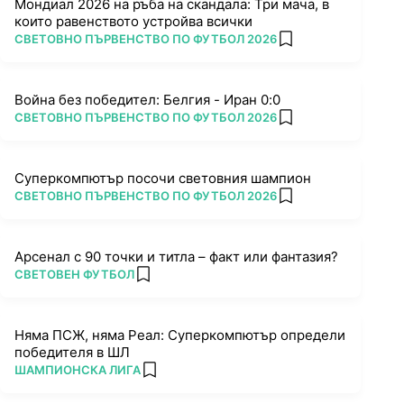
Мондиал 2026 на ръба на скандала: Три мача, в
които равенството устройва всички
ПОВЕЧЕ ОТ
СВЕТОВНО ПЪРВЕНСТВО ПО ФУТБОЛ 2026
add favorites
Война без победител: Белгия - Иран 0:0
ПОВЕЧЕ ОТ
СВЕТОВНО ПЪРВЕНСТВО ПО ФУТБОЛ 2026
add favorites
Суперкомпютър посочи световния шампион
ПОВЕЧЕ ОТ
СВЕТОВНО ПЪРВЕНСТВО ПО ФУТБОЛ 2026
add favorites
Арсенал с 90 точки и титла – факт или фантазия?
ПОВЕЧЕ ОТ
СВЕТОВЕН ФУТБОЛ
add favorites
Няма ПСЖ, няма Реал: Суперкомпютър определи
победителя в ШЛ
ПОВЕЧЕ ОТ
ШАМПИОНСКА ЛИГА
add favorites