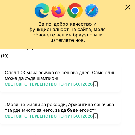
Към съдържанието
МОБИЛ
За по-добро качество и
Шампионска лига
Лига Европа
Лига на Конференциите
функционалност на сайта, моля
ЧАЛО
ТАГ
обновете вашия браузър или
изтеглете нов.
ПОСЛЕДНИ НОВИНИ ЗА OPTA
(10)
След 103 мача всичко се решава днес: Само един
може да бъде шампион!
ПОВЕЧЕ ОТ
СВЕТОВНО ПЪРВЕНСТВО ПО ФУТБОЛ 2026
add favorites
„Меси не мисли за рекорди, Аржентина означава
твърде много за него, за да бъде егоист“
ПОВЕЧЕ ОТ
СВЕТОВНО ПЪРВЕНСТВО ПО ФУТБОЛ 2026
add favorites