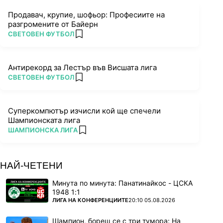
Продавач, крупие, шофьор: Професиите на
разгромените от Байерн
ПОВЕЧЕ ОТ
СВЕТОВЕН ФУТБОЛ
add favorites
Антирекорд за Лестър във Висшата лига
ПОВЕЧЕ ОТ
СВЕТОВЕН ФУТБОЛ
add favorites
Суперкомпютър изчисли кой ще спечели
Шампионската лига
ПОВЕЧЕ ОТ
ШАМПИОНСКА ЛИГА
add favorites
НАЙ-ЧЕТЕНИ
Минута по минута: Панатинайкос - ЦСКА
1948 1:1
ПОВЕЧЕ ОТ
ЛИГА НА КОНФЕРЕНЦИИТЕ
20:10 05.08.2026
Шампион, борещ се с три тумора: На