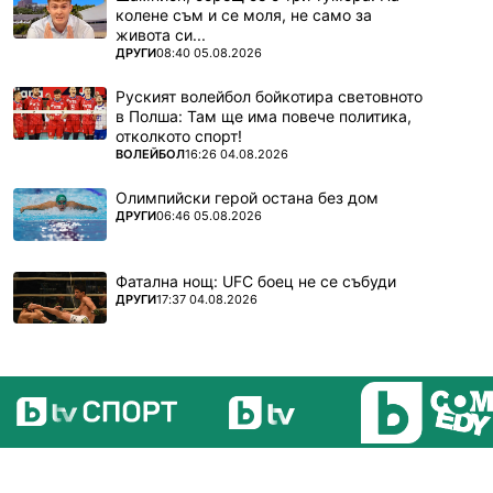
колене съм и се моля, не само за
живота си...
ПОВЕЧЕ ОТ
ДРУГИ
08:40 05.08.2026
Руският волейбол бойкотира световното
в Полша: Там ще има повече политика,
отколкото спорт!
ПОВЕЧЕ ОТ
ВОЛЕЙБОЛ
16:26 04.08.2026
Олимпийски герой остана без дом
ПОВЕЧЕ ОТ
ДРУГИ
06:46 05.08.2026
Фатална нощ: UFC боец не се събуди
ПОВЕЧЕ ОТ
ДРУГИ
17:37 04.08.2026