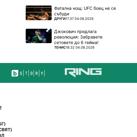
Фатална нощ: UFC боец не се
събуди
ПОВЕЧЕ ОТ
ДРУГИ
17:37 04.08.2026
Джокович предлага
революция: Забравете
сетовете до 6 гейма!
ПОВЕЧЕ ОТ
ТЕНИС
18:32 04.08.2026
е
БГ)
СВЯТ)
ОЛ