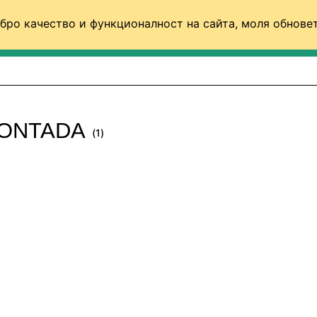
бро качество и функционалност на сайта, моля обновет
ФУТБОЛ (СВЯТ)
БАСКЕТБОЛ
ВОЛЕЙБОЛ
MONTADA
(1)