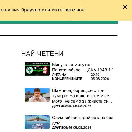
е вашия браузър или изтеглете нов.
ТЕНИС
ДРУГИ
ВХОД
ТЪРСЕНЕ
ПРЕВКЛЮЧИ МЕЖДУ С
НАЙ-ЧЕТЕНИ
Минута по минута:
Панатинайкос - ЦСКА 1948 1:1
ПОВЕЧЕ ОТ
ЛИГА НА
20:10
КОНФЕРЕНЦИИТЕ
05.08.2026
Шампион, борещ се с три
тумора: На колене съм и се
моля, не само за живота си...
ПОВЕЧЕ ОТ
ДРУГИ
08:40 05.08.2026
Олимпийски герой остана без
дом
ПОВЕЧЕ ОТ
ДРУГИ
06:46 05.08.2026