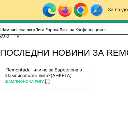
Към съдържанието
За по-до
Търси в сайта
ВИДЕО
ФУТБОЛ (БГ)
Шампионска лига
Лига Европа
Лига на Конференциите
ЧАЛО
ТАГ
ПОСЛЕДНИ НОВИНИ ЗА RE
"Remontada" или не за Барселона в
Шампионската лига?(АНКЕТА)
ПОВЕЧЕ ОТ
ШАМПИОНСКА ЛИГА
add favorites