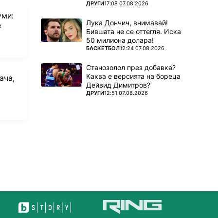
ПОВЕЧЕ ОТ
ДРУГИ
17:08 07.08.2026
уми:
Лука Дончич, внимавай!
е
Бившата не се оттегля. Иска
50 милиона долара!
ПОВЕЧЕ ОТ
БАСКЕТБОЛ
12:24 07.08.2026
Станозолол през добавка?
Каква е версията на бореца
ача,
Дейвид Димитров?
ПОВЕЧЕ ОТ
ДРУГИ
12:51 07.08.2026