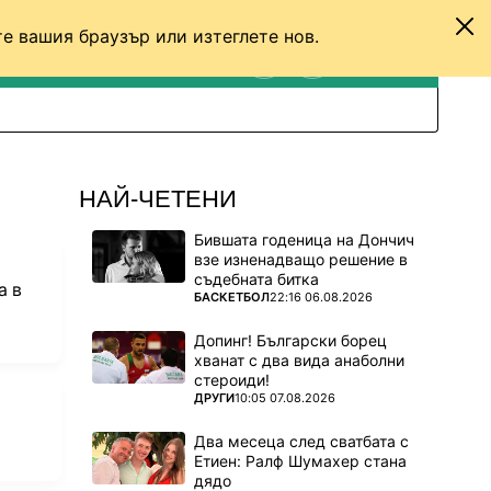
е вашия браузър или изтеглете нов.
ТЕНИС
ДРУГИ
ВХОД
ТЪРСЕНЕ
ПРЕВКЛЮЧИ МЕЖДУ С
НАЙ-ЧЕТЕНИ
Бившата годеница на Дончич
взе изненадващо решение в
съдебната битка
а в
ПОВЕЧЕ ОТ
БАСКЕТБОЛ
22:16 06.08.2026
Допинг! Български борец
хванат с два вида анаболни
стероиди!
ПОВЕЧЕ ОТ
ДРУГИ
10:05 07.08.2026
Два месеца след сватбата с
Етиен: Ралф Шумахер стана
дядо