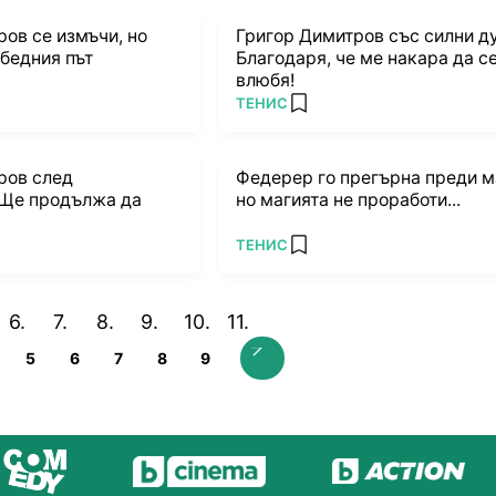
ов се измъчи, но
Григор Димитров със силни д
обедния път
Благодаря, че ме накара да с
влюбя!
ПОВЕЧЕ ОТ
ТЕНИС
rites
add favorites
ров след
Федерер го прегърна преди м
 Ще продължа да
но магията не проработи...
ПОВЕЧЕ ОТ
ТЕНИС
rites
add favorites
5
6
7
8
9