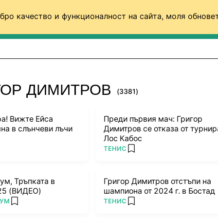
бро качество и функционалност на сайта, моля обновет
ФУТБОЛ (СВЯТ)
БАСКЕТБОЛ
ВОЛЕЙБОЛ
ГОР ДИМИТРОВ
(3381)
а! Вижте Ейса
Преди първия мач: Григор
на в слънчеви лъчи
Димитров се отказа от турнир
Лос Кабос
ПОВЕЧЕ ОТ
ТЕНИС
rites
add favorites
ум, Тръпката в
Григор Димитров отстъпи на
 25 (ВИДЕО)
шампиона от 2024 г. в Бостад
ПОВЕЧЕ ОТ
РУМ
ТЕНИС
add favorites
add favorites