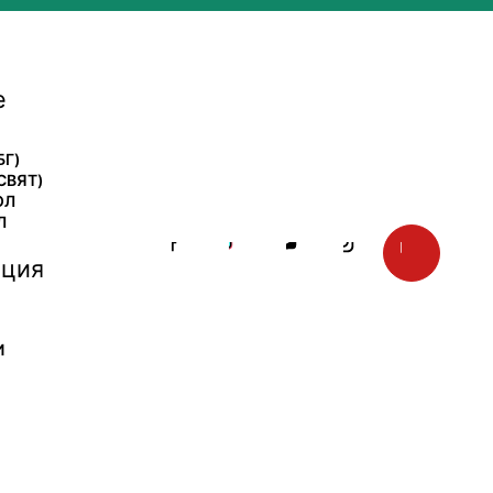
е
БГ)
СВЯТ)
ОЛ
Л
ция
И