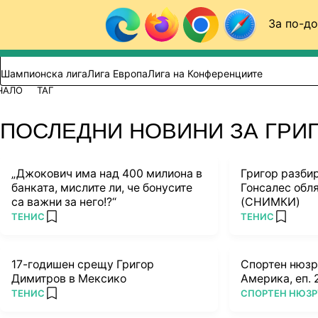
Към съдържанието
За по-до
Търси в сайта
ВИДЕО
ФУТБОЛ (БГ)
Шампионска лига
Лига Европа
Лига на Конференциите
ЧАЛО
ТАГ
ПОСЛЕДНИ НОВИНИ ЗА ГРИ
„Джокович има над 400 милиона в
Григор разбир
банката, мислите ли, че бонусите
Гонсалес обля
са важни за него!?“
(СНИМКИ)
ПОВЕЧЕ ОТ
ПОВЕЧЕ ОТ
ТЕНИС
ТЕНИС
add favorites
add favo
17-годишен срещу Григор
Спортен нюзр
Димитров в Мексико
Америка, еп.
ПОВЕЧЕ ОТ
ПОВЕЧЕ ОТ
ТЕНИС
СПОРТЕН НЮЗ
add favorites