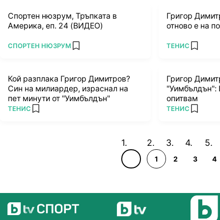
Спортен нюзрум, Тръпката в
Григор Димитр
Америка, еп. 24 (ВИДЕО)
отново е на п
ПОВЕЧЕ ОТ
ПОВЕЧЕ ОТ
СПОРТЕН НЮЗРУМ
ТЕНИС
add favorites
add favo
Кой разплака Григор Димитров?
Григор Димит
Син на милиардер, израснал на
"Уимбълдън":
пет минути от "Уимбълдън"
опитвам
ПОВЕЧЕ ОТ
ПОВЕЧЕ ОТ
ТЕНИС
ТЕНИС
add favorites
add favo
1
2
3
4