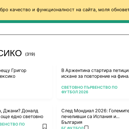
бро качество и функционалност на сайта, моля обновет
ФУТБОЛ (СВЯТ)
БАСКЕТБОЛ
ВОЛЕЙБОЛ
КСИКО
(319)
рещу Григор
В Аржентина стартира петици
ексико
искане за повторение на фина
ПОВЕЧЕ ОТ
СВЕТОВНО ПЪРВЕНСТВО ПО
ФУТБОЛ 2026
rites
а, Джани? Доналд
След Мондиал 2026: Големит
 още едно световно
печеливши са Испания и...
България
ВЕНСТВО ПО
ПОВЕЧЕ ОТ
БГ ФУТБОЛ
add favorites