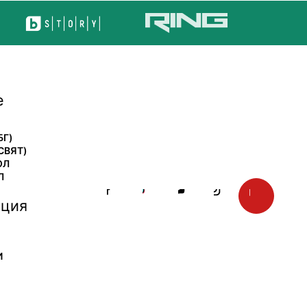
е
БГ)
СВЯТ)
ОЛ
Л
ция
И