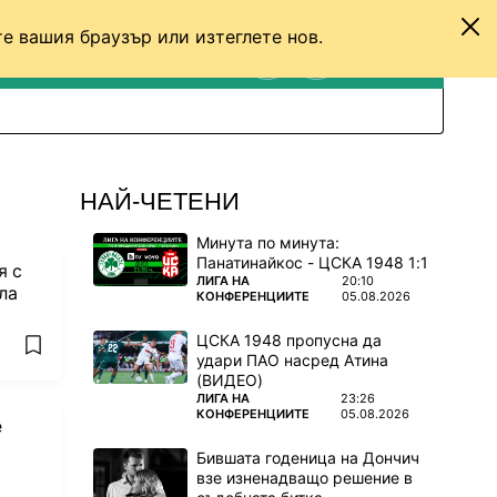
е вашия браузър или изтеглете нов.
ТЕНИС
ДРУГИ
ВХОД
ТЪРСЕНЕ
ПРЕВКЛЮЧИ МЕЖДУ С
НАЙ-ЧЕТЕНИ
Минута по минута:
Панатинайкос - ЦСКА 1948 1:1
я с
ПОВЕЧЕ ОТ
ЛИГА НА
20:10
ла
КОНФЕРЕНЦИИТЕ
05.08.2026
ЦСКА 1948 пропусна да
add favorites
удари ПАО насред Атина
(ВИДЕО)
ПОВЕЧЕ ОТ
ЛИГА НА
23:26
КОНФЕРЕНЦИИТЕ
05.08.2026
е
Бившата годеница на Дончич
взе изненадващо решение в