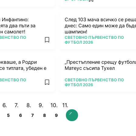
add favorites
с Инфантино:
След 103 мача всичко се реш
та два пъти за
днес: Само един може да бъд
н самолет!
шампион!
ПОВЕЧЕ ОТ
ВЕНСТВО ПО
СВЕТОВНО ПЪРВЕНСТВО ПО
add favorites
ФУТБОЛ 2026
ркваше, а Родри
„Престъпление срещу футбола
е титлата, убеден е
Матеус съсипа Тухел
ПОВЕЧЕ ОТ
ВЕНСТВО ПО
СВЕТОВНО ПЪРВЕНСТВО ПО
add favorites
ФУТБОЛ 2026
5
6
7
8
9