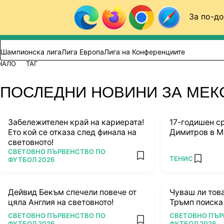
Към съдържанието
За по-до
Търси в сайта
ВИДЕО
ФУТБОЛ (БГ)
Шампионска лига
Лига Европа
Лига на Конференциите
ЧАЛО
ТАГ
ПОСЛЕДНИ НОВИНИ ЗА МЕ
Забележителен край на кариерата!
17-годишен с
Ето кой се отказа след финала на
Димитров в М
световното!
ПОВЕЧЕ ОТ
СВЕТОВНО ПЪРВЕНСТВО ПО
ПОВЕЧЕ ОТ
ТЕНИС
add favorites
ФУТБОЛ 2026
add favo
Дейвид Бекъм спечели повече от
Чуваш ли тов
цяла Англия на световното!
Тръмп поиска
ПОВЕЧЕ ОТ
ПОВЕЧЕ ОТ
СВЕТОВНО ПЪРВЕНСТВО ПО
СВЕТОВНО ПЪР
add favorites
ФУТБОЛ 2026
ФУТБОЛ 2026