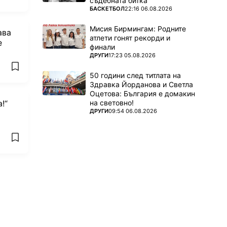
съдебната битка
ПОВЕЧЕ ОТ
БАСКЕТБОЛ
22:16 06.08.2026
Мисия Бирмингам: Родните
ава
атлети гонят рекорди и
е
финали
ПОВЕЧЕ ОТ
ДРУГИ
17:23 05.08.2026
add favorites
50 години след титлата на
Здравка Йорданова и Светла
Оцетова: България е домакин
на световно!
!“
ПОВЕЧЕ ОТ
ДРУГИ
09:54 06.08.2026
add favorites