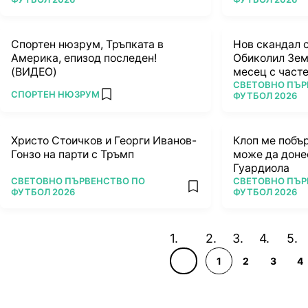
Спортен нюзрум, Тръпката в
Нов скандал 
Америка, епизод последен!
Обиколил Земя
(ВИДЕО)
месец с часте
ПОВЕЧЕ ОТ
СВЕТОВНО ПЪР
ПОВЕЧЕ ОТ
СПОРТЕН НЮЗРУМ
ФУТБОЛ 2026
add favorites
Христо Стоичков и Георги Иванов-
Клоп ме побъ
Гонзо на парти с Тръмп
може да донес
Гуардиола
ПОВЕЧЕ ОТ
ПОВЕЧЕ ОТ
СВЕТОВНО ПЪРВЕНСТВО ПО
СВЕТОВНО ПЪР
add favorites
ФУТБОЛ 2026
ФУТБОЛ 2026
1
2
3
4