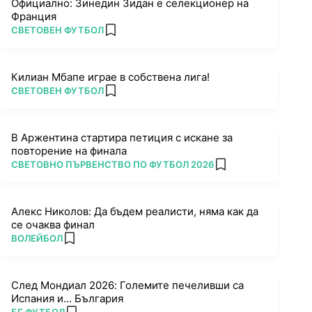
Официално: Зинедин Зидан е селекционер на
Франция
ПОВЕЧЕ ОТ
СВЕТОВЕН ФУТБОЛ
add favorites
Килиан Мбапе играе в собствена лига!
ПОВЕЧЕ ОТ
СВЕТОВЕН ФУТБОЛ
add favorites
В Аржентина стартира петиция с искане за
повторение на финала
ПОВЕЧЕ ОТ
СВЕТОВНО ПЪРВЕНСТВО ПО ФУТБОЛ 2026
add favorites
Алекс Николов: Да бъдем реалисти, няма как да
се очаква финал
ПОВЕЧЕ ОТ
ВОЛЕЙБОЛ
add favorites
След Мондиал 2026: Големите печеливши са
Испания и... България
ПОВЕЧЕ ОТ