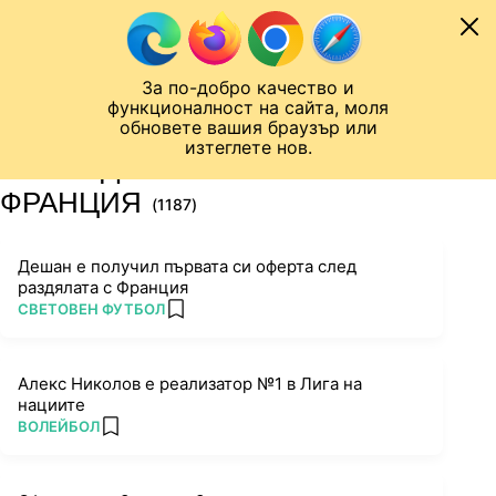
Към съдържанието
МОБИЛ
За по-добро качество и
Шампионска лига
Лига Европа
Лига на Конференциите
функционалност на сайта, моля
ЧАЛО
ТАГ
обновете вашия браузър или
изтеглете нов.
ПОСЛЕДНИ НОВИНИ ЗА
ФРАНЦИЯ
(1187)
Дешан е получил първата си оферта след
раздялата с Франция
ПОВЕЧЕ ОТ
СВЕТОВЕН ФУТБОЛ
add favorites
Алекс Николов е реализатор №1 в Лига на
нациите
ПОВЕЧЕ ОТ
ВОЛЕЙБОЛ
add favorites