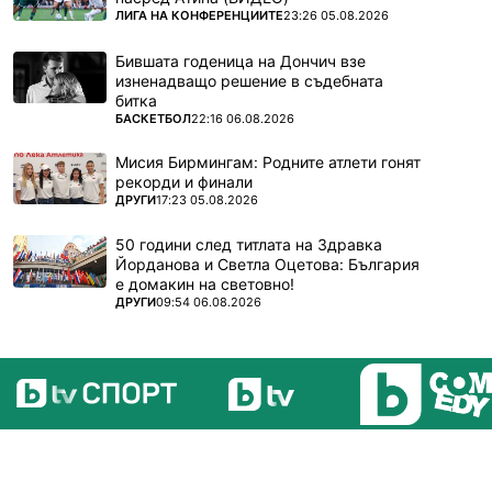
ПОВЕЧЕ ОТ
ЛИГА НА КОНФЕРЕНЦИИТЕ
23:26 05.08.2026
Бившата годеница на Дончич взе
изненадващо решение в съдебната
битка
ПОВЕЧЕ ОТ
БАСКЕТБОЛ
22:16 06.08.2026
Мисия Бирмингам: Родните атлети гонят
рекорди и финали
ПОВЕЧЕ ОТ
ДРУГИ
17:23 05.08.2026
50 години след титлата на Здравка
Йорданова и Светла Оцетова: България
е домакин на световно!
ПОВЕЧЕ ОТ
ДРУГИ
09:54 06.08.2026