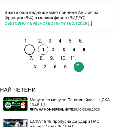
Вижте още веднъж какво причини Англия на
Франция (6:4) в малкия финал (ВИДЕО)
ПОВЕЧЕ ОТ
СВЕТОВНО ПЪРВЕНСТВО ПО ФУТБОЛ 2026
add favorites
1
2
3
4
5
6
7
8
9
НАЙ-ЧЕТЕНИ
Минута по минута: Панатинайкос - ЦСКА
1948 1:1
ПОВЕЧЕ ОТ
ЛИГА НА КОНФЕРЕНЦИИТЕ
20:10 05.08.2026
ЦСКА 1948 пропусна да удари ПАО
насред Атина (ВИДЕО)