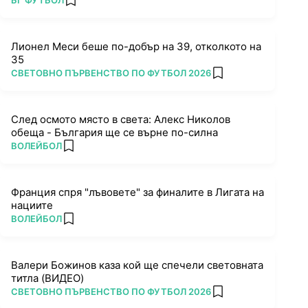
БГ ФУТБОЛ
add favorites
Лионел Меси беше по-добър на 39, отколкото на
35
ПОВЕЧЕ ОТ
СВЕТОВНО ПЪРВЕНСТВО ПО ФУТБОЛ 2026
add favorites
След осмото място в света: Алекс Николов
обеща - България ще се върне по-силна
ПОВЕЧЕ ОТ
ВОЛЕЙБОЛ
add favorites
Франция спря "лъвовете" за финалите в Лигата на
нациите
ПОВЕЧЕ ОТ
ВОЛЕЙБОЛ
add favorites
Валери Божинов каза кой ще спечели световната
титла (ВИДЕО)
ПОВЕЧЕ ОТ
СВЕТОВНО ПЪРВЕНСТВО ПО ФУТБОЛ 2026
add favorites