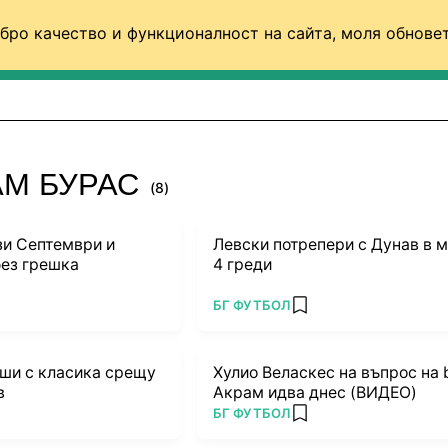
бро качество и функционалност на сайта, моля обновет
ФУТБОЛ (СВЯТ)
БАСКЕТБОЛ
ВОЛЕЙБОЛ
АМ БУРАС
(8)
зи Септември и
Левски потрепери с Дунав в м
ез грешка
4 греди
ПОВЕЧЕ ОТ
БГ ФУТБОЛ
 favorites
add favorites
еши с класика срещу
Хулио Веласкес на въпрос на 
в
Акрам идва днес (ВИДЕО)
ПОВЕЧЕ ОТ
БГ ФУТБОЛ
 favorites
add favorites