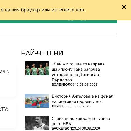
е вашия браузър или изтеглете нов.
ТЕНИС
ДРУГИ
ВХОД
ТЪРСЕНЕ
ПРЕВКЛЮЧИ МЕЖДУ С
НАЙ-ЧЕТЕНИ
„Дай ми го, ще го направя
шампион“: Така започва
ач с
историята на Денислав
Бърдаров
ПОВЕЧЕ ОТ
ВОЛЕЙБОЛ
09:12 08.08.2026
Виктория Ангелова е на финал
на световно първенство!
ПОВЕЧЕ ОТ
ДРУГИ
08:05 09.08.2026
bTV:
Стана ясно какво е погубило
ас от НБА
ПОВЕЧЕ ОТ
БАСКЕТБОЛ
23:24 08.08.2026