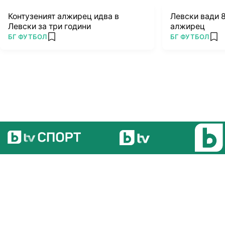
Контузеният алжирец идва в
Левски вади 8
Левски за три години
алжирец
ПОВЕЧЕ ОТ
ПОВЕЧЕ ОТ
БГ ФУТБОЛ
БГ ФУТБОЛ
add favorites
add