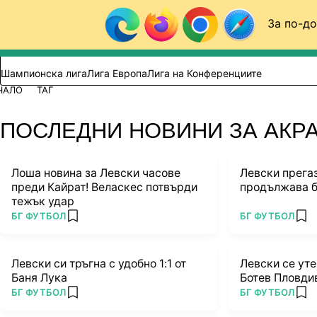
Към съдържанието
За по-до
Търси в сайта
ВИДЕО
ФУТБОЛ (БГ)
Шампионска лига
Лига Европа
Лига на Конференциите
ЧАЛО
ТАГ
ПОСЛЕДНИ НОВИНИ ЗА АКР
Лоша новина за Левски часове
Левски прега
преди Кайрат! Веласкес потвърди
продължава б
тежък удар
ПОВЕЧЕ ОТ
ПОВЕЧЕ ОТ
БГ ФУТБОЛ
БГ ФУТБОЛ
add favorites
add
Левски си тръгна с удобно 1:1 от
Левски се ут
Баня Лука
Ботев Пловди
ПОВЕЧЕ ОТ
ПОВЕЧЕ ОТ
БГ ФУТБОЛ
БГ ФУТБОЛ
add favorites
add