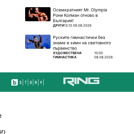
Осемкратният Mr. Olympia
Рони Колман отново в
България!
ПОВЕЧЕ ОТ
ДРУГИ
13:10 09.08.2026
Руските гимнастички без
знаме и химн на световното
първенство
ПОВЕЧЕ ОТ
ХУДОЖЕСТВЕНА
10:00
ГИМНАСТИКА
08.08.2026
е
БГ)