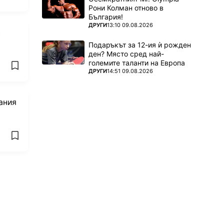
Рони Колман отново в
България!
ПОВЕЧЕ ОТ
ДРУГИ
13:10 09.08.2026
н
Подаръкът за 12-ия ѝ рожден
ден? Място сред най-
големите таланти на Европа
add favorites
ПОВЕЧЕ ОТ
ДРУГИ
14:51 09.08.2026
ания
add favorites