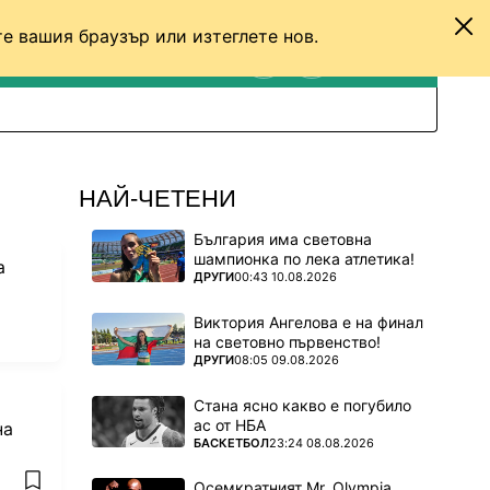
е вашия браузър или изтеглете нов.
ТЕНИС
ДРУГИ
ВХОД
ТЪРСЕНЕ
ПРЕВКЛЮЧИ МЕЖДУ С
НАЙ-ЧЕТЕНИ
България има световна
шампионка по лека атлетика!
а
ПОВЕЧЕ ОТ
ДРУГИ
00:43 10.08.2026
Виктория Ангелова е на финал
на световно първенство!
ПОВЕЧЕ ОТ
ДРУГИ
08:05 09.08.2026
Стана ясно какво е погубило
ас от НБА
на
ПОВЕЧЕ ОТ
БАСКЕТБОЛ
23:24 08.08.2026
Осемкратният Mr. Olympia
add favorites