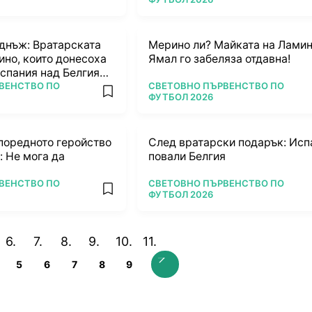
днъж: Вратарската
Мерино ли? Майката на Лами
ино, които донесоха
Ямал го забеляза отдавна!
спания над Белгия
ПОВЕЧЕ ОТ
ВЕНСТВО ПО
СВЕТОВНО ПЪРВЕНСТВО ПО
add favorites
ФУТБОЛ 2026
поредното геройство
След вратарски подарък: Исп
: Не мога да
повали Белгия
ПОВЕЧЕ ОТ
ВЕНСТВО ПО
СВЕТОВНО ПЪРВЕНСТВО ПО
add favorites
ФУТБОЛ 2026
5
6
7
8
9