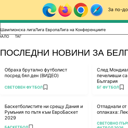
Към съдържанието
За по-до
Търси в сайта
ВИДЕО
ФУТБОЛ (БГ)
Шампионска лига
Лига Европа
Лига на Конференциите
ЧАЛО
ТАГ
ПОСЛЕДНИ НОВИНИ ЗА БЕЛ
Обраха брутално футболист
След Мондиал
посред бял ден (ВИДЕО)
печеливши са 
България
ПОВЕЧЕ ОТ
ПОВЕЧЕ ОТ
СВЕТОВЕН ФУТБОЛ
БГ ФУТБОЛ
add favorites
add
Баскетболистите ни срещу Дания и
Отпаднали от 
Румъния по пътя към ЕвроБаскет
оплакаха: Лек
2029
ПОВЕЧЕ ОТ
СВЕТОВНО ПЪР
ПОВЕЧЕ ОТ
БАСКЕТБОЛ
ФУТБОЛ 2026