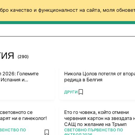
бро качество и функционалност на сайта, моля обновет
ФУТБОЛ (СВЯТ)
БАСКЕТБОЛ
ВОЛЕЙБОЛ
ГИЯ
(290)
 2026: Големите
Никола Цолов потегля от втор
Испания и...
редица в Белгия
ПОВЕЧЕ ОТ
ДРУГИ
 favorites
add favorites
световното се
Ето го човека, който отмени
арят ни е гинеколог!
червения картон на звездата 
САЩ по желание на Тръмп
ПОВЕЧЕ ОТ
ВЕНСТВО ПО
СВЕТОВНО ПЪРВЕНСТВО ПО
add favorites
ФУТБОЛ 2026