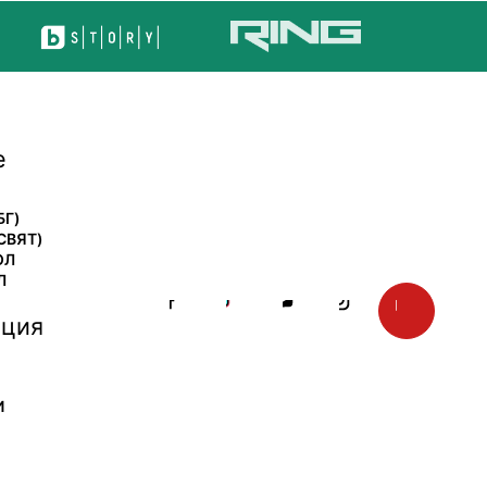
е
БГ)
СВЯТ)
ОЛ
Л
ция
И