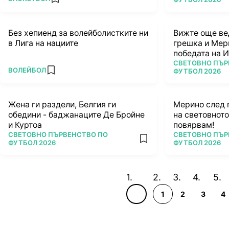
add favorites
Без хепиенд за волейболистките ни
Вижте още ве
в Лига на нациите
грешка и Мер
победата на И
ПОВЕЧЕ ОТ
(ВИДЕО)
СВЕТОВНО ПЪР
ПОВЕЧЕ ОТ
ВОЛЕЙБОЛ
ФУТБОЛ 2026
add favorites
Жена ги раздели, Белгия ги
Мерино след 
обедини - баджанаците Де Бройне
на световното
и Куртоа
повярвам!
ПОВЕЧЕ ОТ
ПОВЕЧЕ ОТ
СВЕТОВНО ПЪРВЕНСТВО ПО
СВЕТОВНО ПЪР
add favorites
ФУТБОЛ 2026
ФУТБОЛ 2026
1
2
3
4