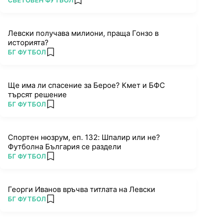
СВЕТОВЕН ФУТБОЛ
add favorites
Левски получава милиони, праща Гонзо в
историята?
ПОВЕЧЕ ОТ
БГ ФУТБОЛ
add favorites
Ще има ли спасение за Берое? Кмет и БФС
търсят решение
ПОВЕЧЕ ОТ
БГ ФУТБОЛ
add favorites
Спортен нюзрум, еп. 132: Шпалир или не?
Футболна България се раздели
ПОВЕЧЕ ОТ
БГ ФУТБОЛ
add favorites
Георги Иванов връчва титлата на Левски
ПОВЕЧЕ ОТ
БГ ФУТБОЛ
add favorites