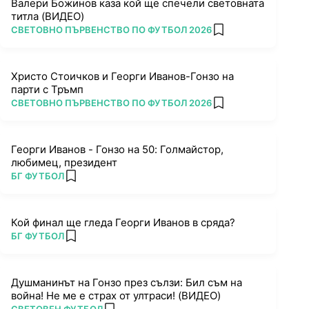
Валери Божинов каза кой ще спечели световната
титла (ВИДЕО)
ПОВЕЧЕ ОТ
СВЕТОВНО ПЪРВЕНСТВО ПО ФУТБОЛ 2026
add favorites
Христо Стоичков и Георги Иванов-Гонзо на
парти с Тръмп
ПОВЕЧЕ ОТ
СВЕТОВНО ПЪРВЕНСТВО ПО ФУТБОЛ 2026
add favorites
Георги Иванов - Гонзо на 50: Голмайстор,
любимец, президент
ПОВЕЧЕ ОТ
БГ ФУТБОЛ
add favorites
Кой финал ще гледа Георги Иванов в сряда?
ПОВЕЧЕ ОТ
БГ ФУТБОЛ
add favorites
Душманинът на Гонзо през сълзи: Бил съм на
война! Не ме е страх от ултраси! (ВИДЕО)
ПОВЕЧЕ ОТ