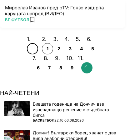
Мирослав Иванов пред bTV: Гонзо издърпа
каруцата напред (ВИДЕО)
ПОВЕЧЕ ОТ
БГ ФУТБОЛ
add favorites
1
2
3
4
5
6
7
8
9
НАЙ-ЧЕТЕНИ
Бившата годеница на Дончич взе
изненадващо решение в съдебната
битка
ПОВЕЧЕ ОТ
БАСКЕТБОЛ
22:16 06.08.2026
Допинг! Български борец хванат с два
вида анаболни стероиди!