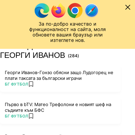
Към съдържанието
МОБИЛ
За по-добро качество и
Шампионска лига
Лига Европа
Лига на Конференциите
функционалност на сайта, моля
ЧАЛО
ТАГ
обновете вашия браузър или
изтеглете нов.
ПОСЛЕДНИ НОВИНИ ЗА
ГЕОРГИ ИВАНОВ
(284)
Георги Иванов-Гонзо обясни защо Лудогорец не
плати таксата за български играчи
ПОВЕЧЕ ОТ
БГ ФУТБОЛ
add favorites
Първо в bTV: Матео Трефолони е новият шеф на
съдиите към БФС
ПОВЕЧЕ ОТ
БГ ФУТБОЛ
add favorites