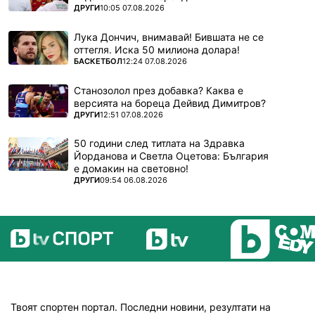
ПОВЕЧЕ ОТ
ДРУГИ
10:05 07.08.2026
Лука Дончич, внимавай! Бившата не се
оттегля. Иска 50 милиона долара!
ПОВЕЧЕ ОТ
БАСКЕТБОЛ
12:24 07.08.2026
Станозолол през добавка? Каква е
версията на бореца Дейвид Димитров?
ПОВЕЧЕ ОТ
ДРУГИ
12:51 07.08.2026
50 години след титлата на Здравка
Йорданова и Светла Оцетова: България
е домакин на световно!
ПОВЕЧЕ ОТ
ДРУГИ
09:54 06.08.2026
Твоят спортен портал. Последни новини, резултати на