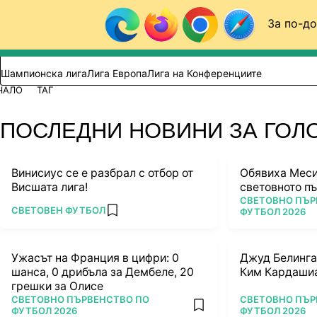
Към съдържанието
За по-до
Търси в сайта
ВИДЕО
ФУТБОЛ (БГ)
Шампионска лига
Лига Европа
Лига на Конференциите
ЧАЛО
ТАГ
ПОСЛЕДНИ НОВИНИ ЗА ГОЛ
Винисиус се е разбрал с отбор от
Обявиха Меси
Висшата лига!
световното п
ПОВЕЧЕ ОТ
СВЕТОВНО ПЪР
ПОВЕЧЕ ОТ
СВЕТОВЕН ФУТБОЛ
ФУТБОЛ 2026
add favorites
Ужасът на Франция в цифри: 0
Джуд Белинга
шанса, 0 дрибъла за Дембеле, 20
Ким Кардашиа
грешки за Олисе
ПОВЕЧЕ ОТ
ПОВЕЧЕ ОТ
СВЕТОВНО ПЪРВЕНСТВО ПО
СВЕТОВНО ПЪР
add favorites
ФУТБОЛ 2026
ФУТБОЛ 2026