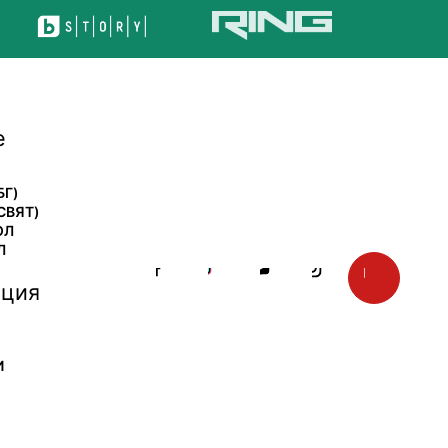
е
БГ)
СВЯТ)
ОЛ
Л
ция
И