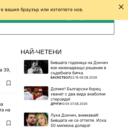
е вашия браузър или изтеглете нов.
ТЕНИС
ДРУГИ
ВХОД
ТЪРСЕНЕ
ПРЕВКЛЮЧИ МЕЖДУ С
НАЙ-ЧЕТЕНИ
Бившата годеница на Дончич
взе изненадващо решение в
а 39,
съдебната битка
ПОВЕЧЕ ОТ
БАСКЕТБОЛ
22:16 06.08.2026
add favorites
Допинг! Български борец
хванат с два вида анаболни
стероиди!
на
ПОВЕЧЕ ОТ
ДРУГИ
10:05 07.08.2026
та на
Лука Дончич, внимавай!
Бившата не се оттегля. Иска
add favorites
50 милиона долара!