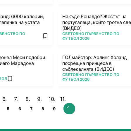
анд: 6000 калории,
Накъде Роналдо? Жестът на
лепенка на устата
португалеца, който трогна св
(ВИДЕО)
ПОВЕЧЕ ОТ
ВЕНСТВО ПО
СВЕТОВНО ПЪРВЕНСТВО ПО
add favorites
ФУТБОЛ 2026
ионел Меси подобри
ГОЛмайстор: Арлинг Холанд
Диего Марадона
посрещна принцеса в
съблекалнята (ВИДЕО)
ПОВЕЧЕ ОТ
СВЕТОВНО ПЪРВЕНСТВО ПО
БОЛ
ФУТБОЛ 2026
add favorites
5
6
7
8
9