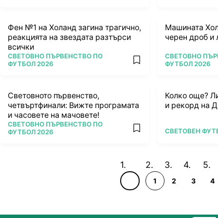
Фен №1 на Холанд загина трагично,
Машината Хол
реакцията на звездата разтърси
черен дроб и 
всички
ПОВЕЧЕ ОТ
ПОВЕЧЕ ОТ
СВЕТОВНО ПЪРВЕНСТВО ПО
СВЕТОВНО ПЪР
add favorites
ФУТБОЛ 2026
ФУТБОЛ 2026
Световното първенство,
Колко още? Л
четвъртфинали: Вижте програмата
и рекорд на 
и часовете на мачовете!
ПОВЕЧЕ ОТ
СВЕТОВНО ПЪРВЕНСТВО ПО
ПОВЕЧЕ ОТ
СВЕТОВЕН ФУТ
add favorites
ФУТБОЛ 2026
1
2
3
4