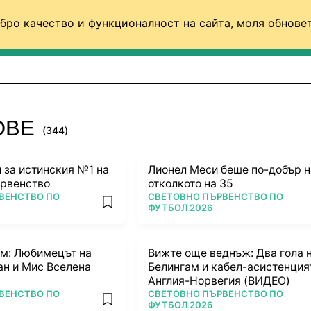
бро качество и функционалност на сайта, моля обновет
ФУТБОЛ (СВЯТ)
БАСКЕТБОЛ
ВОЛЕЙБОЛ
ОВЕ
(344)
 за истинския №1 на
Лионел Меси беше по-добър н
ървенство
отколкото на 35
ПОВЕЧЕ ОТ
ВЕНСТВО ПО
СВЕТОВНО ПЪРВЕНСТВО ПО
add favorites
ФУТБОЛ 2026
м: Любимецът на
Вижте още веднъж: Два гола 
н и Мис Вселена
Белингам и кабел-асистенция
Англия-Норвегия (ВИДЕО)
ПОВЕЧЕ ОТ
ВЕНСТВО ПО
СВЕТОВНО ПЪРВЕНСТВО ПО
add favorites
ФУТБОЛ 2026