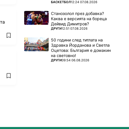
ПОВЕЧЕ ОТ
БАСКЕТБОЛ
12:24 07.08.2026
Станозолол през добавка?
Каква е версията на бореца
ета
Дейвид Димитров?
ПОВЕЧЕ ОТ
ДРУГИ
12:51 07.08.2026
add favorites
50 години след титлата на
Здравка Йорданова и Светла
Оцетова: България е домакин
на световно!
ПОВЕЧЕ ОТ
ДРУГИ
09:54 06.08.2026
add favorites