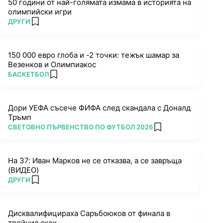
50 години от най-голямата измама в историята на
олимпийски игри
ПОВЕЧЕ ОТ
ДРУГИ
add favorites
150 000 евро глоба и -2 точки: тежък шамар за
Везенков и Олимпиакос
ПОВЕЧЕ ОТ
БАСКЕТБОЛ
add favorites
Дори УЕФА съсече ФИФА след скандала с Доналд
Тръмп
ПОВЕЧЕ ОТ
СВЕТОВНО ПЪРВЕНСТВО ПО ФУТБОЛ 2026
add favorites
На 37: Иван Марков не се отказва, а се завръща
(ВИДЕО)
ПОВЕЧЕ ОТ
ДРУГИ
add favorites
Дисквалифицираха Саръбоюков от финала в
тройния скок