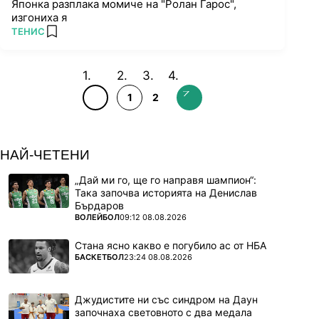
Японка разплака момиче на "Ролан Гарос",
изгониха я
ПОВЕЧЕ ОТ
ТЕНИС
add favorites
1
2
НАЙ-ЧЕТЕНИ
„Дай ми го, ще го направя шампион“:
Така започва историята на Денислав
Бърдаров
ПОВЕЧЕ ОТ
ВОЛЕЙБОЛ
09:12 08.08.2026
Стана ясно какво е погубило ас от НБА
ПОВЕЧЕ ОТ
БАСКЕТБОЛ
23:24 08.08.2026
Джудистите ни със синдром на Даун
започнаха световното с два медала