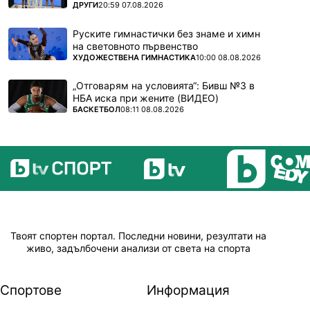
ПОВЕЧЕ ОТ
ДРУГИ
20:59 07.08.2026
Руските гимнастички без знаме и химн
на световното първенство
ПОВЕЧЕ ОТ
ХУДОЖЕСТВЕНА ГИМНАСТИКА
10:00 08.08.2026
„Отговарям на условията“: Бивш №3 в
НБА иска при жените (ВИДЕО)
ПОВЕЧЕ ОТ
БАСКЕТБОЛ
08:11 08.08.2026
Твоят спортен портал. Последни новини, резултати на
живо, задълбочени анализи от света на спорта
Спортове
Информация