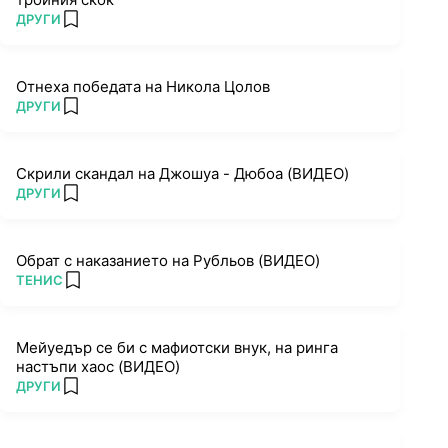
ПОВЕЧЕ ОТ
ДРУГИ
add favorites
Отнеха победата на Никола Цолов
ПОВЕЧЕ ОТ
ДРУГИ
add favorites
Скрили скандал на Джошуа - Дюбоа (ВИДЕО)
ПОВЕЧЕ ОТ
ДРУГИ
add favorites
Обрат с наказанието на Рубльов (ВИДЕО)
ПОВЕЧЕ ОТ
ТЕНИС
add favorites
Мейуедър се би с мафиотски внук, на ринга
настъпи хаос (ВИДЕО)
ПОВЕЧЕ ОТ
ДРУГИ
add favorites