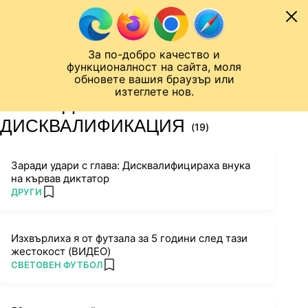
Към съдържанието
МОБИЛ
За по-добро качество и
Шампионска лига
Лига Европа
Лига на Конференциите
функционалност на сайта, моля
ЧАЛО
ТАГ
обновете вашия браузър или
изтеглете нов.
ПОСЛЕДНИ НОВИНИ ЗА
ДИСКВАЛИФИКАЦИЯ
(19)
Заради удари с глава: Дисквалифицираха внука
на кървав диктатор
ПОВЕЧЕ ОТ
ДРУГИ
add favorites
Изхвърлиха я от футзала за 5 години след тази
жестокост (ВИДЕО)
ПОВЕЧЕ ОТ
СВЕТОВЕН ФУТБОЛ
add favorites