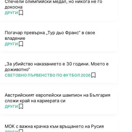
Спечели олимпийски медал, но никога не го
докосна
ПОВЕЧЕ ОТ
ДРУГИ
add favorites
Погачар превърна „Тур дьо Франс“ в свое
владение
ПОВЕЧЕ ОТ
ДРУГИ
add favorites
„За убийство наказанието е 30 години. Моето е
доживотно“
ПОВЕЧЕ ОТ
СВЕТОВНО ПЪРВЕНСТВО ПО ФУТБОЛ 2026
add favorites
Австрийският европейски шампион на България
сложи край на кариерата си
ПОВЕЧЕ ОТ
ДРУГИ
add favorites
МОК с важна крачка към връщането на Русия
ПОВЕЧЕ ОТ