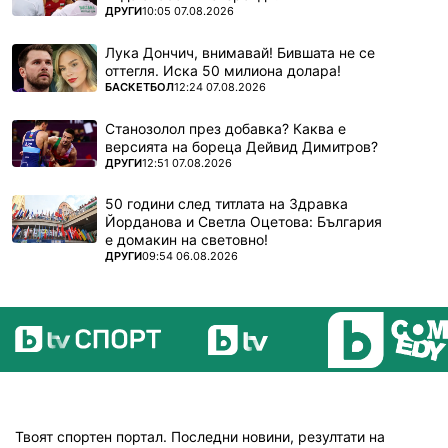
ПОВЕЧЕ ОТ
ДРУГИ
10:05 07.08.2026
Лука Дончич, внимавай! Бившата не се
оттегля. Иска 50 милиона долара!
ПОВЕЧЕ ОТ
БАСКЕТБОЛ
12:24 07.08.2026
Станозолол през добавка? Каква е
версията на бореца Дейвид Димитров?
ПОВЕЧЕ ОТ
ДРУГИ
12:51 07.08.2026
50 години след титлата на Здравка
Йорданова и Светла Оцетова: България
е домакин на световно!
ПОВЕЧЕ ОТ
ДРУГИ
09:54 06.08.2026
Твоят спортен портал. Последни новини, резултати на