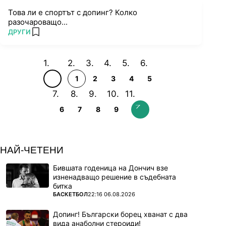
Това ли е спортът с допинг? Колко
разочароващо...
ПОВЕЧЕ ОТ
ДРУГИ
add favorites
1
2
3
4
5
6
7
8
9
НАЙ-ЧЕТЕНИ
Бившата годеница на Дончич взе
изненадващо решение в съдебната
битка
ПОВЕЧЕ ОТ
БАСКЕТБОЛ
22:16 06.08.2026
Допинг! Български борец хванат с два
вида анаболни стероиди!