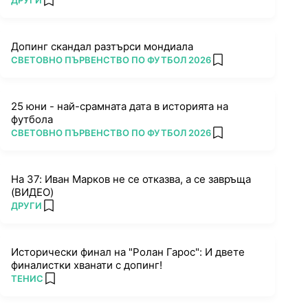
ДРУГИ
add favorites
Допинг скандал разтърси мондиала
ПОВЕЧЕ ОТ
СВЕТОВНО ПЪРВЕНСТВО ПО ФУТБОЛ 2026
add favorites
25 юни - най-срамната дата в историята на
футбола
ПОВЕЧЕ ОТ
СВЕТОВНО ПЪРВЕНСТВО ПО ФУТБОЛ 2026
add favorites
На 37: Иван Марков не се отказва, а се завръща
(ВИДЕО)
ПОВЕЧЕ ОТ
ДРУГИ
add favorites
Исторически финал на "Ролан Гарос": И двете
финалистки хванати с допинг!
ПОВЕЧЕ ОТ
ТЕНИС
add favorites