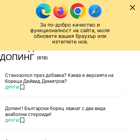
Към съдържанието
МОБИЛ
За по-добро качество и
Шампионска лига
Лига Европа
Лига на Конференциите
функционалност на сайта, моля
ЧАЛО
ТАГ
обновете вашия браузър или
изтеглете нов.
ПОСЛЕДНИ НОВИНИ ЗА
ДОПИНГ
(618)
Станозолол през добавка? Каква е версията на
бореца Дейвид Димитров?
ПОВЕЧЕ ОТ
ДРУГИ
add favorites
Допинг! Български борец хванат с два вида
анаболни стероиди!
ПОВЕЧЕ ОТ
ДРУГИ
add favorites