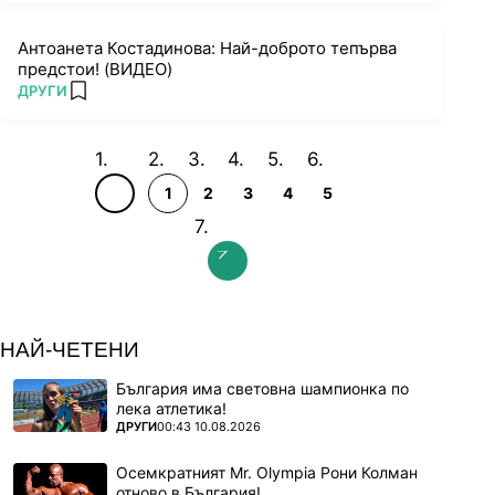
Антоанета Костадинова: Най-доброто тепърва
предстои! (ВИДЕО)
ПОВЕЧЕ ОТ
ДРУГИ
add favorites
1
2
3
4
5
НАЙ-ЧЕТЕНИ
България има световна шампионка по
лека атлетика!
ПОВЕЧЕ ОТ
ДРУГИ
00:43 10.08.2026
Осемкратният Mr. Olympia Рони Колман
отново в България!