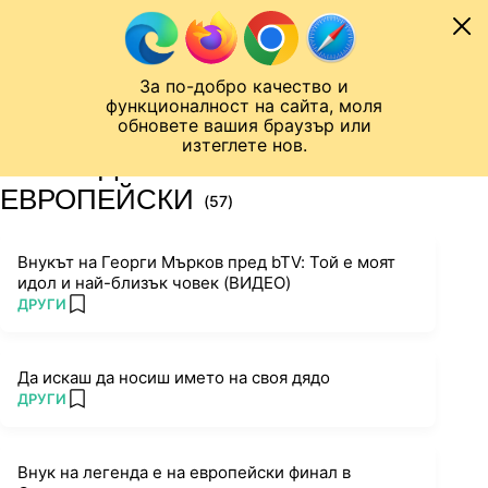
Към съдържанието
МОБИЛ
За по-добро качество и
Шампионска лига
Лига Европа
Лига на Конференциите
функционалност на сайта, моля
ЧАЛО
ТАГ
обновете вашия браузър или
изтеглете нов.
ПОСЛЕДНИ НОВИНИ ЗА
ЕВРОПЕЙСКИ
(57)
Внукът на Георги Мърков пред bTV: Той е моят
идол и най-близък човек (ВИДЕО)
ПОВЕЧЕ ОТ
ДРУГИ
add favorites
Да искаш да носиш името на своя дядо
ПОВЕЧЕ ОТ
ДРУГИ
add favorites
Внук на легенда е на европейски финал в