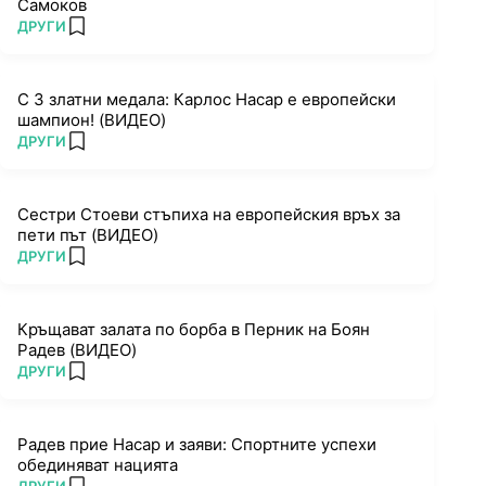
Самоков
ПОВЕЧЕ ОТ
ДРУГИ
add favorites
С 3 златни медала: Карлос Насар е европейски
шампион! (ВИДЕО)
ПОВЕЧЕ ОТ
ДРУГИ
add favorites
Сестри Стоеви стъпиха на европейския връх за
пети път (ВИДЕО)
ПОВЕЧЕ ОТ
ДРУГИ
add favorites
Кръщават залата по борба в Перник на Боян
Радев (ВИДЕО)
ПОВЕЧЕ ОТ
ДРУГИ
add favorites
Радев прие Насар и заяви: Спортните успехи
обединяват нацията
ПОВЕЧЕ ОТ