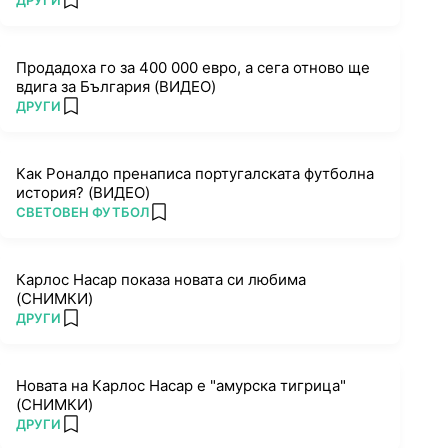
ДРУГИ
add favorites
Продадоха го за 400 000 евро, а сега отново ще
вдига за България (ВИДЕО)
ПОВЕЧЕ ОТ
ДРУГИ
add favorites
Как Роналдо пренаписа португалската футболна
история? (ВИДЕО)
ПОВЕЧЕ ОТ
СВЕТОВЕН ФУТБОЛ
add favorites
Карлос Насар показа новата си любима
(СНИМКИ)
ПОВЕЧЕ ОТ
ДРУГИ
add favorites
Новата на Карлос Насар е "амурска тигрица"
(СНИМКИ)
ПОВЕЧЕ ОТ
ДРУГИ
add favorites