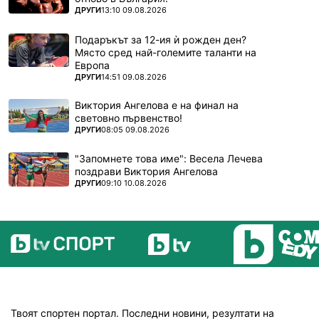
ПОВЕЧЕ ОТ
ДРУГИ
13:10 09.08.2026
Подаръкът за 12-ия ѝ рожден ден?
Място сред най-големите таланти на
Европа
ПОВЕЧЕ ОТ
ДРУГИ
14:51 09.08.2026
Виктория Ангелова е на финал на
световно първенство!
ПОВЕЧЕ ОТ
ДРУГИ
08:05 09.08.2026
"Запомнете това име": Весела Лечева
поздрави Виктория Ангелова
ПОВЕЧЕ ОТ
ДРУГИ
09:10 10.08.2026
Твоят спортен портал. Последни новини, резултати на