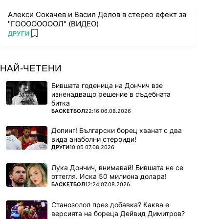
Алекси Сокачев и Васил Делов в стерео ефект за
"ГООООООООЛ" (ВИДЕО)
ПОВЕЧЕ ОТ
ДРУГИ
add favorites
НАЙ-ЧЕТЕНИ
Бившата годеница на Дончич взе
изненадващо решение в съдебната
битка
ПОВЕЧЕ ОТ
БАСКЕТБОЛ
22:16 06.08.2026
Допинг! Български борец хванат с два
вида анаболни стероиди!
ПОВЕЧЕ ОТ
ДРУГИ
10:05 07.08.2026
Лука Дончич, внимавай! Бившата не се
оттегля. Иска 50 милиона долара!
ПОВЕЧЕ ОТ
БАСКЕТБОЛ
12:24 07.08.2026
Станозолол през добавка? Каква е
версията на бореца Дейвид Димитров?