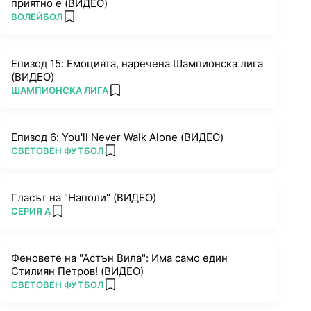
приятно е (ВИДЕО)
ПОВЕЧЕ ОТ
ВОЛЕЙБОЛ
add favorites
Епизод 15: Емоцията, наречена Шампионска лига
(ВИДЕО)
ПОВЕЧЕ ОТ
ШАМПИОНСКА ЛИГА
add favorites
Епизод 6: You'll Never Walk Alone (ВИДЕО)
ПОВЕЧЕ ОТ
СВЕТОВЕН ФУТБОЛ
add favorites
Гласът на "Наполи" (ВИДЕО)
ПОВЕЧЕ ОТ
СЕРИЯ А
add favorites
Феновете на "Астън Вила": Има само един
Стилиян Петров! (ВИДЕО)
ПОВЕЧЕ ОТ
СВЕТОВЕН ФУТБОЛ
add favorites