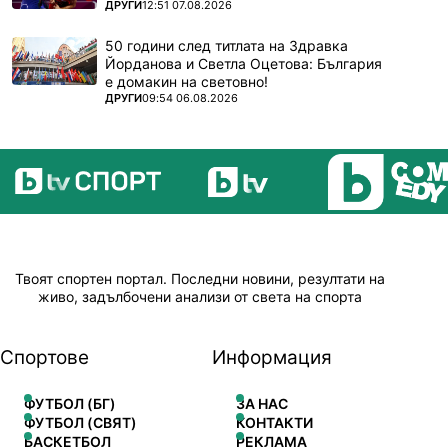
ПОВЕЧЕ ОТ
ДРУГИ
12:51 07.08.2026
50 години след титлата на Здравка
Йорданова и Светла Оцетова: България
е домакин на световно!
ПОВЕЧЕ ОТ
ДРУГИ
09:54 06.08.2026
Твоят спортен портал. Последни новини, резултати на
живо, задълбочени анализи от света на спорта
Спортове
Информация
ФУТБОЛ (БГ)
ЗА НАС
ФУТБОЛ (СВЯТ)
КОНТАКТИ
БАСКЕТБОЛ
РЕКЛАМА