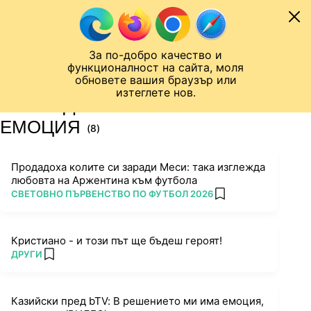
Към съдържанието
МОБИЛ
За по-добро качество и
Шампионска лига
Лига Европа
Лига на Конференциите
функционалност на сайта, моля
ЧАЛО
ТАГ
обновете вашия браузър или
изтеглете нов.
ПОСЛЕДНИ НОВИНИ ЗА
ЕМОЦИЯ
(8)
Продадоха колите си заради Меси: така изглежда
любовта на Аржентина към футбола
ПОВЕЧЕ ОТ
СВЕТОВНО ПЪРВЕНСТВО ПО ФУТБОЛ 2026
add favorites
Кристиано - и този път ще бъдеш героят!
ПОВЕЧЕ ОТ
ДРУГИ
add favorites
Казийски пред bTV: В решението ми има емоция,