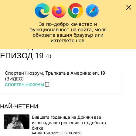
Към съдържанието
МОБИЛ
За по-добро качество и
Шампионска лига
Лига Европа
Лига на Конференциите
функционалност на сайта, моля
ЧАЛО
ТАГ
обновете вашия браузър или
изтеглете нов.
ПОСЛЕДНИ НОВИНИ ЗА
ЕПИЗОД 19
(1)
Спортен Нюзрум, Тръпката в Америка: еп. 19
(ВИДЕО)
ПОВЕЧЕ ОТ
СПОРТЕН НЮЗРУМ
add favorites
НАЙ-ЧЕТЕНИ
Бившата годеница на Дончич взе
изненадващо решение в съдебната
битка
ПОВЕЧЕ ОТ
БАСКЕТБОЛ
22:16 06.08.2026