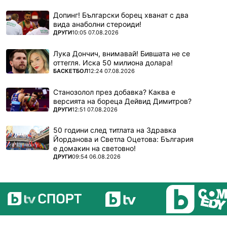
Допинг! Български борец хванат с два
вида анаболни стероиди!
ПОВЕЧЕ ОТ
ДРУГИ
10:05 07.08.2026
Лука Дончич, внимавай! Бившата не се
оттегля. Иска 50 милиона долара!
ПОВЕЧЕ ОТ
БАСКЕТБОЛ
12:24 07.08.2026
Станозолол през добавка? Каква е
версията на бореца Дейвид Димитров?
ПОВЕЧЕ ОТ
ДРУГИ
12:51 07.08.2026
50 години след титлата на Здравка
Йорданова и Светла Оцетова: България
е домакин на световно!
ПОВЕЧЕ ОТ
ДРУГИ
09:54 06.08.2026