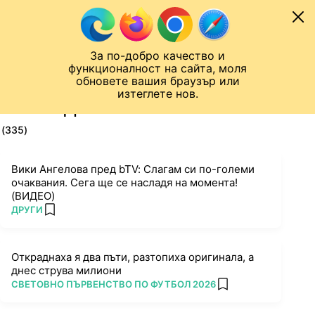
Към съдържанието
МОБИЛ
За по-добро качество и
Шампионска лига
Лига Европа
Лига на Конференциите
функционалност на сайта, моля
ЧАЛО
ТАГ
обновете вашия браузър или
изтеглете нов.
ПОСЛЕДНИ НОВИНИ ЗА ЗЛАТО
(335)
Вики Ангелова пред bTV: Слагам си по-големи
очаквания. Сега ще се насладя на момента!
(ВИДЕО)
ПОВЕЧЕ ОТ
ДРУГИ
add favorites
Откраднаха я два пъти, разтопиха оригинала, а
днес струва милиони
ПОВЕЧЕ ОТ
СВЕТОВНО ПЪРВЕНСТВО ПО ФУТБОЛ 2026
add favorites