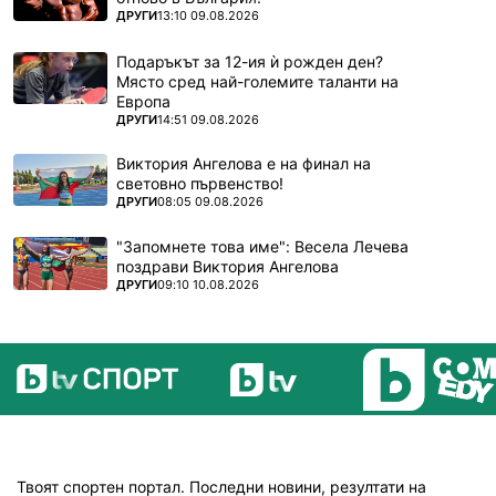
ПОВЕЧЕ ОТ
ДРУГИ
13:10 09.08.2026
Подаръкът за 12-ия ѝ рожден ден?
Място сред най-големите таланти на
Европа
ПОВЕЧЕ ОТ
ДРУГИ
14:51 09.08.2026
Виктория Ангелова е на финал на
световно първенство!
ПОВЕЧЕ ОТ
ДРУГИ
08:05 09.08.2026
"Запомнете това име": Весела Лечева
поздрави Виктория Ангелова
ПОВЕЧЕ ОТ
ДРУГИ
09:10 10.08.2026
Твоят спортен портал. Последни новини, резултати на