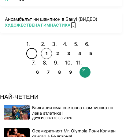
add favorites
Ансамбълът ни шампион в Баку! (ВИДЕО)
ПОВЕЧЕ ОТ
ХУДОЖЕСТВЕНА ГИМНАСТИКА
add favorites
1
2
3
4
5
6
7
8
9
НАЙ-ЧЕТЕНИ
България има световна шампионка по
лека атлетика!
ПОВЕЧЕ ОТ
ДРУГИ
00:43 10.08.2026
Осемкратният Mr. Olympia Рони Колман
отново в България!