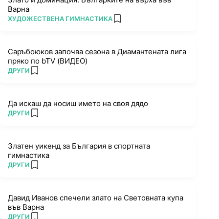
Варна
ПОВЕЧЕ ОТ
ХУДОЖЕСТВЕНА ГИМНАСТИКА
add favorites
Саръбоюков започва сезона в Диамантената лига
пряко по bTV (ВИДЕО)
ПОВЕЧЕ ОТ
ДРУГИ
add favorites
Да искаш да носиш името на своя дядо
ПОВЕЧЕ ОТ
ДРУГИ
add favorites
Златен уикенд за България в спортната
гимнастика
ПОВЕЧЕ ОТ
ДРУГИ
add favorites
Давид Иванов спечели злато на Световната купа
във Варна
ПОВЕЧЕ ОТ
ДРУГИ