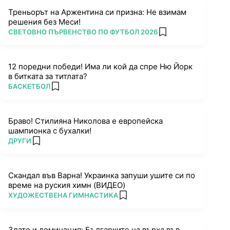
Треньорът на Аржентина си призна: Не взимам
решения без Меси!
ПОВЕЧЕ ОТ
СВЕТОВНО ПЪРВЕНСТВО ПО ФУТБОЛ 2026
add favorites
12 поредни победи! Има ли кой да спре Ню Йорк
в битката за титлата?
ПОВЕЧЕ ОТ
БАСКЕТБОЛ
add favorites
Браво! Стилияна Николова е европейска
шампионка с бухалки!
ПОВЕЧЕ ОТ
ДРУГИ
add favorites
Скандал във Варна! Украинка запуши ушите си по
време на руския химн (ВИДЕО)
ПОВЕЧЕ ОТ
ХУДОЖЕСТВЕНА ГИМНАСТИКА
add favorites
Злато и доминация: Българките на върха във