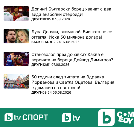
Допинг! Български борец хванат с два
вида анаболни стероиди!
ПОВЕЧЕ ОТ
ДРУГИ
10:05 07.08.2026
Лука Дончич, внимавай! Бившата не се
оттегля. Иска 50 милиона долара!
ПОВЕЧЕ ОТ
БАСКЕТБОЛ
12:24 07.08.2026
Станозолол през добавка? Каква е
версията на бореца Дейвид Димитров?
ПОВЕЧЕ ОТ
ДРУГИ
12:51 07.08.2026
50 години след титлата на Здравка
Йорданова и Светла Оцетова: България
е домакин на световно!
ПОВЕЧЕ ОТ
ДРУГИ
09:54 06.08.2026