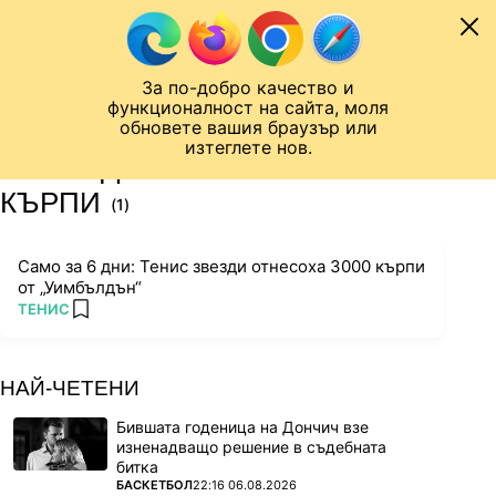
Към съдържанието
МОБИЛ
За по-добро качество и
Шампионска лига
Лига Европа
Лига на Конференциите
функционалност на сайта, моля
ЧАЛО
ТАГ
обновете вашия браузър или
изтеглете нов.
ПОСЛЕДНИ НОВИНИ ЗА
КЪРПИ
(1)
Само за 6 дни: Тенис звезди отнесоха 3000 кърпи
от „Уимбълдън“
ПОВЕЧЕ ОТ
ТЕНИС
add favorites
НАЙ-ЧЕТЕНИ
Бившата годеница на Дончич взе
изненадващо решение в съдебната
битка
ПОВЕЧЕ ОТ
БАСКЕТБОЛ
22:16 06.08.2026