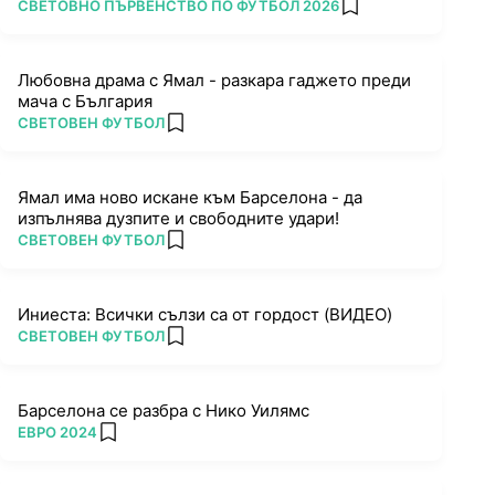
ПОВЕЧЕ ОТ
СВЕТОВНО ПЪРВЕНСТВО ПО ФУТБОЛ 2026
add favorites
Любовна драма с Ямал - разкара гаджето преди
мача с България
ПОВЕЧЕ ОТ
СВЕТОВЕН ФУТБОЛ
add favorites
Ямал има ново искане към Барселона - да
изпълнява дузпите и свободните удари!
ПОВЕЧЕ ОТ
СВЕТОВЕН ФУТБОЛ
add favorites
Иниеста: Всички сълзи са от гордост (ВИДЕО)
ПОВЕЧЕ ОТ
СВЕТОВЕН ФУТБОЛ
add favorites
Барселона се разбра с Нико Уилямс
ПОВЕЧЕ ОТ
ЕВРО 2024
add favorites