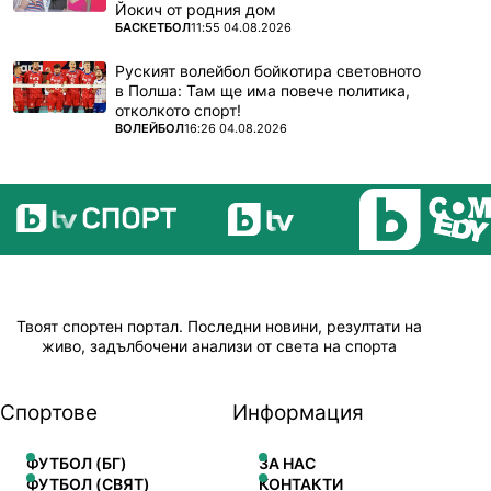
Йокич от родния дом
ПОВЕЧЕ ОТ
БАСКЕТБОЛ
11:55 04.08.2026
Руският волейбол бойкотира световното
в Полша: Там ще има повече политика,
отколкото спорт!
ПОВЕЧЕ ОТ
ВОЛЕЙБОЛ
16:26 04.08.2026
Твоят спортен портал. Последни новини, резултати на
живо, задълбочени анализи от света на спорта
Спортове
Информация
ФУТБОЛ (БГ)
ЗА НАС
ФУТБОЛ (СВЯТ)
КОНТАКТИ