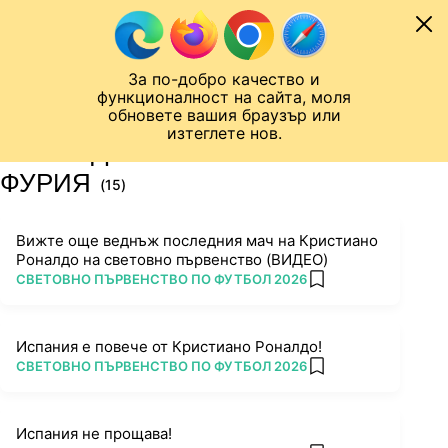
Към съдържанието
МОБИЛ
За по-добро качество и
Шампионска лига
Лига Европа
Лига на Конференциите
функционалност на сайта, моля
ЧАЛО
ТАГ
обновете вашия браузър или
изтеглете нов.
ПОСЛЕДНИ НОВИНИ ЗА ЛА
ФУРИЯ
(15)
Вижте още веднъж последния мач на Кристиано
Роналдо на световно първенство (ВИДЕО)
ПОВЕЧЕ ОТ
СВЕТОВНО ПЪРВЕНСТВО ПО ФУТБОЛ 2026
add favorites
Испания е повече от Кристиано Роналдо!
ПОВЕЧЕ ОТ
СВЕТОВНО ПЪРВЕНСТВО ПО ФУТБОЛ 2026
add favorites
Испания не прощава!