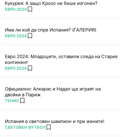
Кукурея: А защо Кроос не беше изгонен?
ПОВЕЧЕ ОТ
ЕВРО 2024
add favorites
Има ли кой да спре Испания? (ГАЛЕРИЯ)
ПОВЕЧЕ ОТ
ЕВРО 2024
add favorites
Евро 2024: Младоците, оставили следа на Стария
континент
ПОВЕЧЕ ОТ
ЕВРО 2024
add favorites
Официално: Алкарас и Надал ще играят на
двойки в Париж
ПОВЕЧЕ ОТ
ТЕНИС
add favorites
Испания е световен шампион и при жените!
ПОВЕЧЕ ОТ
СВЕТОВЕН ФУТБОЛ
add favorites