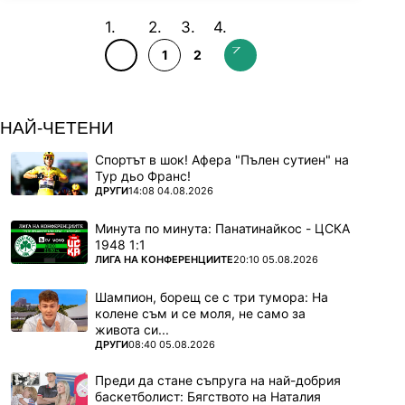
1
2
НАЙ-ЧЕТЕНИ
Спортът в шок! Афера "Пълен сутиен" на
Тур дьо Франс!
ПОВЕЧЕ ОТ
ДРУГИ
14:08 04.08.2026
Минута по минута: Панатинайкос - ЦСКА
1948 1:1
ПОВЕЧЕ ОТ
ЛИГА НА КОНФЕРЕНЦИИТЕ
20:10 05.08.2026
Шампион, борещ се с три тумора: На
колене съм и се моля, не само за
живота си...
ПОВЕЧЕ ОТ
ДРУГИ
08:40 05.08.2026
Преди да стане съпруга на най-добрия
баскетболист: Бягството на Наталия