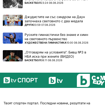
ПОВЕЧЕ ОТ
БАСКЕТБОЛ
23:24 08.08.2026
Джудистите ни със синдром на Даун
започнаха световното с два медала
ПОВЕЧЕ ОТ
ДРУГИ
20:59 07.08.2026
Руските гимнастички без знаме и химн
на световното първенство
ПОВЕЧЕ ОТ
ХУДОЖЕСТВЕНА ГИМНАСТИКА
10:00 08.08.2026
„Отговарям на условията“: Бивш №3 в
НБА иска при жените (ВИДЕО)
ПОВЕЧЕ ОТ
БАСКЕТБОЛ
08:11 08.08.2026
Твоят спортен портал. Последни новини, резултати на