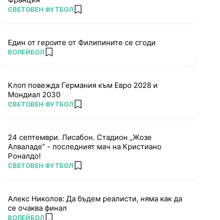
ПОВЕЧЕ ОТ
СВЕТОВЕН ФУТБОЛ
add favorites
Един от героите от Филипините се сгоди
ПОВЕЧЕ ОТ
ВОЛЕЙБОЛ
add favorites
Клоп повежда Германия към Евро 2028 и
Мондиал 2030
ПОВЕЧЕ ОТ
СВЕТОВЕН ФУТБОЛ
add favorites
24 септември. Лисабон. Стадион „Жозе
Алваладе“ - последният мач на Кристиано
Роналдо!
ПОВЕЧЕ ОТ
СВЕТОВЕН ФУТБОЛ
add favorites
Алекс Николов: Да бъдем реалисти, няма как да
се очаква финал
ПОВЕЧЕ ОТ
ВОЛЕЙБОЛ