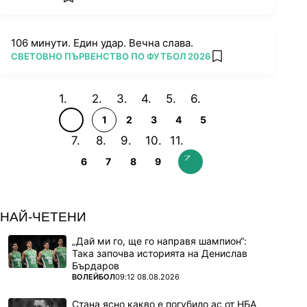
add favorites
106 минути. Един удар. Вечна слава.
ПОВЕЧЕ ОТ
СВЕТОВНО ПЪРВЕНСТВО ПО ФУТБОЛ 2026
add favorites
1
2
3
4
5
6
7
8
9
НАЙ-ЧЕТЕНИ
„Дай ми го, ще го направя шампион“:
Така започва историята на Денислав
Бърдаров
ПОВЕЧЕ ОТ
ВОЛЕЙБОЛ
09:12 08.08.2026
Стана ясно какво е погубило ас от НБА