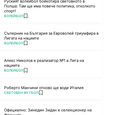
Руският волейбол бойкотира световното в
Полша: Там ще има повече политика, отколкото
спорт!
ПОВЕЧЕ ОТ
ВОЛЕЙБОЛ
add favorites
Съперник на България за Евроволей триумфира в
Лигата на нациите
ПОВЕЧЕ ОТ
ВОЛЕЙБОЛ
add favorites
Алекс Николов е реализатор №1 в Лига на
нациите
ПОВЕЧЕ ОТ
ВОЛЕЙБОЛ
add favorites
Роберто Манчини отново ще води Италия
ПОВЕЧЕ ОТ
СВЕТОВЕН ФУТБОЛ
add favorites
Официално: Зинедин Зидан е селекционер на
Франция