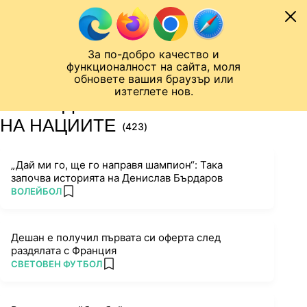
Към съдържанието
МОБИЛ
За по-добро качество и
Шампионска лига
Лига Европа
Лига на Конференциите
функционалност на сайта, моля
ЧАЛО
ТАГ
обновете вашия браузър или
изтеглете нов.
ПОСЛЕДНИ НОВИНИ ЗА ЛИГА
НА НАЦИИТЕ
(423)
„Дай ми го, ще го направя шампион“: Така
започва историята на Денислав Бърдаров
ПОВЕЧЕ ОТ
ВОЛЕЙБОЛ
add favorites
Дешан е получил първата си оферта след
раздялата с Франция
ПОВЕЧЕ ОТ
СВЕТОВЕН ФУТБОЛ
add favorites