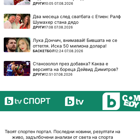
ПОВЕЧЕ ОТ
ДРУГИ
10:05 07.08.2026
Два месеца след сватбата с Етиен: Ралф
Шумахер стана дядо
ПОВЕЧЕ ОТ
ДРУГИ
17:08 07.08.2026
Лука Дончич, внимавай! Бившата не се
оттегля. Иска 50 милиона долара!
ПОВЕЧЕ ОТ
БАСКЕТБОЛ
12:24 07.08.2026
Станозолол през добавка? Каква е
версията на бореца Дейвид Димитров?
ПОВЕЧЕ ОТ
ДРУГИ
12:51 07.08.2026
Твоят спортен портал. Последни новини, резултати на
живо, задълбочени анализи от света на спорта