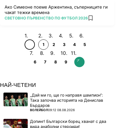
Ако Симеоне поеме Аржентина, съперниците ги
чакат тежки времена
ПОВЕЧЕ ОТ
СВЕТОВНО ПЪРВЕНСТВО ПО ФУТБОЛ 2026
add favorites
1
2
3
4
5
6
7
8
9
НАЙ-ЧЕТЕНИ
„Дай ми го, ще го направя шампион“:
Така започва историята на Денислав
Бърдаров
ПОВЕЧЕ ОТ
ВОЛЕЙБОЛ
09:12 08.08.2026
Допинг! Български борец хванат с два
вида анаболни стероиди!