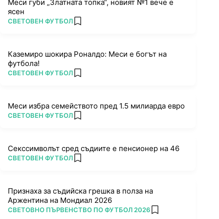
Меси губи „Златната топка“, новият №1 вече е
ясен
ПОВЕЧЕ ОТ
СВЕТОВЕН ФУТБОЛ
add favorites
Каземиро шокира Роналдо: Меси е богът на
футбола!
ПОВЕЧЕ ОТ
СВЕТОВЕН ФУТБОЛ
add favorites
Меси избра семейството пред 1.5 милиарда евро
ПОВЕЧЕ ОТ
СВЕТОВЕН ФУТБОЛ
add favorites
Секссимволът сред съдиите е пенсионер на 46
ПОВЕЧЕ ОТ
СВЕТОВЕН ФУТБОЛ
add favorites
Признаха за съдийска грешка в полза на
Аржентина на Мондиал 2026
ПОВЕЧЕ ОТ
СВЕТОВНО ПЪРВЕНСТВО ПО ФУТБОЛ 2026
add favorites