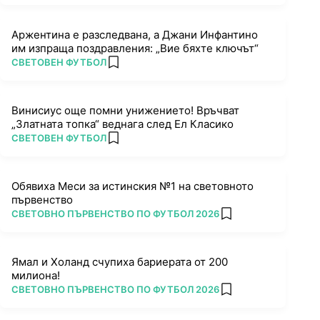
Аржентина е разследвана, а Джани Инфантино
им изпраща поздравления: „Вие бяхте ключът“
ПОВЕЧЕ ОТ
СВЕТОВЕН ФУТБОЛ
add favorites
Винисиус още помни унижението! Връчват
„Златната топка“ веднага след Ел Класико
ПОВЕЧЕ ОТ
СВЕТОВЕН ФУТБОЛ
add favorites
Обявиха Меси за истинския №1 на световното
първенство
ПОВЕЧЕ ОТ
СВЕТОВНО ПЪРВЕНСТВО ПО ФУТБОЛ 2026
add favorites
Ямал и Холанд счупиха бариерата от 200
милиона!
ПОВЕЧЕ ОТ
СВЕТОВНО ПЪРВЕНСТВО ПО ФУТБОЛ 2026
add favorites