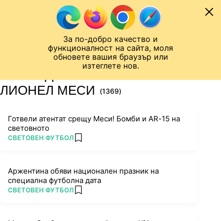
Към съдържанието
МОБИЛ
За по-добро качество и
Шампионска лига
Лига Европа
Лига на Конференциите
функционалност на сайта, моля
ЧАЛО
ТАГ
обновете вашия браузър или
изтеглете нов.
ПОСЛЕДНИ НОВИНИ ЗА
ЛИОНЕЛ МЕСИ
(1369)
Готвели атентат срещу Меси! Бомби и AR-15 на
световното
ПОВЕЧЕ ОТ
СВЕТОВЕН ФУТБОЛ
add favorites
Аржентина обяви национален празник на
специална футболна дата
ПОВЕЧЕ ОТ
СВЕТОВЕН ФУТБОЛ
add favorites