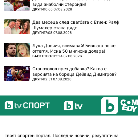
вида анаболни стероиди!
ПОВЕЧЕ ОТ
ДРУГИ
10:05 07.08.2026
Два месеца след сватбата с Етиен: Ралф
Шумахер стана дядо
ПОВЕЧЕ ОТ
ДРУГИ
17:08 07.08.2026
Лука Дончич, внимавай! Бившата не се
оттегля. Иска 50 милиона долара!
ПОВЕЧЕ ОТ
БАСКЕТБОЛ
12:24 07.08.2026
Станозолол през добавка? Каква е
версията на бореца Дейвид Димитров?
ПОВЕЧЕ ОТ
ДРУГИ
12:51 07.08.2026
Твоят спортен портал. Последни новини, резултати на