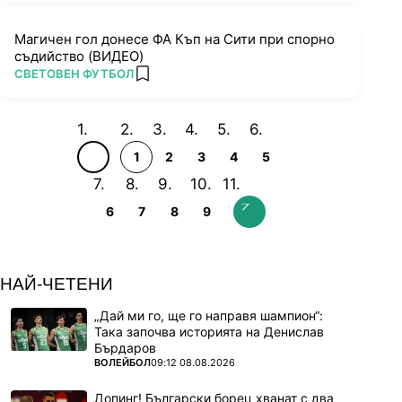
Магичен гол донесе ФА Къп на Сити при спорно
съдийство (ВИДЕО)
ПОВЕЧЕ ОТ
СВЕТОВЕН ФУТБОЛ
add favorites
1
2
3
4
5
6
7
8
9
НАЙ-ЧЕТЕНИ
„Дай ми го, ще го направя шампион“:
Така започва историята на Денислав
Бърдаров
ПОВЕЧЕ ОТ
ВОЛЕЙБОЛ
09:12 08.08.2026
Допинг! Български борец хванат с два