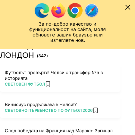
Към съдържанието
МОБИЛ
За по-добро качество и
Шампионска лига
Лига Европа
Лига на Конференциите
функционалност на сайта, моля
ЧАЛО
ТАГ
обновете вашия браузър или
изтеглете нов.
ПОСЛЕДНИ НОВИНИ ЗА
ЛОНДОН
(342)
Футболът превъртя! Челси с трансфер №5 в
историята
ПОВЕЧЕ ОТ
СВЕТОВЕН ФУТБОЛ
add favorites
Винисиус продължава в Челси!?
ПОВЕЧЕ ОТ
СВЕТОВНО ПЪРВЕНСТВО ПО ФУТБОЛ 2026
add favorites
След победата на Франция над Мароко: Загинал