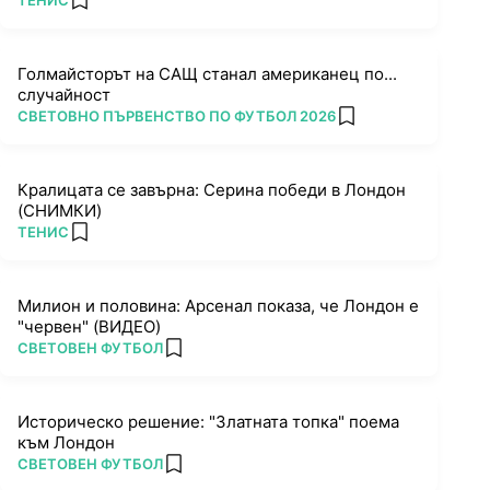
ТЕНИС
add favorites
Голмайсторът на САЩ станал американец по...
случайност
ПОВЕЧЕ ОТ
СВЕТОВНО ПЪРВЕНСТВО ПО ФУТБОЛ 2026
add favorites
Кралицата се завърна: Серина победи в Лондон
(СНИМКИ)
ПОВЕЧЕ ОТ
ТЕНИС
add favorites
Милион и половина: Арсенал показа, че Лондон е
"червен" (ВИДЕО)
ПОВЕЧЕ ОТ
СВЕТОВЕН ФУТБОЛ
add favorites
Историческо решение: "Златната топка" поема
към Лондон
ПОВЕЧЕ ОТ
СВЕТОВЕН ФУТБОЛ
add favorites