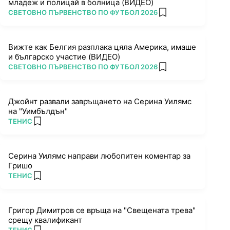
младеж и полицай в болница (ВИДЕО)
ПОВЕЧЕ ОТ
СВЕТОВНО ПЪРВЕНСТВО ПО ФУТБОЛ 2026
add favorites
Вижте как Белгия разплака цяла Америка, имаше
и българско участие (ВИДЕО)
ПОВЕЧЕ ОТ
СВЕТОВНО ПЪРВЕНСТВО ПО ФУТБОЛ 2026
add favorites
Джойнт развали завръщането на Серина Уилямс
на "Уимбълдън"
ПОВЕЧЕ ОТ
ТЕНИС
add favorites
Серина Уилямс направи любопитен коментар за
Гришо
ПОВЕЧЕ ОТ
ТЕНИС
add favorites
Григор Димитров се връща на "Свещената трева"
срещу квалификант
ПОВЕЧЕ ОТ