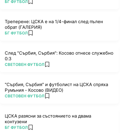
ПОВЕЧЕ ОТ
БГ ФУТБОЛ
add favorites
Треперене: ЦСКА е на 1/4-финал след пълен
обрат (ГАЛЕРИЯ)
ПОВЕЧЕ ОТ
БГ ФУТБОЛ
add favorites
След "Сърбия, Сърбия": Косово отнесе служебно
0:3
ПОВЕЧЕ ОТ
СВЕТОВЕН ФУТБОЛ
add favorites
"Сърбия, Сърбия" и футболист на ЦСКА спряха
Румъния - Косово (ВИДЕО)
ПОВЕЧЕ ОТ
СВЕТОВЕН ФУТБОЛ
add favorites
ЦСКА разясни за състоянието на двама
контузени
ПОВЕЧЕ ОТ
БГ ФУТБОЛ
add favorites