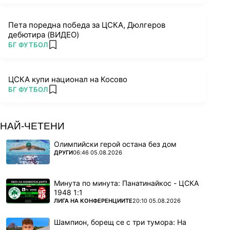
Пета поредна победа за ЦСКА, Дюлгеров
дебютира (ВИДЕО)
ПОВЕЧЕ ОТ
БГ ФУТБОЛ
add favorites
ЦСКА купи национал на Косово
ПОВЕЧЕ ОТ
БГ ФУТБОЛ
add favorites
НАЙ-ЧЕТЕНИ
Олимпийски герой остана без дом
ПОВЕЧЕ ОТ
ДРУГИ
06:46 05.08.2026
Минута по минута: Панатинайкос - ЦСКА
1948 1:1
ПОВЕЧЕ ОТ
ЛИГА НА КОНФЕРЕНЦИИТЕ
20:10 05.08.2026
Шампион, борещ се с три тумора: На