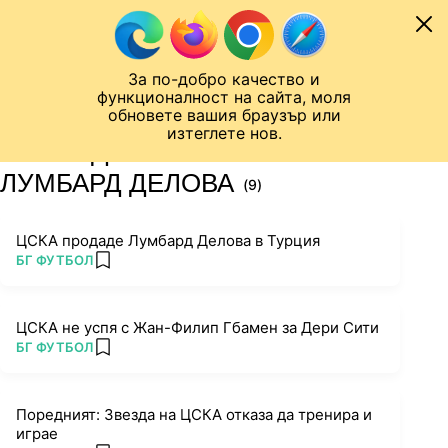
Към съдържанието
МОБИЛ
За по-добро качество и
Шампионска лига
Лига Европа
Лига на Конференциите
функционалност на сайта, моля
ЧАЛО
ТАГ
обновете вашия браузър или
изтеглете нов.
ПОСЛЕДНИ НОВИНИ ЗА
ЛУМБАРД ДЕЛОВА
(9)
ЦСКА продаде Лумбард Делова в Турция
ПОВЕЧЕ ОТ
БГ ФУТБОЛ
add favorites
ЦСКА не успя с Жан-Филип Гбамен за Дери Сити
ПОВЕЧЕ ОТ
БГ ФУТБОЛ
add favorites
Поредният: Звезда на ЦСКА отказа да тренира и
играе