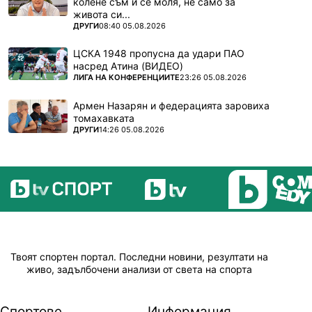
колене съм и се моля, не само за
живота си...
ПОВЕЧЕ ОТ
ДРУГИ
08:40 05.08.2026
ЦСКА 1948 пропусна да удари ПАО
насред Атина (ВИДЕО)
ПОВЕЧЕ ОТ
ЛИГА НА КОНФЕРЕНЦИИТЕ
23:26 05.08.2026
Армен Назарян и федерацията заровиха
томахавката
ПОВЕЧЕ ОТ
ДРУГИ
14:26 05.08.2026
Твоят спортен портал. Последни новини, резултати на
живо, задълбочени анализи от света на спорта
Спортове
Информация