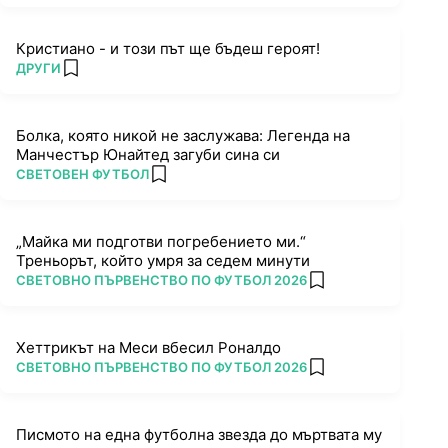
Кристиано - и този път ще бъдеш героят!
ПОВЕЧЕ ОТ
ДРУГИ
add favorites
Болка, която никой не заслужава: Легенда на
Манчестър Юнайтед загуби сина си
ПОВЕЧЕ ОТ
СВЕТОВЕН ФУТБОЛ
add favorites
„Майка ми подготви погребението ми.“
Треньорът, който умря за седем минути
ПОВЕЧЕ ОТ
СВЕТОВНО ПЪРВЕНСТВО ПО ФУТБОЛ 2026
add favorites
Хеттрикът на Меси вбесил Роналдо
ПОВЕЧЕ ОТ
СВЕТОВНО ПЪРВЕНСТВО ПО ФУТБОЛ 2026
add favorites
Писмото на една футболна звезда до мъртвата му