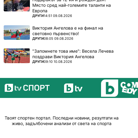
Място сред най-големите таланти на
Европа
ПОВЕЧЕ ОТ
ДРУГИ
14:51 09.08.2026
Виктория Ангелова е на финал на
световно първенство!
ПОВЕЧЕ ОТ
ДРУГИ
08:05 09.08.2026
"Запомнете това име": Весела Лечева
поздрави Виктория Ангелова
ПОВЕЧЕ ОТ
ДРУГИ
09:10 10.08.2026
Твоят спортен портал. Последни новини, резултати на
живо, задълбочени анализи от света на спорта