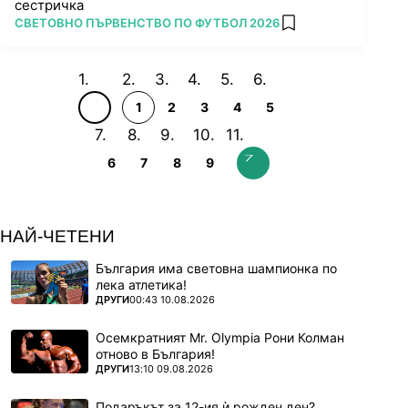
сестричка
ПОВЕЧЕ ОТ
СВЕТОВНО ПЪРВЕНСТВО ПО ФУТБОЛ 2026
add favorites
1
2
3
4
5
6
7
8
9
НАЙ-ЧЕТЕНИ
България има световна шампионка по
лека атлетика!
ПОВЕЧЕ ОТ
ДРУГИ
00:43 10.08.2026
Осемкратният Mr. Olympia Рони Колман
отново в България!
ПОВЕЧЕ ОТ
ДРУГИ
13:10 09.08.2026
Подаръкът за 12-ия ѝ рожден ден?