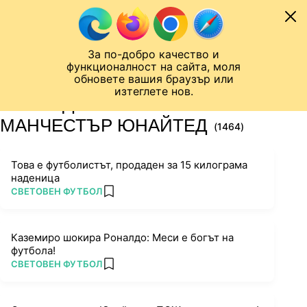
Към съдържанието
МОБИЛ
За по-добро качество и
Шампионска лига
Лига Европа
Лига на Конференциите
функционалност на сайта, моля
ЧАЛО
ТАГ
обновете вашия браузър или
изтеглете нов.
ПОСЛЕДНИ НОВИНИ ЗА
МАНЧЕСТЪР ЮНАЙТЕД
(1464)
Това е футболистът, продаден за 15 килограма
наденица
ПОВЕЧЕ ОТ
СВЕТОВЕН ФУТБОЛ
add favorites
Каземиро шокира Роналдо: Меси е богът на
футбола!
ПОВЕЧЕ ОТ
СВЕТОВЕН ФУТБОЛ
add favorites