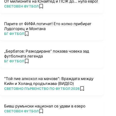
От милионите на Юнайтед и ПСЖ до... нула евро!
ПОВЕЧЕ ОТ
СВЕТОВЕН ФУТБОЛ
add favorites
Парите от ФИФА потичат! Ето колко прибират
Лудогорец и Монтана
ПОВЕЧЕ ОТ
БГ ФУТБОЛ
add favorites
„Бербатов: Разкодиране“ показва човека зад
футболната легенда
ПОВЕЧЕ ОТ
БГ ФУТБОЛ
add favorites
"Той пие алкохол на мачове": Враждата между
Кийн и Холанд продължава (ВИДЕО)
ПОВЕЧЕ ОТ
СВЕТОВНО ПЪРВЕНСТВО ПО ФУТБОЛ 2026
add favorites
Бивш румънски национал се удави в езеро
ПОВЕЧЕ ОТ
СВЕТОВЕН ФУТБОЛ
add favorites