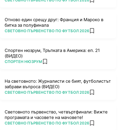
СВЕТОВНО ПЪРВЕНСТВО ПО ФУТБОЛ 2026
add favorites
Отново един срещу друг: Франция и Мароко в
битка за полуфинала
ПОВЕЧЕ ОТ
СВЕТОВНО ПЪРВЕНСТВО ПО ФУТБОЛ 2026
add favorites
Спортен нюзрум, Тръпката в Америка: еп. 21
(ВИДЕО)
ПОВЕЧЕ ОТ
СПОРТЕН НЮЗРУМ
add favorites
На световното: Журналисти се бият, футболистът
забрави въпроса (ВИДЕО)
ПОВЕЧЕ ОТ
СВЕТОВНО ПЪРВЕНСТВО ПО ФУТБОЛ 2026
add favorites
Световното първенство, четвъртфинали: Вижте
програмата и часовете на мачовете!
ПОВЕЧЕ ОТ
СВЕТОВНО ПЪРВЕНСТВО ПО ФУТБОЛ 2026
add favorites