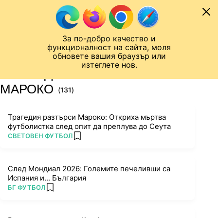
Към съдържанието
МОБИЛ
За по-добро качество и
Шампионска лига
Лига Европа
Лига на Конференциите
функционалност на сайта, моля
ЧАЛО
ТАГ
обновете вашия браузър или
изтеглете нов.
ПОСЛЕДНИ НОВИНИ ЗА
МАРОКО
(131)
Трагедия разтърси Мароко: Откриха мъртва
футболистка след опит да преплува до Сеута
ПОВЕЧЕ ОТ
СВЕТОВЕН ФУТБОЛ
add favorites
След Мондиал 2026: Големите печеливши са
Испания и... България
ПОВЕЧЕ ОТ
БГ ФУТБОЛ
add favorites