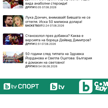
вида анаболни стероиди!
ПОВЕЧЕ ОТ
ДРУГИ
10:05 07.08.2026
Лука Дончич, внимавай! Бившата не се
оттегля. Иска 50 милиона долара!
ПОВЕЧЕ ОТ
БАСКЕТБОЛ
12:24 07.08.2026
Станозолол през добавка? Каква е
версията на бореца Дейвид Димитров?
ПОВЕЧЕ ОТ
ДРУГИ
12:51 07.08.2026
50 години след титлата на Здравка
Йорданова и Светла Оцетова: България
е домакин на световно!
ПОВЕЧЕ ОТ
ДРУГИ
09:54 06.08.2026