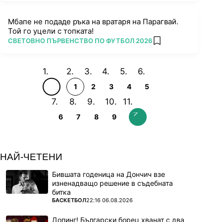
Мбапе не подаде ръка на вратаря на Парагвай.
Той го уцели с топката!
ПОВЕЧЕ ОТ
СВЕТОВНО ПЪРВЕНСТВО ПО ФУТБОЛ 2026
add favorites
1
2
3
4
5
6
7
8
9
НАЙ-ЧЕТЕНИ
Бившата годеница на Дончич взе
изненадващо решение в съдебната
битка
ПОВЕЧЕ ОТ
БАСКЕТБОЛ
22:16 06.08.2026
Допинг! Български борец хванат с два