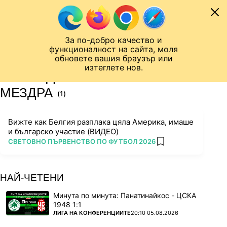
Към съдържанието
МОБИЛ
За по-добро качество и
Шампионска лига
Лига Европа
Лига на Конференциите
функционалност на сайта, моля
ЧАЛО
ТАГ
обновете вашия браузър или
изтеглете нов.
ПОСЛЕДНИ НОВИНИ ЗА
МЕЗДРА
(1)
Вижте как Белгия разплака цяла Америка, имаше
и българско участие (ВИДЕО)
ПОВЕЧЕ ОТ
СВЕТОВНО ПЪРВЕНСТВО ПО ФУТБОЛ 2026
add favorites
НАЙ-ЧЕТЕНИ
Минута по минута: Панатинайкос - ЦСКА
1948 1:1
ПОВЕЧЕ ОТ
ЛИГА НА КОНФЕРЕНЦИИТЕ
20:10 05.08.2026