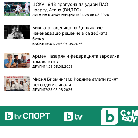
ЦСКА 1948 пропусна да удари ПАО
насред Атина (ВИДЕО)
ПОВЕЧЕ ОТ
ЛИГА НА КОНФЕРЕНЦИИТЕ
23:26 05.08.2026
Бившата годеница на Дончич взе
изненадващо решение в съдебната
битка
ПОВЕЧЕ ОТ
БАСКЕТБОЛ
22:16 06.08.2026
Армен Назарян и федерацията заровиха
томахавката
ПОВЕЧЕ ОТ
ДРУГИ
14:26 05.08.2026
Мисия Бирмингам: Родните атлети гонят
рекорди и финали
ПОВЕЧЕ ОТ
ДРУГИ
17:23 05.08.2026