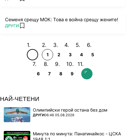
add favorites
Семеня срещу МОК: Това е война срещу жените!
ПОВЕЧЕ ОТ
ДРУГИ
add favorites
1
2
3
4
5
6
7
8
9
НАЙ-ЧЕТЕНИ
Олимпийски герой остана без дом
ПОВЕЧЕ ОТ
ДРУГИ
06:46 05.08.2026
Минута по минута: Панатинайкос - ЦСКА
1948 1:1