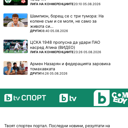
ПОВЕЧЕ ОТ
ЛИГА НА КОНФЕРЕНЦИИТЕ
20:10 05.08.2026
Шампион, борещ се с три тумора: На
колене съм и се моля, не само за
живота си...
ПОВЕЧЕ ОТ
ДРУГИ
08:40 05.08.2026
ЦСКА 1948 пропусна да удари ПАО
насред Атина (ВИДЕО)
ПОВЕЧЕ ОТ
ЛИГА НА КОНФЕРЕНЦИИТЕ
23:26 05.08.2026
Армен Назарян и федерацията заровиха
томахавката
ПОВЕЧЕ ОТ
ДРУГИ
14:26 05.08.2026
Твоят спортен портал. Последни новини, резултати на