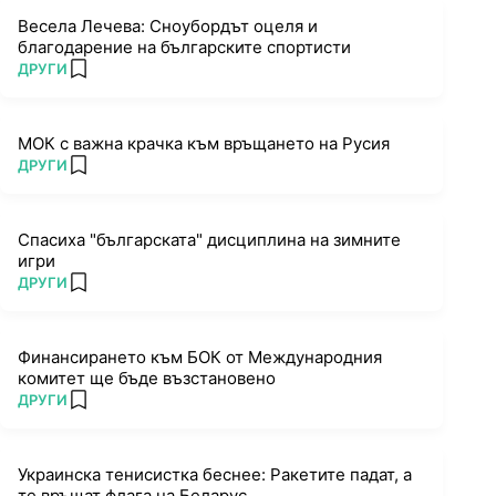
Весела Лечева: Сноубордът оцеля и
благодарение на българските спортисти
ПОВЕЧЕ ОТ
ДРУГИ
add favorites
МОК с важна крачка към връщането на Русия
ПОВЕЧЕ ОТ
ДРУГИ
add favorites
Спасиха "българската" дисциплина на зимните
игри
ПОВЕЧЕ ОТ
ДРУГИ
add favorites
Финансирането към БОК от Международния
комитет ще бъде възстановено
ПОВЕЧЕ ОТ
ДРУГИ
add favorites
Украинска тенисистка беснее: Ракетите падат, а
те връщат флага на Беларус