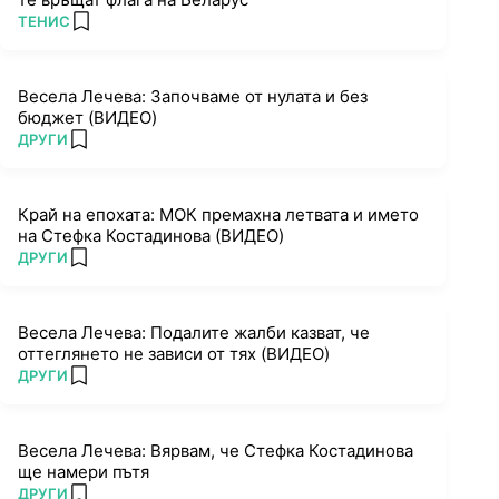
ПОВЕЧЕ ОТ
ТЕНИС
add favorites
Весела Лечева: Започваме от нулата и без
бюджет (ВИДЕО)
ПОВЕЧЕ ОТ
ДРУГИ
add favorites
Край на епохата: МОК премахна летвата и името
на Стефка Костадинова (ВИДЕО)
ПОВЕЧЕ ОТ
ДРУГИ
add favorites
Весела Лечева: Подалите жалби казват, че
оттеглянето не зависи от тях (ВИДЕО)
ПОВЕЧЕ ОТ
ДРУГИ
add favorites
Весела Лечева: Вярвам, че Стефка Костадинова
ще намери пътя
ПОВЕЧЕ ОТ
ДРУГИ