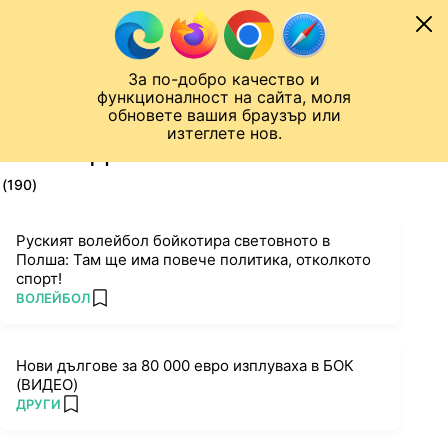
Към съдържанието
МОБИЛ
За по-добро качество и
Шампионска лига
Лига Европа
Лига на Конференциите
функционалност на сайта, моля
ЧАЛО
ТАГ
обновете вашия браузър или
изтеглете нов.
ПОСЛЕДНИ НОВИНИ ЗА МОК
(190)
Руският волейбол бойкотира световното в
Полша: Там ще има повече политика, отколкото
спорт!
ПОВЕЧЕ ОТ
ВОЛЕЙБОЛ
add favorites
Нови дългове за 80 000 евро изплуваха в БОК
(ВИДЕО)
ПОВЕЧЕ ОТ
ДРУГИ
add favorites