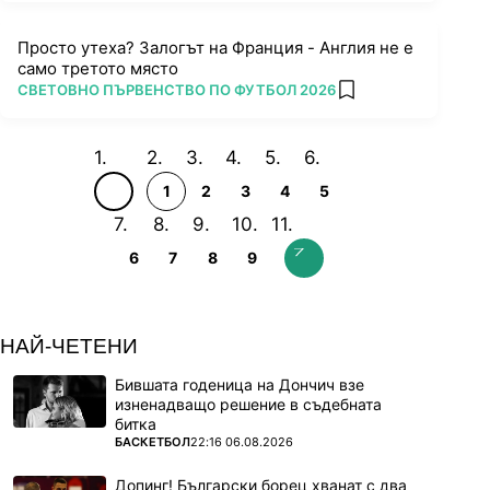
Просто утеха? Залогът на Франция - Англия не е
само третото място
ПОВЕЧЕ ОТ
СВЕТОВНО ПЪРВЕНСТВО ПО ФУТБОЛ 2026
add favorites
1
2
3
4
5
6
7
8
9
НАЙ-ЧЕТЕНИ
Бившата годеница на Дончич взе
изненадващо решение в съдебната
битка
ПОВЕЧЕ ОТ
БАСКЕТБОЛ
22:16 06.08.2026
Допинг! Български борец хванат с два