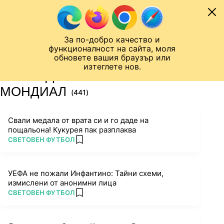
Към съдържанието
МОБИЛ
За по-добро качество и
Шампионска лига
Лига Европа
Лига на Конференциите
функционалност на сайта, моля
ЧАЛО
ТАГ
обновете вашия браузър или
изтеглете нов.
ПОСЛЕДНИ НОВИНИ ЗА
МОНДИАЛ
(441)
Свали медала от врата си и го даде на
пощальона! Кукурея пак разплаква
ПОВЕЧЕ ОТ
СВЕТОВЕН ФУТБОЛ
add favorites
УЕФА не пожали Инфантино: Тайни схеми,
измислени от анонимни лица
ПОВЕЧЕ ОТ
СВЕТОВЕН ФУТБОЛ
add favorites