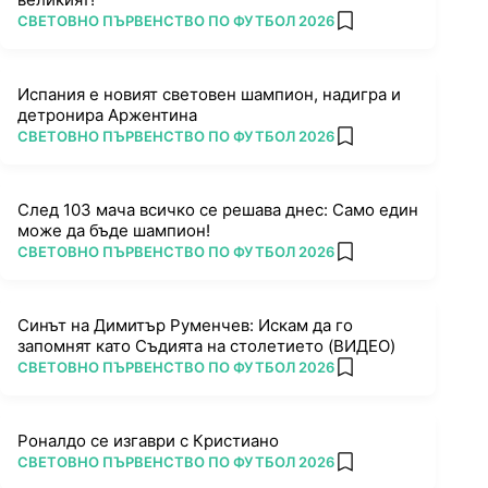
ПОВЕЧЕ ОТ
СВЕТОВНО ПЪРВЕНСТВО ПО ФУТБОЛ 2026
add favorites
Испания е новият световен шампион, надигра и
детронира Аржентина
ПОВЕЧЕ ОТ
СВЕТОВНО ПЪРВЕНСТВО ПО ФУТБОЛ 2026
add favorites
След 103 мача всичко се решава днес: Само един
може да бъде шампион!
ПОВЕЧЕ ОТ
СВЕТОВНО ПЪРВЕНСТВО ПО ФУТБОЛ 2026
add favorites
Синът на Димитър Руменчев: Искам да го
запомнят като Съдията на столетието (ВИДЕО)
ПОВЕЧЕ ОТ
СВЕТОВНО ПЪРВЕНСТВО ПО ФУТБОЛ 2026
add favorites
Роналдо се изгаври с Кристиано
ПОВЕЧЕ ОТ
СВЕТОВНО ПЪРВЕНСТВО ПО ФУТБОЛ 2026
add favorites