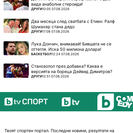
вида анаболни стероиди!
ПОВЕЧЕ ОТ
ДРУГИ
10:05 07.08.2026
Два месеца след сватбата с Етиен: Ралф
Шумахер стана дядо
ПОВЕЧЕ ОТ
ДРУГИ
17:08 07.08.2026
Лука Дончич, внимавай! Бившата не се
оттегля. Иска 50 милиона долара!
ПОВЕЧЕ ОТ
БАСКЕТБОЛ
12:24 07.08.2026
Станозолол през добавка? Каква е
версията на бореца Дейвид Димитров?
ПОВЕЧЕ ОТ
ДРУГИ
12:51 07.08.2026
Твоят спортен портал. Последни новини, резултати на