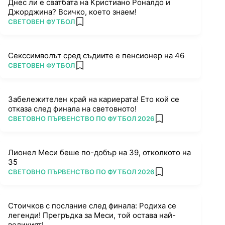
Днес ли е сватбата на Кристиано Роналдо и
Джорджина? Всичко, което знаем!
ПОВЕЧЕ ОТ
СВЕТОВЕН ФУТБОЛ
add favorites
Секссимволът сред съдиите е пенсионер на 46
ПОВЕЧЕ ОТ
СВЕТОВЕН ФУТБОЛ
add favorites
Забележителен край на кариерата! Ето кой се
отказа след финала на световното!
ПОВЕЧЕ ОТ
СВЕТОВНО ПЪРВЕНСТВО ПО ФУТБОЛ 2026
add favorites
Лионел Меси беше по-добър на 39, отколкото на
35
ПОВЕЧЕ ОТ
СВЕТОВНО ПЪРВЕНСТВО ПО ФУТБОЛ 2026
add favorites
Стоичков с послание след финала: Родиха се
легенди! Прегръдка за Меси, той остава най-
великият!