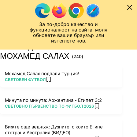
Към съдържанието
МОБИЛ
За по-добро качество и
Шампионска лига
Лига Европа
Лига на Конференциите
функционалност на сайта, моля
ЧАЛО
ТАГ
обновете вашия браузър или
изтеглете нов.
ПОСЛЕДНИ НОВИНИ ЗА
МОХАМЕД САЛАХ
(240)
Мохамед Салах подпали Турция!
ПОВЕЧЕ ОТ
СВЕТОВЕН ФУТБОЛ
add favorites
Минута по минута: Аржентина - Египет 3:2
ПОВЕЧЕ ОТ
СВЕТОВНО ПЪРВЕНСТВО ПО ФУТБОЛ 2026
add favorites
Вижте още веднъж: Дузпите, с които Египет
отстрани Австралия (ВИДЕО)