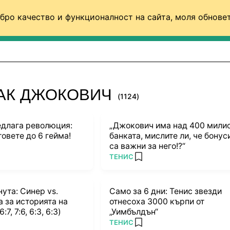
бро качество и функционалност на сайта, моля обновет
ФУТБОЛ (СВЯТ)
БАСКЕТБОЛ
ВОЛЕЙБОЛ
ВАК ДЖОКОВИЧ
(1124)
длага революция:
„Джокович има над 400 милио
овете до 6 гейма!
банката, мислите ли, че бонус
са важни за него!?“
ПОВЕЧЕ ОТ
ТЕНИС
rites
add favorites
ута: Синер vs.
Само за 6 дни: Тенис звезди
а за историята на
отнесоха 3000 кърпи от
7, 7:6, 6:3, 6:3)
„Уимбълдън“
ПОВЕЧЕ ОТ
ТЕНИС
rites
add favorites