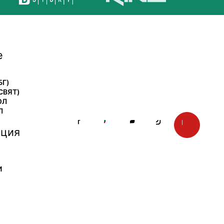
е
БГ)
СВЯТ)
ОЛ
Л
ция
И