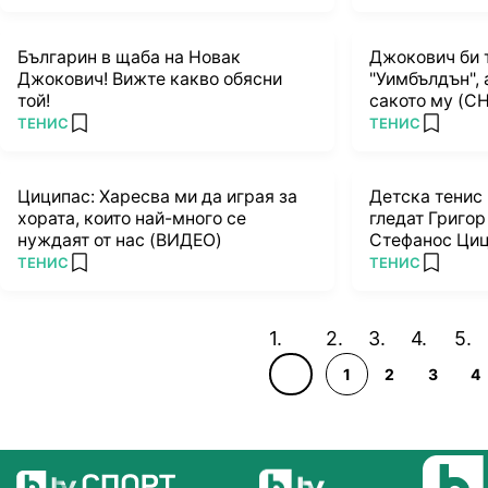
Българин в щаба на Новак
Джокович би 
Джокович! Вижте какво обясни
"Уимбълдън", 
той!
сакото му (С
ПОВЕЧЕ ОТ
ПОВЕЧЕ ОТ
ТЕНИС
ТЕНИС
add favorites
add favo
Циципас: Харесва ми да играя за
Детска тенис 
хората, които най-много се
гледат Григор
нуждаят от нас (ВИДЕО)
Стефанос Циц
ПОВЕЧЕ ОТ
ПОВЕЧЕ ОТ
ТЕНИС
ТЕНИС
add favorites
add favo
1
2
3
4