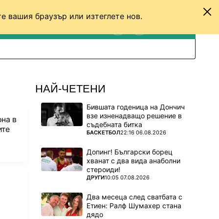
е вашия браузър или изтеглете нов.
ТЕНИС
ДРУГИ
ВХОД
ТЪРСЕНЕ
ПРЕВКЛЮЧИ МЕЖДУ С
НАЙ-ЧЕТЕНИ
Бившата годеница на Дончич
взе изненадващо решение в
на в
съдебната битка
ите
ПОВЕЧЕ ОТ
БАСКЕТБОЛ
22:16 06.08.2026
Допинг! Български борец
хванат с два вида анаболни
стероиди!
ПОВЕЧЕ ОТ
ДРУГИ
10:05 07.08.2026
Два месеца след сватбата с
Етиен: Ралф Шумахер стана
дядо