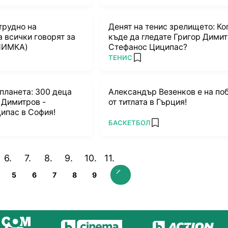
трудно на
Денят на тенис зрелището: Ко
а всички говорят за
къде да гледате Григор Димит
НИМКА)
Стефанос Циципас?
ПОВЕЧЕ ОТ
ТЕНИС
rites
add favorites
планета: 300 деца
Александър Везенков е на по
 Димитров -
от титлата в Гърция!
ипас в София!
ПОВЕЧЕ ОТ
БАСКЕТБОЛ
rites
add favorites
5
6
7
8
9