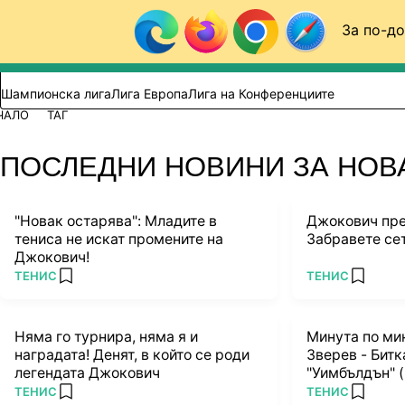
Към съдържанието
За по-до
Търси в сайта
ВИДЕО
ФУТБОЛ (БГ)
Шампионска лига
Лига Европа
Лига на Конференциите
ЧАЛО
ТАГ
ПОСЛЕДНИ НОВИНИ ЗА НО
"Новак остарява": Младите в
Джокович пре
тениса не искат промените на
Забравете сет
Джокович!
ПОВЕЧЕ ОТ
ПОВЕЧЕ ОТ
ТЕНИС
ТЕНИС
add favorites
add favo
Няма го турнира, няма я и
Минута по мин
наградата! Денят, в който се роди
Зверев - Битк
легендата Джокович
"Уимбълдън" (6:
ПОВЕЧЕ ОТ
ПОВЕЧЕ ОТ
ТЕНИС
ТЕНИС
add favorites
add favo